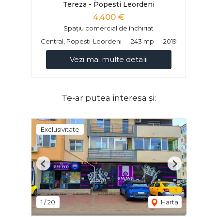
Tereza - Popesti Leordeni
4,400 €
Spațiu comercial de închiriat
Central, Popesti-Leordeni
243 mp
2019
Vezi mai multe detalii
Te-ar putea interesa și:
Exclusivitate
Previous
Next
1
/
20
Harta