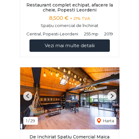
Restaurant complet echipat, afacere la
cheie, Popesti Leordeni
8,500 €
+ 21% TVA
Spațiu comercial de închiriat
Central, Popesti-Leordeni
255 mp
2019
Vezi mai multe detalii
Previous
Next
1
/
29
Harta
De Inchiriat Spatiu Comercial Maica