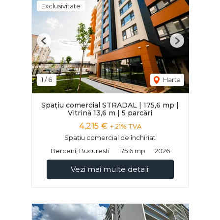
Exclusivitate
Previous
Next
1
/
6
Harta
Spațiu comercial STRADAL | 175,6 mp |
Vitrină 13,6 m | 5 parcări
4,215 €
+ 21% TVA
Spațiu comercial de închiriat
Berceni, Bucuresti
175.6 mp
2026
Vezi mai multe detalii