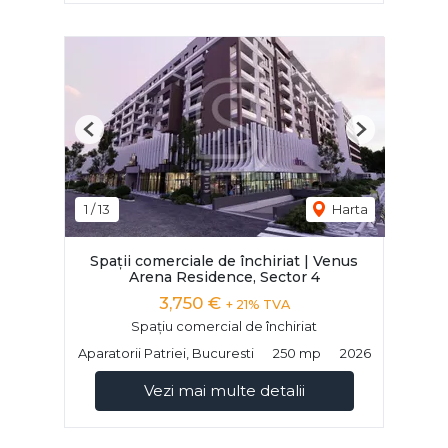
Previous
Next
1
/
13
Harta
Spații comerciale de închiriat | Venus
Arena Residence, Sector 4
3,750 €
+ 21% TVA
Spațiu comercial de închiriat
Aparatorii Patriei, Bucuresti
250 mp
2026
Vezi mai multe detalii