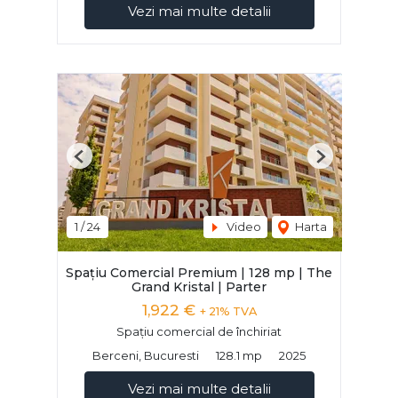
Vezi mai multe detalii
Previous
Next
1
/
24
Video
Harta
Spațiu Comercial Premium | 128 mp | The
Grand Kristal | Parter
1,922 €
+ 21% TVA
Spațiu comercial de închiriat
Berceni, Bucuresti
128.1 mp
2025
Vezi mai multe detalii