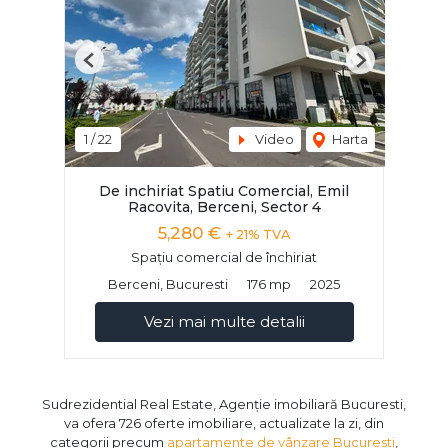
Previous
Next
1
/
22
Video
Harta
De inchiriat Spatiu Comercial, Emil
Racovita, Berceni, Sector 4
5,280 €
+ 21% TVA
Spațiu comercial de închiriat
Berceni, Bucuresti
176 mp
2025
Vezi mai multe detalii
Sudrezidential Real Estate, Agenție imobiliară Bucuresti,
va ofera 726 oferte imobiliare, actualizate la zi, din
categorii precum
apartamente de vânzare Bucuresti
,