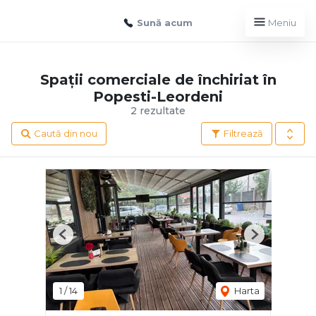
Sună acum
Meniu
Spații comerciale de închiriat în
Popesti-Leordeni
2 rezultate
Caută din nou
Filtrează
Previous
Next
1
/
14
Harta