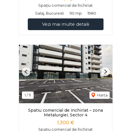
Spațiu comercial de închiriat
Salaj, Bucuresti
90 mp
1980
Vezi mai multe detalii
Previous
Next
1
/
11
Harta
Spatiu comercial de inchiriat – zona
Metalurgiei, Sector 4
1,300 €
Spațiu comercial de închiriat