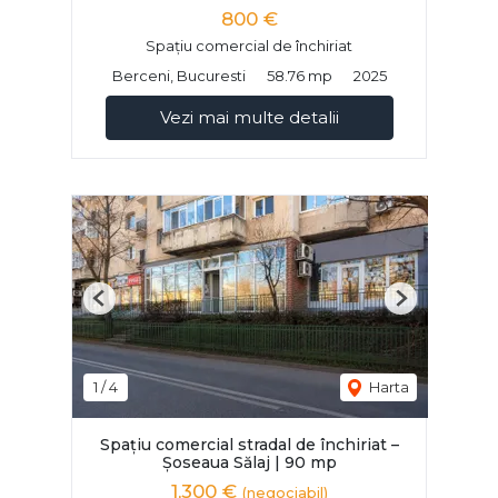
800 €
Spațiu comercial de închiriat
Berceni, Bucuresti
58.76 mp
2025
Vezi mai multe detalii
Previous
Next
1
/
4
Harta
Spațiu comercial stradal de închiriat –
Șoseaua Sălaj | 90 mp
1,300 €
(negociabil)