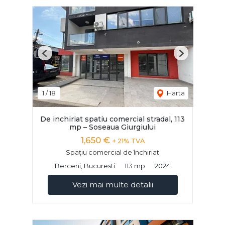
Previous
Next
1
/
18
Harta
De inchiriat spatiu comercial stradal, 113
mp – Soseaua Giurgiului
1,650 €
+ 21% TVA
Spațiu comercial de închiriat
Berceni, Bucuresti
113 mp
2024
Vezi mai multe detalii