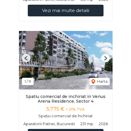
Vezi mai multe detalii
Previous
Next
1
/
9
Harta
Spatiu comercial de inchiriat in Venus
Arena Residence, Sector 4
5,775 €
+ 21% TVA
Spațiu comercial de închiriat
Aparatorii Patriei, Bucuresti
231 mp
2026