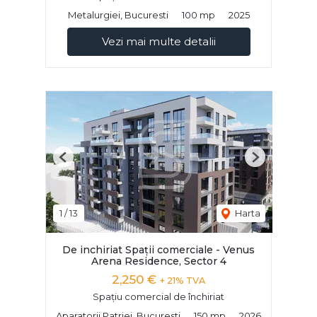
Metalurgiei, Bucuresti
100 mp
2025
Vezi mai multe detalii
Previous
Next
1
/
13
Harta
De inchiriat Spații comerciale - Venus
Arena Residence, Sector 4
2,250 €
+ 21% TVA
Spațiu comercial de închiriat
Aparatorii Patriei, Bucuresti
150 mp
2026