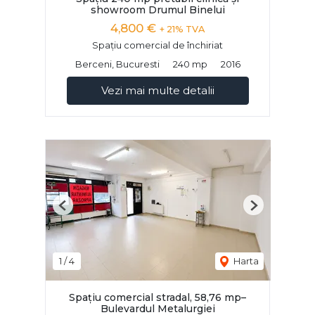
showroom Drumul Binelui
4,800 €
+ 21% TVA
Spațiu comercial de închiriat
Berceni, Bucuresti
240 mp
2016
Vezi mai multe detalii
Previous
Next
1
/
4
Harta
Spațiu comercial stradal, 58,76 mp–
Bulevardul Metalurgiei