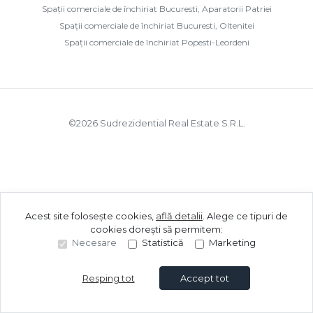
Spații comerciale de închiriat Bucuresti, Aparatorii Patriei
Spații comerciale de închiriat Bucuresti, Oltenitei
Spații comerciale de închiriat Popesti-Leordeni
©
2026
Sudrezidential Real Estate S.R.L.
Acest site folosește cookies,
află detalii
.
Alege ce tipuri de
cookies dorești să permitem:
Necesare
Statistică
Marketing
Resping tot
Accept tot