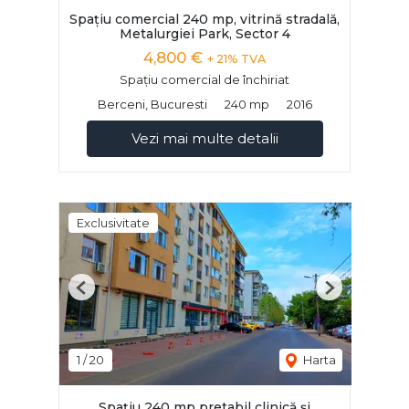
Spațiu comercial 240 mp, vitrină stradală,
Metalurgiei Park, Sector 4
4,800 €
+ 21% TVA
Spațiu comercial de închiriat
Berceni, Bucuresti
240 mp
2016
Vezi mai multe detalii
Exclusivitate
Previous
Next
1
/
20
Harta
Spațiu 240 mp pretabil clinică și