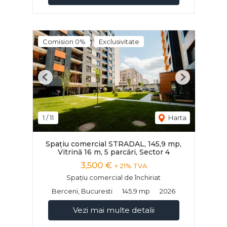
Comision 0%
Exclusivitate
Previous
Next
1
/
11
Harta
Spațiu comercial STRADAL, 145,9 mp,
Vitrină 16 m, 5 parcări, Sector 4
3,500 €
+ 21% TVA
Spațiu comercial de închiriat
Berceni, Bucuresti
145.9 mp
2026
Vezi mai multe detalii