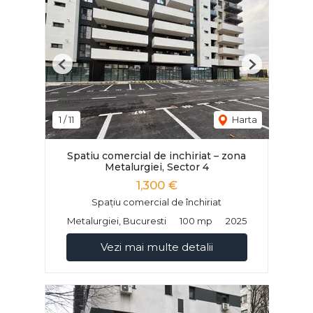
Previous
Next
1
/
11
Harta
Spatiu comercial de inchiriat – zona
Metalurgiei, Sector 4
1,300 €
Spațiu comercial de închiriat
Metalurgiei, Bucuresti
100 mp
2025
Vezi mai multe detalii