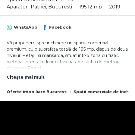
Aparatorii Patriei, Bucuresti
195.12 mp
2019
WhatsApp
Facebook
Vă propunem spre închiriere un spațiu comercial
premium, cu o suprafață totală de 195 mp, dispus pe doua
niveluri – etaj 1 si mansarda, situat intr-o zona cu trafic
pietonal intens, la doar cativa pasi de statia de metrou
Aparatorii Patriei.
Compartimentare eficienta pe doua niveluri,
Citește mai mult
compartimentate astfel:
- Etaj 1: bucătărie proprie, două camere separate, un
Oferte imobiliare Bucuresti
Spații comerciale de închiri
spațiu generos open-space si baie proprie.
- Mansardă: baie proprie cu cabină de duș și trei încăperi
separate.
Compartimentarea permite desfășurarea mai multor
tipuri de activități, oferind atât zone individuale de lucru,
cât și spațiu comun pentru echipă sau recepție.