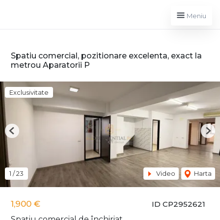
Meniu
Spatiu comercial, pozitionare excelenta, exact la
metrou Aparatorii P
Exclusivitate
Previous
Nex
1
/
23
Video
Harta
1,900 €
ID CP2952621
Spațiu comercial de închiriat