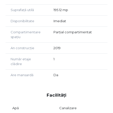
Suprafață utilă
195.12 mp
Disponibilitate
Imediat
Compartimentare
Parțial compartimentat
spațiu
An construcție
2019
Număr etaje
1
clădire
Are mansardă
Da
Facilități
Apă
Canalizare