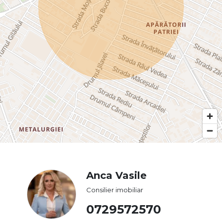
Anca Vasile
Consilier imobiliar
0729572570