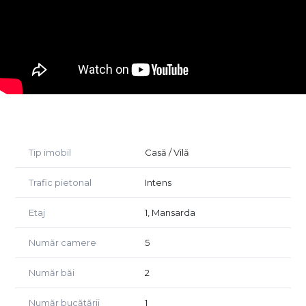
- Suprafata: 195 mp utili
- Grup sanitar propriu etaj 1, baie cu cabina de dus la
mansarda
- Zona cu trafic pietonal intens
- 5 camere separate si un open space generos
Datorită poziționării excelente lângă metrou, este ideal
pentru afaceri care beneficiază de expunere și acces rapid
pentru clienți.
Tip imobil
Casă / Vilă
Trafic pietonal
Intens
Etaj
1, Mansarda
Număr camere
5
Număr băi
2
Număr bucătării
1