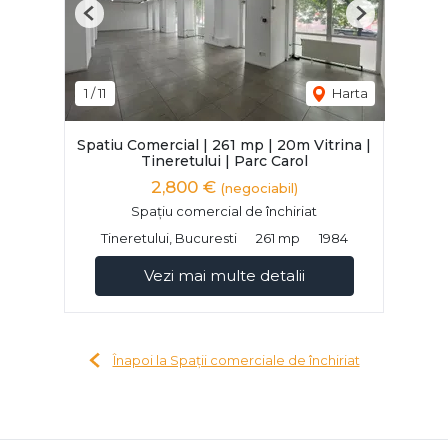
Previous
Next
1
/
11
Harta
Spatiu Comercial | 261 mp | 20m Vitrina |
Tineretului | Parc Carol
2,800 €
(negociabil)
Spațiu comercial de închiriat
Tineretului, Bucuresti
261 mp
1984
Vezi mai multe detalii
Înapoi la Spații comerciale de închiriat