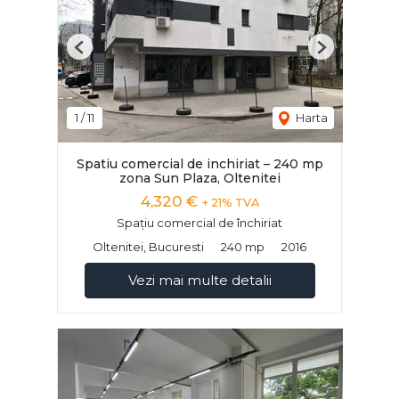
Previous
Next
1
/
11
Harta
Spatiu comercial de inchiriat – 240 mp
zona Sun Plaza, Oltenitei
4,320 €
+ 21% TVA
Spațiu comercial de închiriat
Oltenitei, Bucuresti
240 mp
2016
Vezi mai multe detalii