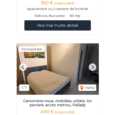
550 €
(negociabil)
Apartament cu 2 camere de închiriat
Rahova, Bucuresti
60 mp
Vezi mai multe detalii
Exclusivitate
Previous
Next
1
/
7
Harta
Garsoniera noua, mobilata, utilata, loc
parcare, acces metrou, Pallady
490 €
(negociabil)