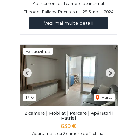
Apartament cu 1 camere de închiriat
Theodor Pallady, Bucuresti
29.5 mp
2024
Vezi mai multe detalii
Exclusivitate
Previous
Next
1
/
16
Harta
2 camere | Mobilat | Parcare | Apărătorii
Patriei
630 €
Apartament cu 2 camere de închiriat