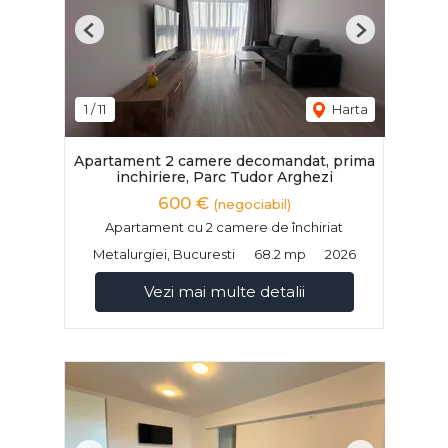
Previous
Next
1
/
11
Harta
Apartament 2 camere decomandat, prima
inchiriere, Parc Tudor Arghezi
600 €
(negociabil)
Apartament cu 2 camere de închiriat
Metalurgiei, Bucuresti
68.2 mp
2026
Vezi mai multe detalii