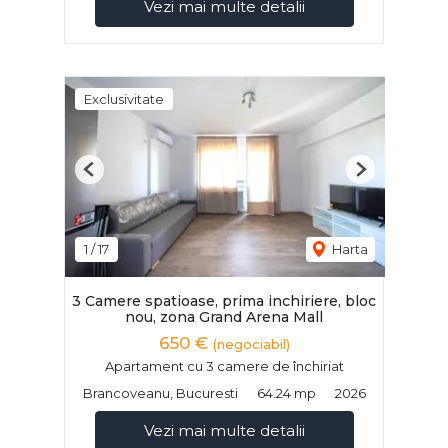
Vezi mai multe detalii
Exclusivitate
Previous
Next
1
/
17
Harta
3 Camere spatioase, prima inchiriere, bloc
nou, zona Grand Arena Mall
650 €
(negociabil)
Apartament cu 3 camere de închiriat
Brancoveanu, Bucuresti
64.24 mp
2026
Vezi mai multe detalii