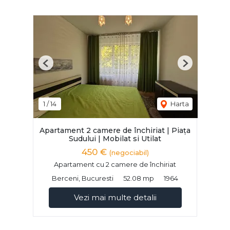
Previous
Next
1
/
14
Harta
Apartament 2 camere de închiriat | Piața
Sudului | Mobilat si Utilat
450 €
(negociabil)
Apartament cu 2 camere de închiriat
Berceni, Bucuresti
52.08 mp
1964
Vezi mai multe detalii