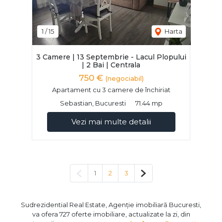
1
/
15
Harta
3 Camere | 13 Septembrie - Lacul Plopului
| 2 Bai | Centrala
750 €
(negociabil)
Apartament cu 3 camere de închiriat
Sebastian, Bucuresti
71.44 mp
Vezi mai multe detalii
Pagina anterioară
Pagina următoare
1
2
3
Sudrezidential Real Estate, Agenție imobiliară Bucuresti,
va ofera 727 oferte imobiliare, actualizate la zi, din