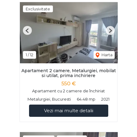
Exclusivitate
Previous
Next
1
/
12
Harta
Apartament 2 camere, Metalurgiei, mobilat
si utilat, prima inchiriere
550 €
Apartament cu 2 camere de închiriat
Metalurgiei, Bucuresti
64.48 mp
2021
Vezi mai multe detalii