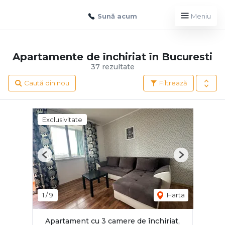
Sună acum
Meniu
Apartamente de închiriat în Bucuresti
37 rezultate
Caută din nou
Filtrează
Exclusivitate
Previous
Next
1
/
9
Harta
Apartament cu 3 camere de închiriat,