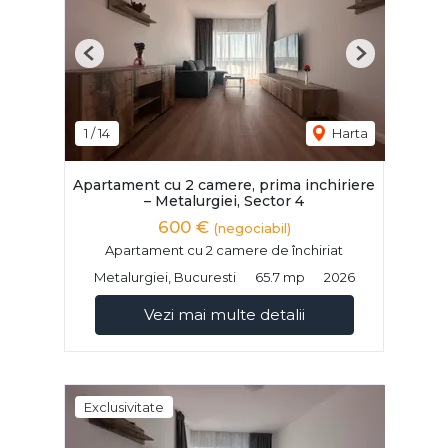
Previous
Next
1
/
14
Harta
Apartament cu 2 camere, prima inchiriere
– Metalurgiei, Sector 4
600 €
(negociabil)
Apartament cu 2 camere de închiriat
Metalurgiei, Bucuresti
65.7 mp
2026
Vezi mai multe detalii
Exclusivitate