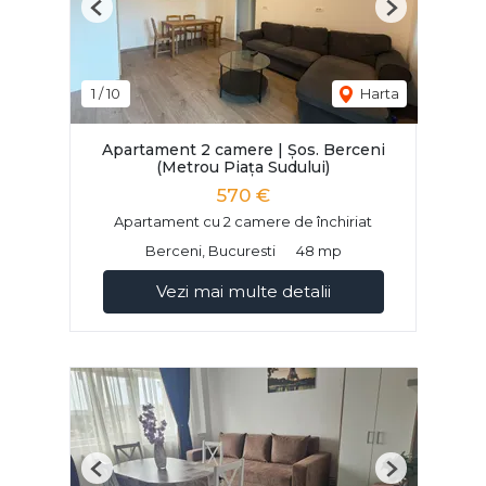
Previous
Next
1
/
10
Harta
Apartament 2 camere | Șos. Berceni
(Metrou Piața Sudului)
570 €
Apartament cu 2 camere de închiriat
Berceni, Bucuresti
48 mp
Vezi mai multe detalii
Previous
Next