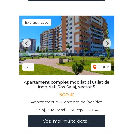
Exclusivitate
Previous
Next
1
/
11
Harta
Apartament complet mobilat si utilat de
inchiriat, Sos.Salaj, sector 5
500 €
Apartament cu 2 camere de închiriat
Salaj, Bucuresti
50 mp
2024
Vezi mai multe detalii