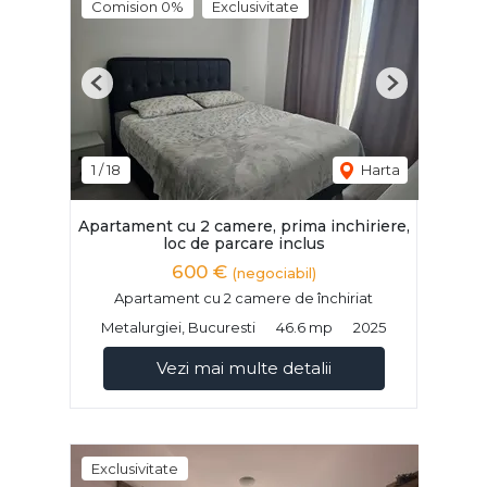
Comision 0%
Exclusivitate
Previous
Next
1
/
18
Harta
Apartament cu 2 camere, prima inchiriere,
loc de parcare inclus
600 €
(negociabil)
Apartament cu 2 camere de închiriat
Metalurgiei, Bucuresti
46.6 mp
2025
Vezi mai multe detalii
Exclusivitate