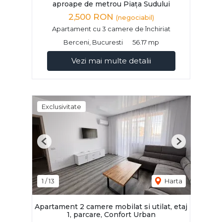
aproape de metrou Piața Sudului
2,500 RON
(negociabil)
Apartament cu 3 camere de închiriat
Berceni, Bucuresti
56.17 mp
Vezi mai multe detalii
Exclusivitate
Previous
Next
1
/
13
Harta
Apartament 2 camere mobilat si utilat, etaj
1, parcare, Confort Urban