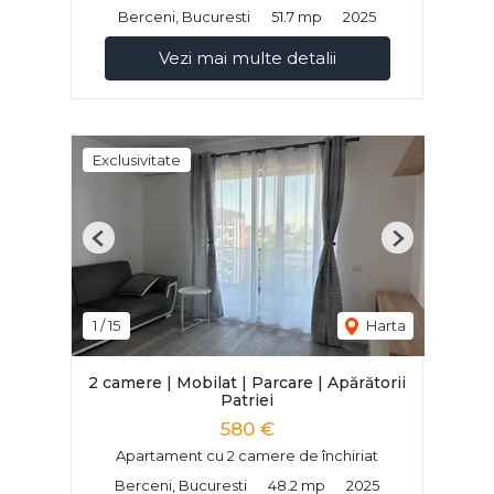
Berceni, Bucuresti
51.7 mp
2025
Vezi mai multe detalii
Exclusivitate
Previous
Next
1
/
15
Harta
2 camere | Mobilat | Parcare | Apărătorii
Patriei
580 €
Apartament cu 2 camere de închiriat
Berceni, Bucuresti
48.2 mp
2025