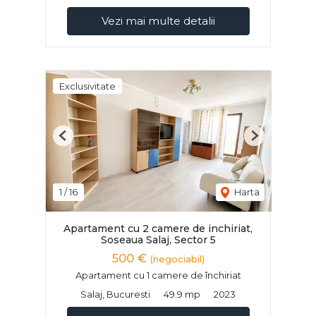
Vezi mai multe detalii
Exclusivitate
Previous
Next
1
/
16
Harta
Apartament cu 2 camere de inchiriat,
Soseaua Salaj, Sector 5
500 €
(negociabil)
Apartament cu 1 camere de închiriat
Salaj, Bucuresti
49.9 mp
2023