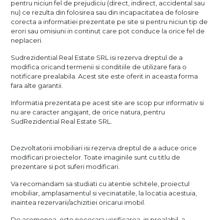
pentru niciun fel de prejudiciu (direct, indirect, accidental sau
nu) ce rezulta din folosirea sau din incapacitatea de folosire
corecta a informatiei prezentate pe site si pentru niciun tip de
erori sau omisiuni in continut care pot conduce la orice fel de
neplaceri.
Sudrezidential Real Estate SRL isi rezerva dreptul de a
modifica oricand termenii si conditiile de utilizare fara o
notificare prealabila. Acest site este oferit in aceasta forma
fara alte garantii.
Informatia prezentata pe acest site are scop pur informativ si
nu are caracter angajant, de orice natura, pentru
SudRezidential Real Estate SRL.
Dezvoltatorii imobiliari isi rezerva dreptul de a aduce orice
modificari proiectelor. Toate imaginile sunt cu titlu de
prezentare si pot suferi modificari.
Va recomandam sa studiati cu atentie schitele, proiectul
imobiliar, amplasamentul si vecinatatile, la locatia acestuia,
inaintea rezervarii/achizitiei oricarui imobil.
De asemenea, este necesara verificarea, in prealabil, a