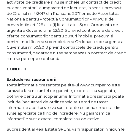
activitate de creditare si nu se incheie un contract de credit
cu consumatorii, cumparatori de locuinte, in sensul prevazut
de Ordinul nr. 4/2017 din 11 ianuarie 2017 emis de Autoritatea
Nationala pentru Protectia Consumatorilor – ANPC si de
prevederile art. 128 alin. (1) lit. a) si alin. (5) din Ordonanta de
urgenta a Guvernului nr. 52/2016 privind contractele de credit
oferite consumatorilor pentru bunuri imobile, precum si
pentru modificarea si completarea Ordonantei de urgenta a
Guvernului nr. 50/2010 privind contractele de credit pentru
consumatori, deoarece nu se semneaza un contract de credit
si nu se percepe o dobanda.
CONDITII
Excluderea raspunderii
Toata informatia prezentata pe site-ul www.cumpar.ro este
furnizata fara niciun fel de garantie, expresa sau sugerata,
potrivire pentru un scop anume. Informatia prezentata poate
include inacurateti de ordin tehnic sau erori de tastat.
Informatiile acestui site va sunt oferite cu buna credinta, din
surse apreciate ca fiind de incredere. Nu garantam ca
informatiile sunt exacte, complete sau obiective.
Sudrezidential Real Estate SRL nu va fi raspunzator in niciun fel