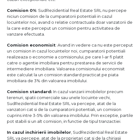
Comision 0%
: SudRezidential Real Estate SRL nu percepe
niciun comision de la cumparatorii potentiali in cazul
locuintelor noi, avand o relatie contractuala doar vanzatorii de
la care este perceput un comision pentru activitatea de
vanzare efectuata.
Comision economisit
: Avand in vedere ca nu este perceput
un comision in cazul locuintelor noi, cumparatorii potentiali
realizeaza o economie a comisionului, pe care l-ar fi platit
catre o agentie imobiliara pentru prestarea de servicii de
intermediere imobiliara. Valoarea comisionului economisit
este calculat la un comision standard practicat pe piata
imobiliara de 3% din valoarea imobilului.
Comision standard:
In cazul vanzarii imobilelor precum
terenuri, spatii comerciale sau unele locuinte vechi,
SudRezidential Real Estate SRL va percepe, atat de la
vanzatori cat si de la cumparatorii potentiali, un comision
cuprins intre 3-5% din valoarea imobilului. Prin exceptie, partile
pot stabili si un alt comision, in functie de tipul tranzactiei.
In cazul inchirierii imobilelor
, SudRezidential Real Estate
SRL va percepe, atat de la proprietari cat si de la chiriasii