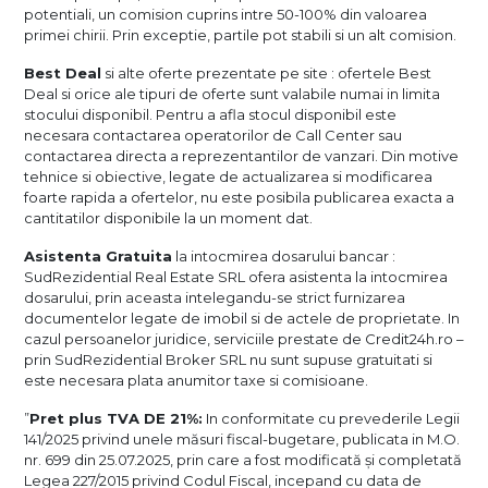
potentiali, un comision cuprins intre 50-100% din valoarea
primei chirii. Prin exceptie, partile pot stabili si un alt comision.
Best Deal
si alte oferte prezentate pe site : ofertele Best
Deal si orice ale tipuri de oferte sunt valabile numai in limita
stocului disponibil. Pentru a afla stocul disponibil este
necesara contactarea operatorilor de Call Center sau
contactarea directa a reprezentantilor de vanzari. Din motive
tehnice si obiective, legate de actualizarea si modificarea
foarte rapida a ofertelor, nu este posibila publicarea exacta a
cantitatilor disponibile la un moment dat.
Asistenta Gratuita
la intocmirea dosarului bancar :
SudRezidential Real Estate SRL ofera asistenta la intocmirea
dosarului, prin aceasta intelegandu-se strict furnizarea
documentelor legate de imobil si de actele de proprietate. In
cazul persoanelor juridice, serviciile prestate de Credit24h.ro –
prin SudRezidential Broker SRL nu sunt supuse gratuitati si
este necesara plata anumitor taxe si comisioane.
”
Pret plus TVA DE 21%:
In conformitate cu prevederile Legii
141/2025 privind unele măsuri fiscal-bugetare, publicata in M.O.
nr. 699 din 25.07.2025, prin care a fost modificată și completată
Legea 227/2015 privind Codul Fiscal, incepand cu data de