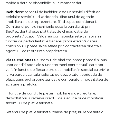
rapida a datelor disponibile la un moment dat.
Inchiriere
: serviciul de inchirieri este un serviciu diferit de
celelalte servicii SudRezidential, fiind unul de agentie
imobiliara, nu de reprezentare, fiind supus comisionarii.
Comisionul pentru inchirierile duse la bun sfarsit prin
SudRezidential este platit atat de chirias, cat si de
proprietar/locator. Valoarea comisionului este variabila, in
functie de particularitatile fiecarei proprietati. Valoarea
comisionului poate sa fie aflata prin contactarea directa a
agentului ce reprezinta proprietatea.
Plata esalonata
: Sistemul de plati esalonate poate fi supus
unor conditii speciale si unor termeni contractuali, care pot
varia în functie de fiecare proiect imobiliar, în special cu privire
la: valoarea avansului solicitat de dezvoltator, perioada de
plata, transferul proprietatii catre cumparator, modalitatea de
achitare a pretului.
In functie de conditiile pietei imobiliare si de creditare,
dezvoltatorii isi rezerva dreptul de a aduce orice modificari
sistemului de plati esalonate.
Sistemul de plati esalonate (transe de pret) nu reprezinta o