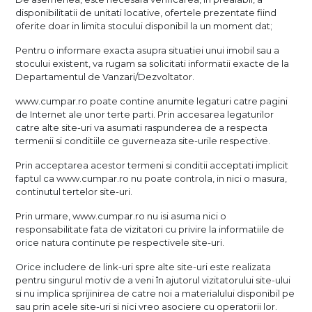
disponibilitatii de unitati locative, ofertele prezentate fiind
oferite doar in limita stocului disponibil la un moment dat;
Pentru o informare exacta asupra situatiei unui imobil sau a
stocului existent, va rugam sa solicitati informatii exacte de la
Departamentul de Vanzari/Dezvoltator.
www.cumpar.ro poate contine anumite legaturi catre pagini
de Internet ale unor terte parti. Prin accesarea legaturilor
catre alte site-uri va asumati raspunderea de a respecta
termenii si conditiile ce guverneaza site-urile respective.
Prin acceptarea acestor termeni si conditii acceptati implicit
faptul ca www.cumpar.ro nu poate controla, in nici o masura,
continutul tertelor site-uri.
Prin urmare, www.cumpar.ro nu isi asuma nici o
responsabilitate fata de vizitatori cu privire la informatiile de
orice natura continute pe respectivele site-uri.
Orice includere de link-uri spre alte site-uri este realizata
pentru singurul motiv de a veni în ajutorul vizitatorului site-ului
si nu implica sprijinirea de catre noi a materialului disponibil pe
sau prin acele site-uri si nici vreo asociere cu operatorii lor.