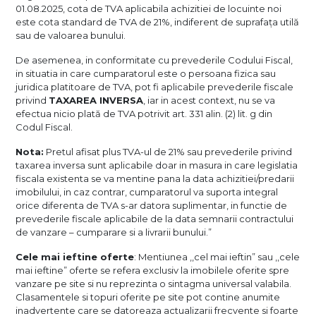
01.08.2025, cota de TVA aplicabila achizitiei de locuinte noi
este cota standard de TVA de 21%, indiferent de suprafața utilă
sau de valoarea bunului.
De asemenea, in conformitate cu prevederile Codului Fiscal,
in situatia in care cumparatorul este o persoana fizica sau
juridica platitoare de TVA, pot fi aplicabile prevederile fiscale
privind
TAXAREA INVERSA
, iar in acest context, nu se va
efectua nicio plată de TVA potrivit art. 331 alin. (2) lit. g din
Codul Fiscal.
Nota:
Pretul afisat plus TVA-ul de 21% sau prevederile privind
taxarea inversa sunt aplicabile doar in masura in care legislatia
fiscala existenta se va mentine pana la data achizitiei/predarii
imobilului, in caz contrar, cumparatorul va suporta integral
orice diferenta de TVA s-ar datora suplimentar, in functie de
prevederile fiscale aplicabile de la data semnarii contractului
de vanzare – cumparare si a livrarii bunului.”
Cele mai ieftine oferte
: Mentiunea ,,cel mai ieftin” sau ,,cele
mai ieftine” oferte se refera exclusiv la imobilele oferite spre
vanzare pe site si nu reprezinta o sintagma universal valabila.
Clasamentele si topuri oferite pe site pot contine anumite
inadvertente care se datoreaza actualizarii frecvente si foarte