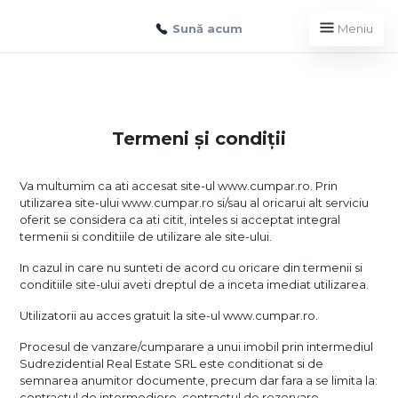
Sună acum
Meniu
Termeni și condiții
Va multumim ca ati accesat site-ul www.cumpar.ro. Prin
utilizarea site-ului www.cumpar.ro si/sau al oricarui alt serviciu
oferit se considera ca ati citit, inteles si acceptat integral
termenii si conditiile de utilizare ale site-ului.
In cazul in care nu sunteti de acord cu oricare din termenii si
conditiile site-ului aveti dreptul de a inceta imediat utilizarea.
Utilizatorii au acces gratuit la site-ul www.cumpar.ro.
Procesul de vanzare/cumparare a unui imobil prin intermediul
Sudrezidential Real Estate SRL este conditionat si de
semnarea anumitor documente, precum dar fara a se limita la:
contractul de intermediere, contractul de rezervare,