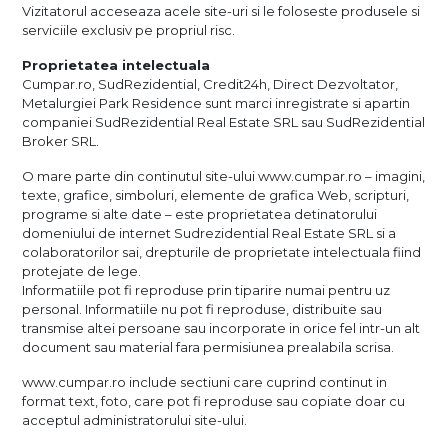
Vizitatorul acceseaza acele site-uri si le foloseste produsele si
serviciile exclusiv pe propriul risc.
Proprietatea intelectuala
Cumpar.ro, SudRezidential, Credit24h, Direct Dezvoltator,
Metalurgiei Park Residence sunt marci inregistrate si apartin
companiei SudRezidential Real Estate SRL sau SudRezidential
Broker SRL.
O mare parte din continutul site-ului www.cumpar.ro – imagini,
texte, grafice, simboluri, elemente de grafica Web, scripturi,
programe si alte date – este proprietatea detinatorului
domeniului de internet Sudrezidential Real Estate SRL si a
colaboratorilor sai, drepturile de proprietate intelectuala fiind
protejate de lege.
Informatiile pot fi reproduse prin tiparire numai pentru uz
personal. Informatiile nu pot fi reproduse, distribuite sau
transmise altei persoane sau incorporate in orice fel intr-un alt
document sau material fara permisiunea prealabila scrisa.
www.cumpar.ro include sectiuni care cuprind continut in
format text, foto, care pot fi reproduse sau copiate doar cu
acceptul administratorului site-ului.