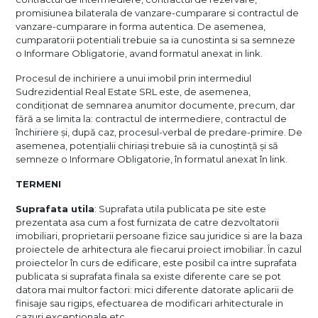
promisiunea bilaterala de vanzare-cumparare si contractul de
vanzare-cumparare in forma autentica. De asemenea,
cumparatorii potentiali trebuie sa ia cunostinta si sa semneze
o Informare Obligatorie, avand formatul anexat in link.
Procesul de inchiriere a unui imobil prin intermediul
Sudrezidential Real Estate SRL este, de asemenea,
condiționat de semnarea anumitor documente, precum, dar
fără a se limita la: contractul de intermediere, contractul de
închiriere și, după caz, procesul-verbal de predare-primire. De
asemenea, potențialii chiriași trebuie să ia cunoștință și să
semneze o Informare Obligatorie, în formatul anexat în link.
TERMENI
Suprafata utila
: Suprafata utila publicata pe site este
prezentata asa cum a fost furnizata de catre dezvoltatorii
imobiliari, proprietarii persoane fizice sau juridice si are la baza
proiectele de arhitectura ale fiecarui proiect imobiliar. În cazul
proiectelor în curs de edificare, este posibil ca intre suprafata
publicata si suprafata finala sa existe diferente care se pot
datora mai multor factori: mici diferente datorate aplicarii de
finisaje sau rigips, efectuarea de modificari arhitecturale in
cazuri exceptionale etc.