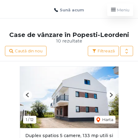
Sună acum
Meniu
Case de vânzare în Popesti-Leordeni
10 rezultate
Caută din nou
Filtrează
Previous
Next
1
/
12
Harta
Duplex spatios 5 camere, 133 mp utili si