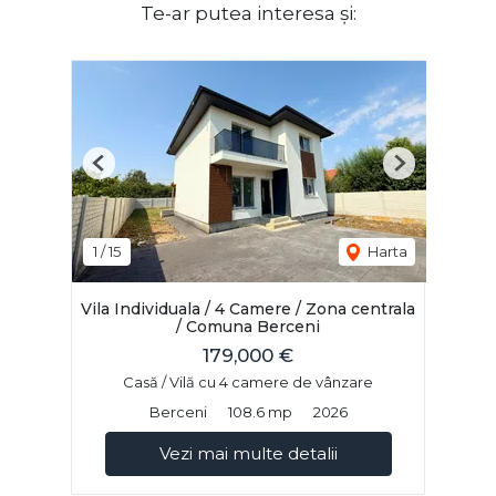
Te-ar putea interesa și:
Previous
Next
1
/
15
Harta
Vila Individuala / 4 Camere / Zona centrala
/ Comuna Berceni
179,000 €
Casă / Vilă cu 4 camere de vânzare
Berceni
108.6 mp
2026
Vezi mai multe detalii