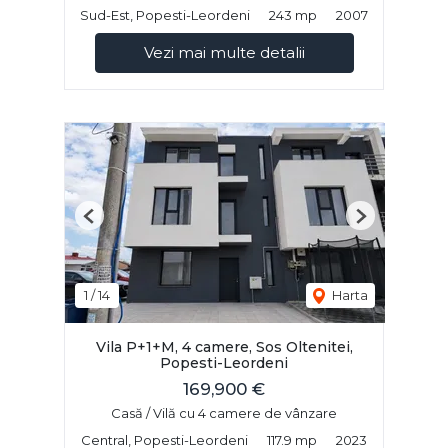
Sud-Est, Popesti-Leordeni
243 mp
2007
Vezi mai multe detalii
Previous
Next
1
/
14
Harta
Vila P+1+M, 4 camere, Sos Oltenitei,
Popesti-Leordeni
169,900 €
Casă / Vilă cu 4 camere de vânzare
Central, Popesti-Leordeni
117.9 mp
2023