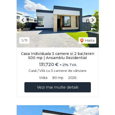
Previous
Next
1
/
11
Harta
Casa Individuala 3 camere si 2 bai,teren
500 mp | Ansamblu Rezidential
131,720 €
+ 21% TVA
Casă / Vilă cu 3 camere de vânzare
Vidra
80 mp
2026
Vezi mai multe detalii