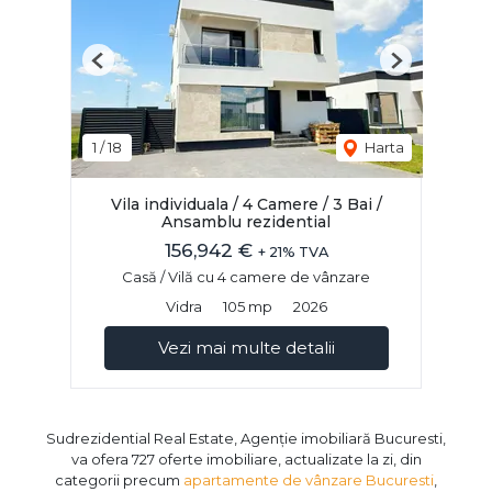
Previous
Next
1
/
18
Harta
Vila individuala / 4 Camere / 3 Bai /
Ansamblu rezidential
156,942 €
+ 21% TVA
Casă / Vilă cu 4 camere de vânzare
Vidra
105 mp
2026
Vezi mai multe detalii
Sudrezidential Real Estate, Agenție imobiliară Bucuresti,
va ofera 727 oferte imobiliare, actualizate la zi, din
categorii precum
apartamente de vânzare Bucuresti
,