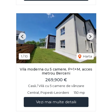
Previous
Next
1
/
10
Harta
Vila moderna cu 5 camere, P+1+M, acces
metrou Berceni
269,900 €
Casă / Vilă cu 5 camere de vânzare
Central, Popesti-Leordeni
150 mp
Vezi mai multe detalii