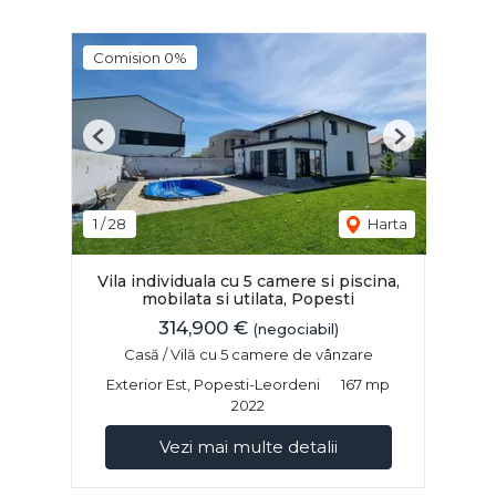
Comision 0%
Previous
Next
1
/
28
Harta
Vila individuala cu 5 camere si piscina,
mobilata si utilata, Popesti
314,900 €
(negociabil)
Casă / Vilă cu 5 camere de vânzare
Exterior Est, Popesti-Leordeni
167 mp
2022
Vezi mai multe detalii