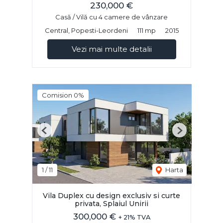
230,000 €
Casă / Vilă cu 4 camere de vânzare
Central, Popesti-Leordeni
111 mp
2015
Vezi mai multe detalii
Comision 0%
Previous
Next
1
/
11
Harta
Vila Duplex cu design exclusiv si curte
privata, Splaiul Unirii
300,000 €
+ 21% TVA