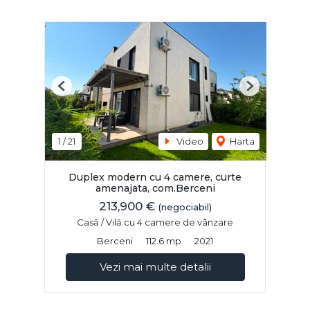
Previous
Next
1
/
21
Video
Harta
Duplex modern cu 4 camere, curte
amenajata, com.Berceni
213,900 €
(negociabil)
Casă / Vilă cu 4 camere de vânzare
Berceni
112.6 mp
2021
Vezi mai multe detalii