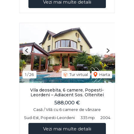
Vezi mai multe detalii
Previous
Next
1
/
26
Tur virtual
Harta
Vila deosebita, 6 camere, Popesti-
Leordeni – Adiacent Sos. Oltenitei
588,000 €
Casă / Vilă cu 6 camere de vânzare
Sud-Est, Popesti-Leordeni
335 mp
2004
Vezi mai multe detalii