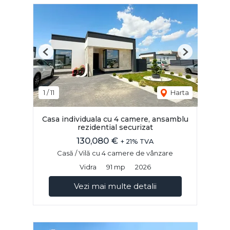
Previous
Next
1
/
11
Harta
Casa individuala cu 4 camere, ansamblu
rezidential securizat
130,080 €
+ 21% TVA
Casă / Vilă cu 4 camere de vânzare
Vidra
91 mp
2026
Vezi mai multe detalii