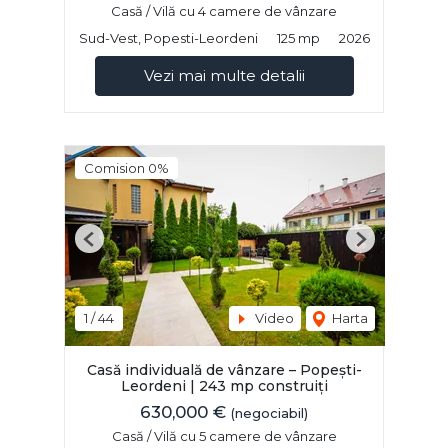
Casă / Vilă cu 4 camere de vânzare
Sud-Vest, Popesti-Leordeni
125 mp
2026
Vezi mai multe detalii
Comision 0%
Previous
Next
1
/
44
Video
Harta
Casă individuală de vânzare – Popești-
Leordeni | 243 mp construiți
630,000 €
(negociabil)
Casă / Vilă cu 5 camere de vânzare