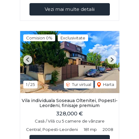
Vezi mai multe detalii
Comision 0%
Exclusivitate
Previous
Next
1
/
25
Tur virtual
Harta
Vila individuala Soseaua Oltenitei, Popesti-
Leordeni, finisaje premium
328,000 €
Casă / Vilă cu 5 camere de vânzare
Central, Popesti-Leordeni
181 mp
2008