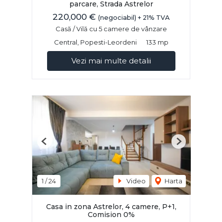
parcare, Strada Astrelor
220,000 €
(negociabil) + 21% TVA
Casă / Vilă cu 5 camere de vânzare
Central, Popesti-Leordeni
133 mp
Vezi mai multe detalii
Previous
Next
1
/
24
Video
Harta
Casa in zona Astrelor, 4 camere, P+1,
Comision 0%