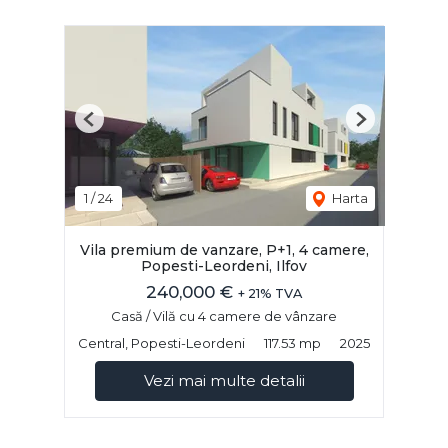
Previous
Next
1
/
24
Harta
Vila premium de vanzare, P+1, 4 camere,
Popesti-Leordeni, Ilfov
240,000 €
+ 21% TVA
Casă / Vilă cu 4 camere de vânzare
Central, Popesti-Leordeni
117.53 mp
2025
Vezi mai multe detalii