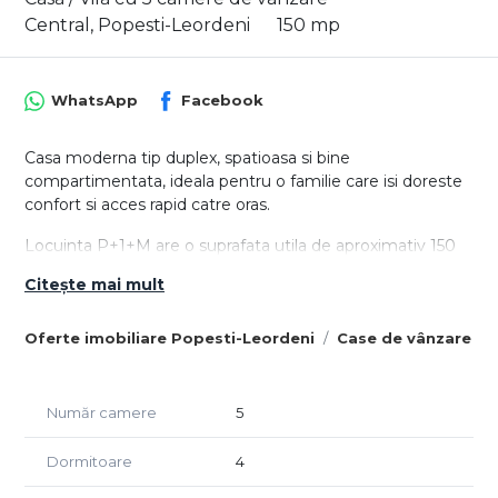
Central, Popesti-Leordeni
150 mp
WhatsApp
Facebook
Casa moderna tip duplex, spatioasa si bine
compartimentata, ideala pentru o familie care isi doreste
confort si acces rapid catre oras.
Locuinta P+1+M are o suprafata utila de aproximativ 150
mp, teren liber de circa 200 mp si 2 locuri de parcare
Citește mai mult
proprii.
Compartimentare:
Oferte imobiliare Popesti-Leordeni
Case de vânzare Po
- Parter – living 24 mp, bucatarie inchisa 15.5 mp, spatiu
depozitare, dressing si baie.
- Etaj – dormitor 24 mp, dormitor 18 mp si 2 bai.
Număr camere
5
- Mansarda – doua dormitoare de 24 mp si 21.5 mp plus
baie (se preda semifinisata, cu sapa turnata si utilitati
Dormitoare
4
trase).