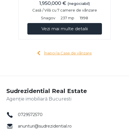
1,950,000 €
(negociabil)
Casă / Vilă cu 7 camere de vânzare
Snagov
237 mp
1998
Vezi mai multe detalii
Înapoi la Case de vânzare
Sudrezidential Real Estate
Agenție imobiliară Bucuresti
0729572570
anunturi@sudrezidential.ro