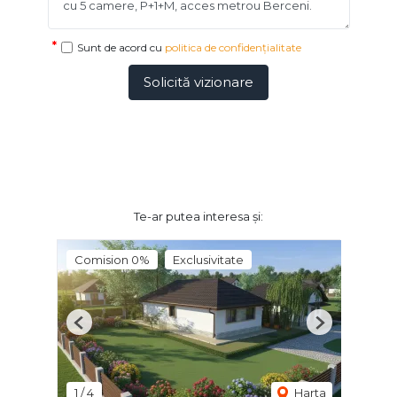
Sunt de acord cu
politica de confidențialitate
Solicită vizionare
Te-ar putea interesa și:
Comision 0%
Exclusivitate
Previous
Next
1
/
4
Harta