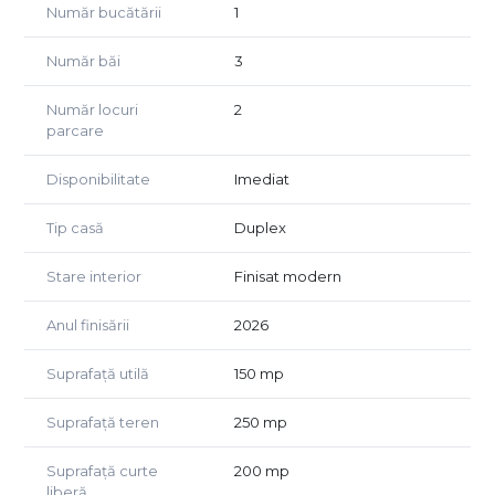
Număr bucătării
1
Constructie pe cadre din beton cu zidarie BCA. Dotari:
incalzire in pardoseala, centrala termica pe gaz, tamplarie
Număr băi
3
cu geam tripan.
Situata aproape de statia de metrou Berceni, cu acces
Număr locuri
2
rapid la supermarketuri si toate facilitatile zonei.
parcare
Disponibilitate
Imediat
Tip casă
Duplex
Stare interior
Finisat modern
Anul finisării
2026
Suprafață utilă
150 mp
Suprafață teren
250 mp
Suprafață curte
200 mp
liberă