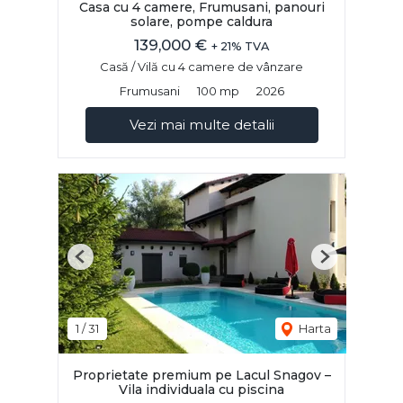
Casa cu 4 camere, Frumusani, panouri
solare, pompe caldura
139,000 €
+ 21% TVA
Casă / Vilă cu 4 camere de vânzare
Frumusani
100 mp
2026
Vezi mai multe detalii
Previous
Next
1
/
31
Harta
Proprietate premium pe Lacul Snagov –
Vila individuala cu piscina