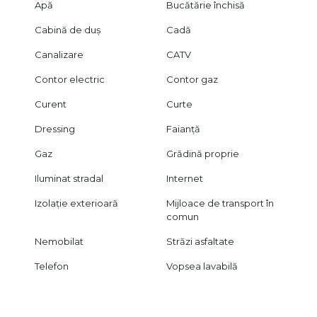
Apă
Bucătărie închisă
Cabină de duș
Cadă
Canalizare
CATV
Contor electric
Contor gaz
Curent
Curte
Dressing
Faianță
Gaz
Grădină proprie
Iluminat stradal
Internet
Izolație exterioară
Mijloace de transport în
comun
Nemobilat
Străzi asfaltate
Telefon
Vopsea lavabilă