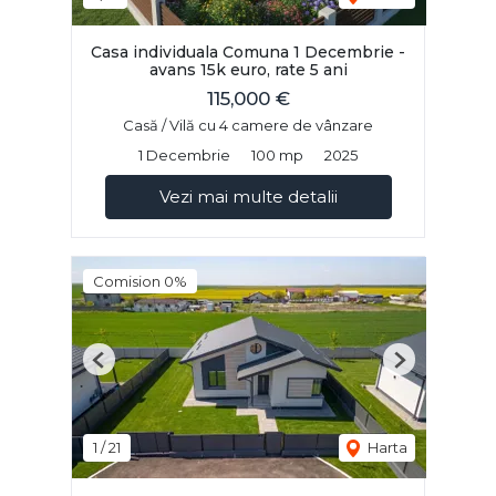
Casa individuala Comuna 1 Decembrie -
avans 15k euro, rate 5 ani
115,000 €
Casă / Vilă cu 4 camere de vânzare
1 Decembrie
100 mp
2025
Vezi mai multe detalii
Comision 0%
Previous
Next
1
/
21
Harta