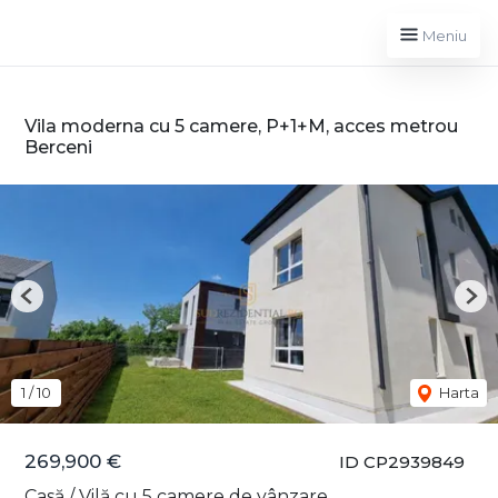
Meniu
Vila moderna cu 5 camere, P+1+M, acces metrou
Berceni
Previous
Nex
1
/
10
Harta
269,900 €
ID CP2939849
Casă / Vilă cu 5 camere de vânzare