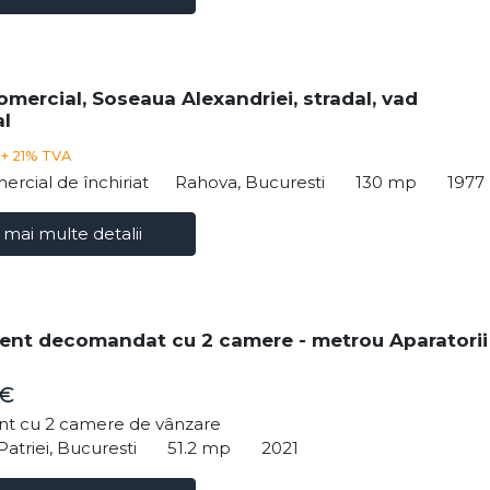
omercial, Soseaua Alexandriei, stradal, vad
l
€
+ 21% TVA
ercial de închiriat
Rahova, Bucuresti
130 mp
1977
 mai multe detalii
nt decomandat cu 2 camere - metrou Aparatorii
 €
t cu 2 camere de vânzare
Patriei, Bucuresti
51.2 mp
2021