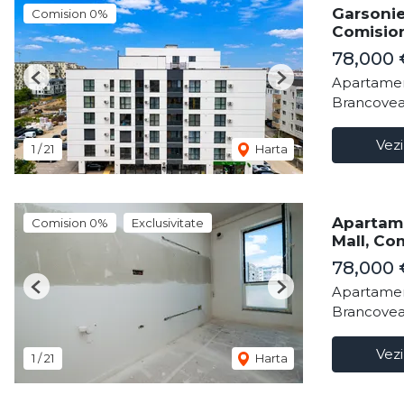
Garsonie
Comision 0%
Comisio
78,000
Apartamen
Previous
Next
Brancovea
Vezi
1
/
21
Harta
Apartame
Comision 0%
Exclusivitate
Mall, Co
78,000
Apartamen
Previous
Next
Brancovea
Vezi
1
/
21
Harta