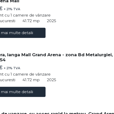
ena Mall
 €
+ 21% TVA
t cu 1 camere de vânzare
ucuresti
41.72 mp
2025
 mai multe detalii
ra, langa Mall Grand Arena - zona Bd Metalurgiei,
 S4
 €
+ 21% TVA
t cu 1 camere de vânzare
ucuresti
41.72 mp
2025
 mai multe detalii
 de vanzare, cu acces rapid la metrou, Grand Are