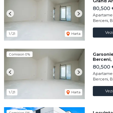
Grand Ar
80,500
Apartamen
Previous
Next
Berceni, B
Vezi
1
/
21
Harta
Garsonie
Comision 0%
Berceni,
80,500
Apartamen
Previous
Next
Berceni, B
Vezi
1
/
21
Harta
Locuinta
Comision 0%