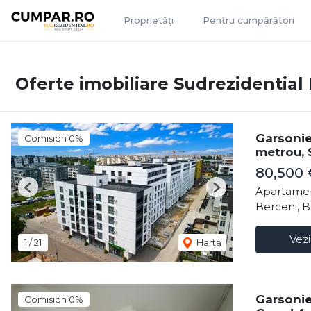
Proprietăți
Pentru cumpărători
Oferte imobiliare Sudrezidential 
Garsonie
Comision 0%
metrou, 
80,500
Apartamen
Previous
Next
Berceni, B
Vezi
1
/
21
Harta
Garsonie
Comision 0%