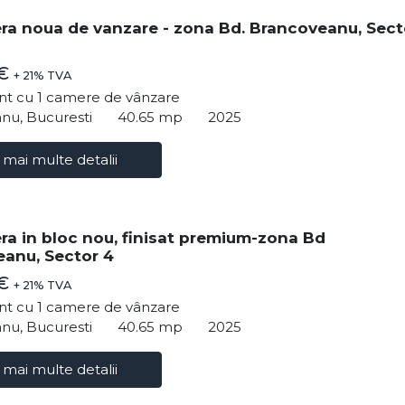
ra noua de vanzare - zona Bd. Brancoveanu, Sect
 €
+ 21% TVA
t cu 1 camere de vânzare
nu, Bucuresti
40.65 mp
2025
 mai multe detalii
ra in bloc nou, finisat premium-zona Bd
anu, Sector 4
 €
+ 21% TVA
t cu 1 camere de vânzare
nu, Bucuresti
40.65 mp
2025
 mai multe detalii