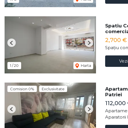
Spatiu C
comercia
2,700 
Previous
Next
Spațiu com
Vezi
1
/
20
Harta
Apartame
Comision 0%
Exclusivitate
Patriei
112,000
Apartamen
Previous
Next
Aparatorii 