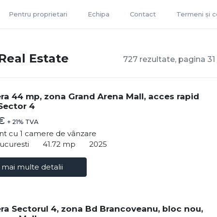
Pentru proprietari
Echipa
Contact
Termeni și co
Real Estate
727 rezultate, pagina 31 
ra 44 mp, zona Grand Arena Mall, acces rapid
Sector 4
 €
+ 21% TVA
t cu 1 camere de vânzare
ucuresti
41.72 mp
2025
 mai multe detalii
ra Sectorul 4, zona Bd Brancoveanu, bloc nou,