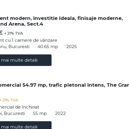
nt modern, investitie ideala, finisaje moderne,
nd Arena, Sect.4
 €
+ 21% TVA
t cu 1 camere de vânzare
nu, Bucuresti
40.65 mp
2025
 mai multe detalii
omercial 54.97 mp, trafic pietonal intens, The Gra
+ 21% TVA
ercial de închiriat
i, Bucuresti
55 mp
2022
 mai multe detalii