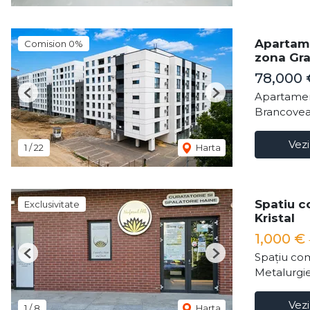
Apartame
Comision 0%
zona Gra
78,000
Apartamen
Previous
Next
Brancovea
Vezi
1
/
22
Harta
Spatiu c
Exclusivitate
Kristal
1,000 €
Spațiu com
Previous
Next
Metalurgie
Vezi
1
/
8
Harta