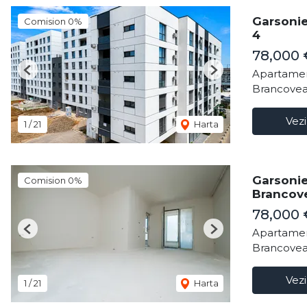
Garsonie
Comision 0%
4
78,000
Apartamen
Previous
Next
Brancovea
Vezi
1
/
21
Harta
Garsonie
Comision 0%
Brancove
78,000
Apartamen
Previous
Next
Brancovea
Vezi
1
/
21
Harta