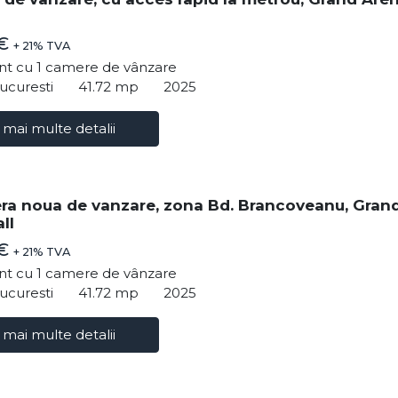
 €
+ 21% TVA
t cu 1 camere de vânzare
ucuresti
41.72 mp
2025
 mai multe detalii
ra noua de vanzare, zona Bd. Brancoveanu, Gran
ll
 €
+ 21% TVA
t cu 1 camere de vânzare
ucuresti
41.72 mp
2025
 mai multe detalii