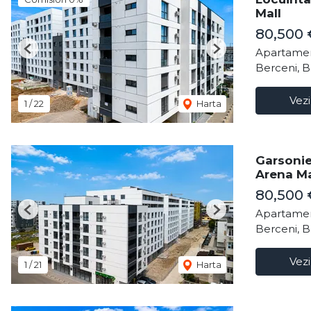
Mall
80,500
Apartamen
Previous
Next
Berceni, B
Vezi
1
/
22
Harta
Garsonie
Arena Ma
80,500
Apartamen
Previous
Next
Berceni, B
Vezi
1
/
21
Harta