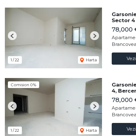
Garsonie
Sector 4
78,000
Apartamen
Previous
Next
Brancovea
Vezi
1
/
22
Harta
Garsonie
Comision 0%
4, Berce
78,000
Apartamen
Previous
Next
Brancovea
Vezi
1
/
22
Harta