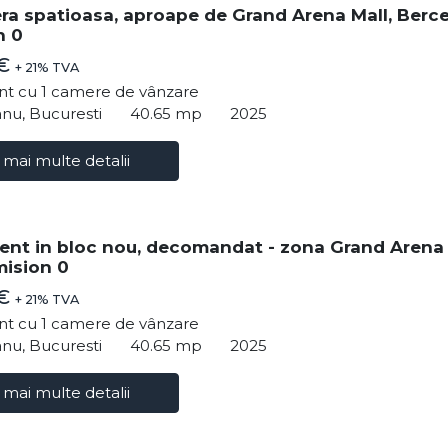
ra spatioasa, aproape de Grand Arena Mall, Berce
n 0
 €
+ 21% TVA
t cu 1 camere de vânzare
nu, Bucuresti
40.65 mp
2025
 mai multe detalii
nt in bloc nou, decomandat - zona Grand Arena
mision 0
 €
+ 21% TVA
t cu 1 camere de vânzare
nu, Bucuresti
40.65 mp
2025
 mai multe detalii