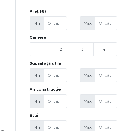
Preț (€)
Min
Max
Camere
1
2
3
4+
Suprafață utilă
Min
Max
An construcție
Min
Max
Etaj
Min
Max
na