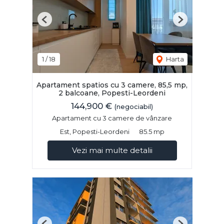
Previous
Next
1
/
18
Harta
Apartament spatios cu 3 camere, 85,5 mp,
2 balcoane, Popesti-Leordeni
144,900 €
(negociabil)
Apartament cu 3 camere de vânzare
Est, Popesti-Leordeni
85.5 mp
Vezi mai multe detalii