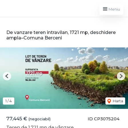
Meniu
De vanzare teren intravilan, 1721 mp, deschidere
ampla–Comuna Berceni
Previous
Nex
1
/
4
Harta
77,445 €
ID CP3075204
(negociabil)
Teren de 1,721 mp de vânzare