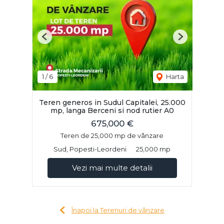
Previous
Next
1
/
6
Harta
Teren generos in Sudul Capitalei, 25.000
mp, langa Berceni si nod rutier A0
675,000 €
Teren de 25,000 mp de vânzare
Sud, Popesti-Leordeni
25,000 mp
Vezi mai multe detalii
Înapoi la Terenuri de vânzare