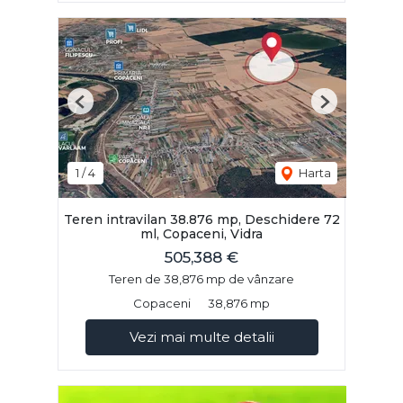
Previous
Next
1
/
4
Harta
Teren intravilan 38.876 mp, Deschidere 72
ml, Copaceni, Vidra
505,388 €
Teren de 38,876 mp de vânzare
Copaceni
38,876 mp
Vezi mai multe detalii