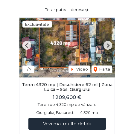
Te-ar putea interesa și:
Exclusivitate
Previous
Next
1
/
7
Video
Harta
Teren 4320 mp | Deschidere 62 ml | Zona
Luica – Sos. Giurgiului
1,209,600 €
Teren de 4,320 mp de vânzare
Giurgiului, Bucuresti
4,320 mp
Vezi mai multe detalii