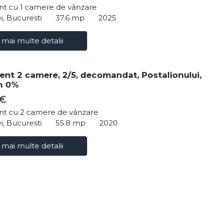
t cu 1 camere de vânzare
i, Bucuresti
37.6 mp
2025
 mai multe detalii
nt 2 camere, 2/5, decomandat, Postalionului,
n 0%
 €
t cu 2 camere de vânzare
i, Bucuresti
55.8 mp
2020
 mai multe detalii