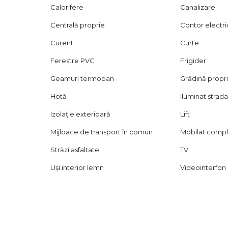
Calorifere
Canalizare
Centrală proprie
Contor electri
Curent
Curte
Ferestre PVC
Frigider
Geamuri termopan
Grădină propr
Hotă
Iluminat strada
Izolație exterioară
Lift
Mijloace de transport în comun
Mobilat comp
Străzi asfaltate
TV
Uși interior lemn
Videointerfon