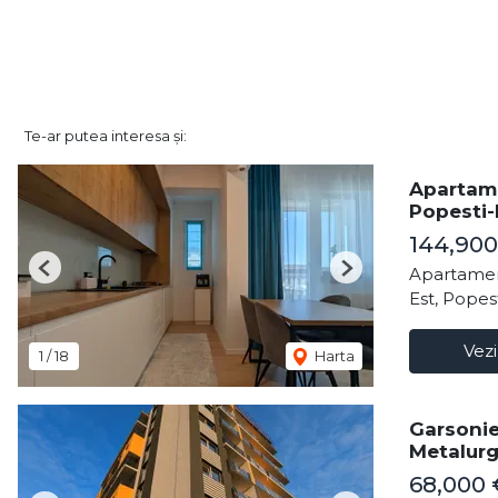
Te-ar putea interesa și:
Apartame
Popesti-
144,90
Apartamen
Previous
Next
Est, Popes
Vezi
1
/
18
Harta
Garsonie
Metalurg
68,000