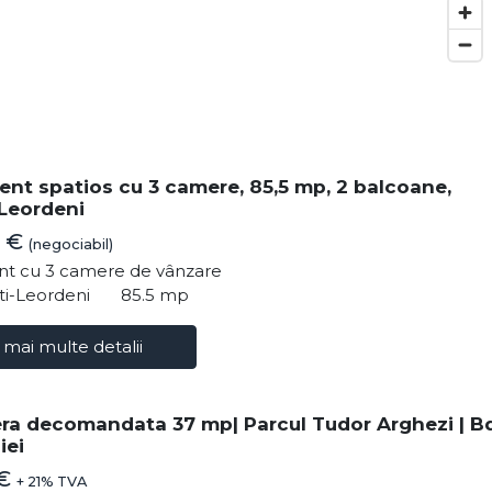
nt spatios cu 3 camere, 85,5 mp, 2 balcoane,
Leordeni
0 €
(negociabil)
t cu 3 camere de vânzare
ti-Leordeni
85.5 mp
 mai multe detalii
ra decomandata 37 mp| Parcul Tudor Arghezi | Bd
iei
 €
+ 21% TVA