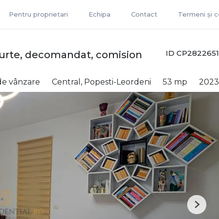
Pentru proprietari
Echipa
Contact
Termeni și co
ID CP2822651
urte, decomandat, comision
de vânzare
Central, Popesti-Leordeni
53 mp
2023
Next