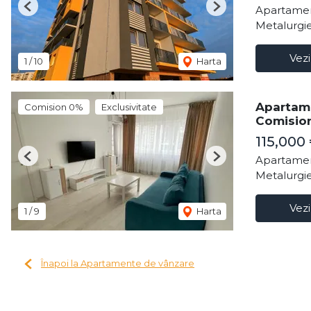
Apartamen
Previous
Next
Metalurgie
Vezi
1
/
10
Harta
Apartame
Comision 0%
Exclusivitate
Comisio
115,000
Apartamen
Previous
Next
Metalurgie
Vezi
1
/
9
Harta
Înapoi la Apartamente de vânzare