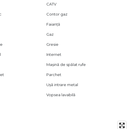
CATV
c
Contor gaz
Faianță
Gaz
ie
Gresie
l
Internet
Mașină de spălat rufe
let
Parchet
Ușă intrare metal
Vopsea lavabilă