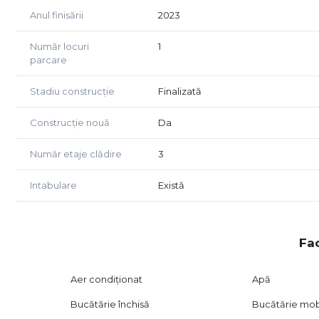
Anul finisării
2023
Număr locuri
1
parcare
Stadiu construcție
Finalizată
Construcție nouă
Da
Număr etaje clădire
3
Intabulare
Există
Fac
Aer condiționat
Apă
Bucătărie închisă
Bucătărie mob