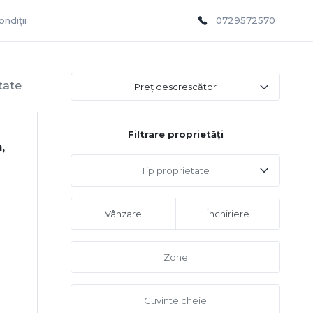
ndiții
0729572570
tate
Preț descrescător
Filtrare proprietăți
,
Tip proprietate
Vânzare
Închiriere