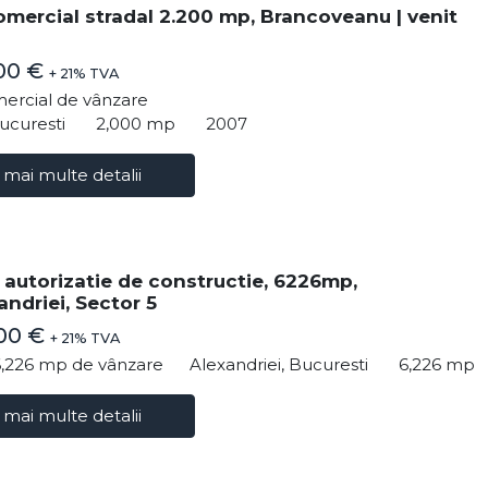
omercial stradal 2.200 mp, Brancoveanu | venit
00 €
+ 21% TVA
ercial de vânzare
ucuresti
2,000 mp
2007
 mai multe detalii
 autorizatie de constructie, 6226mp,
andriei, Sector 5
000 €
+ 21% TVA
6,226 mp de vânzare
Alexandriei, Bucuresti
6,226 mp
 mai multe detalii