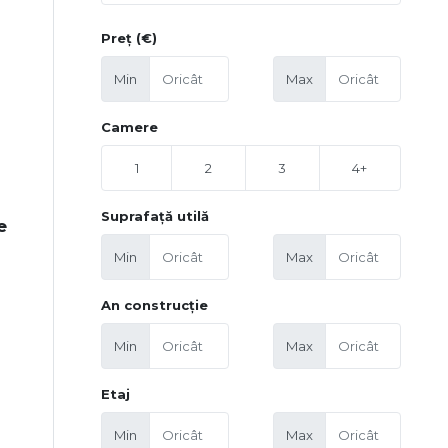
Preț (€)
Min
Max
Camere
1
2
3
4+
Suprafață utilă
e
Min
Max
An construcție
Min
Max
Etaj
Min
Max