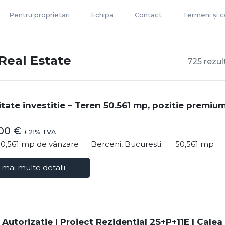
Pentru proprietari
Echipa
Contact
Termeni și co
Real Estate
725 rezul
tate investitie – Teren 50.561 mp, pozitie premium
300 €
+ 21% TVA
50,561 mp de vânzare
Berceni, Bucuresti
50,561 mp
 mai multe detalii
Autorizatie | Proiect Rezidential 2S+P+11E | Calea