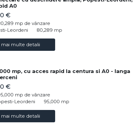
pid A0
00 €
80,289 mp de vânzare
sti-Leordeni
80,289 mp
 mai multe detalii
000 mp, cu acces rapid la centura si A0 - langa
erceni
00 €
95,000 mp de vânzare
opesti-Leordeni
95,000 mp
 mai multe detalii