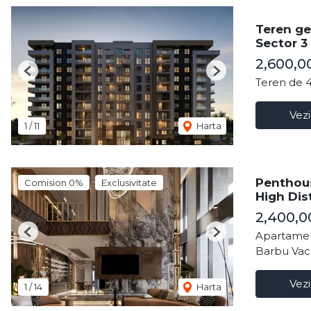
Teren ge
Sector 3
2,600,0
Previous
Next
Teren de 
Vezi
1
/
11
Harta
Penthous
Comision 0%
Exclusivitate
High Dist
2,400,
Apartamen
Previous
Next
Barbu Vac
Vezi
1
/
14
Harta