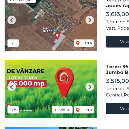
acces ra
3,613,0
Teren de 
Previous
Next
Vest, Pope
Vezi
1
/
11
Harta
Teren 95
Jumbo B
3,515,0
Teren de 
Previous
Next
Central, P
Vezi
1
/
5
Video
Harta