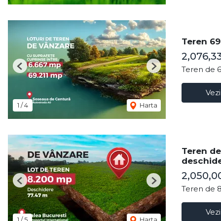
Teren 69.
2,076,3
Teren de 
Previous
Next
Vezi
1
/
4
Harta
Teren de
deschide
2,050,0
Previous
Next
Teren de 
Vezi
1
/
5
Harta