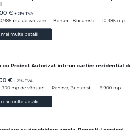
i
000 €
+ 21% TVA
10,985 mp de vânzare
Berceni, Bucuresti
10,985 mp
 mai multe detalii
 cu Proiect Autorizat intr-un cartier rezidential d
000 €
+ 21% TVA
8,900 mp de vânzare
Rahova, Bucuresti
8,900 mp
 mai multe detalii
hectare cu deschidere ampla, Popesti-Leordeni,