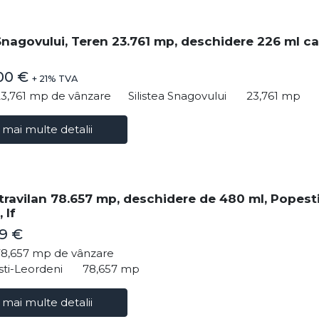
 Snagovului, Teren 23.761 mp, deschidere 226 ml ca
00 €
+ 21% TVA
23,761 mp de vânzare
Silistea Snagovului
23,761 mp
 mai multe detalii
travilan 78.657 mp, deschidere de 480 ml, Popesti
 If
39 €
78,657 mp de vânzare
ti-Leordeni
78,657 mp
 mai multe detalii