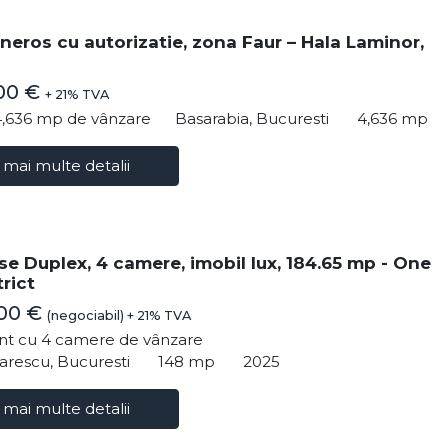
neros cu autorizatie, zona Faur – Hala Laminor,
00 €
+ 21% TVA
4,636 mp de vânzare
Basarabia, Bucuresti
4,636 mp
 mai multe detalii
e Duplex, 4 camere, imobil lux, 184.65 mp - One
rict
000 €
(negociabil) + 21% TVA
t cu 4 camere de vânzare
arescu, Bucuresti
148 mp
2025
 mai multe detalii