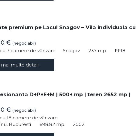
ate premium pe Lacul Snagov – Vila individuala cu
00 €
(negociabil)
ă cu 7 camere de vânzare
Snagov
237 mp
1998
 mai multe detalii
resionanta D+P+E+M | 500+ mp | teren 2652 mp |
00 €
(negociabil)
ă cu 18 camere de vânzare
nu, Bucuresti
698.82 mp
2002