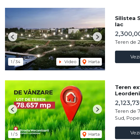
Silistea
lac
2,300,0
Previous
Next
Teren de 
Vezi
1
/
34
Video
Harta
Teren ex
Leordeni,
2,123,7
Teren de 
Previous
Next
Sud, Popes
Vezi
1
/
5
Harta