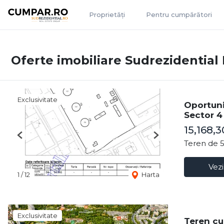
Proprietăți
Pentru cumpărători
Oferte imobiliare Sudrezidential 
Exclusivitate
Oportuni
Sector 4
15,168,
Previous
Next
Teren de 
Vezi
1
/
12
Harta
Exclusivitate
Teren cu 