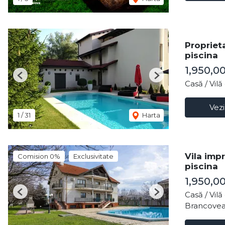
Propriet
piscina
1,950,0
Previous
Next
Casă / Vil
Vezi
1
/
31
Harta
Vila imp
Comision 0%
Exclusivitate
piscina
1,950,0
Casă / Vil
Previous
Next
Brancovea