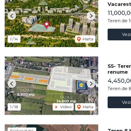
Vacarest
11,000,
Previous
Next
Teren de 
Vezi
1
/
14
Harta
S5- Teren
renume
4,450,
Previous
Next
Teren de 
Vezi
1
/
18
Video
Harta
Teren 8 
Exclusivitate