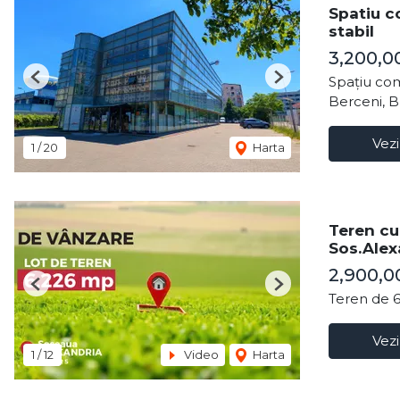
Spatiu c
stabil
3,200,0
Spațiu com
Previous
Next
Berceni, B
Vezi
1
/
20
Harta
Teren cu
Sos.Alex
2,900,
Previous
Next
Teren de 
Vezi
1
/
12
Video
Harta