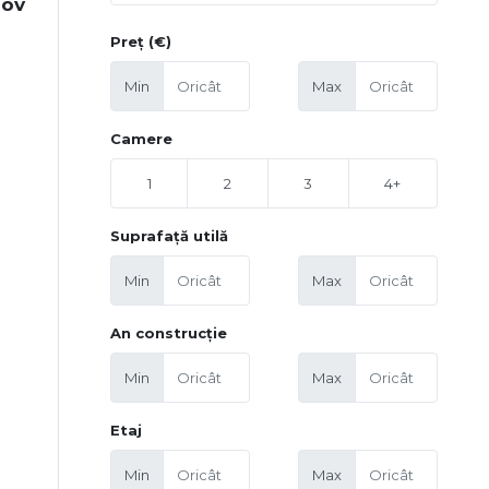
fov
Preț (€)
Min
Max
Camere
1
2
3
4+
Suprafață utilă
Min
Max
An construcție
Min
Max
Etaj
Min
Max