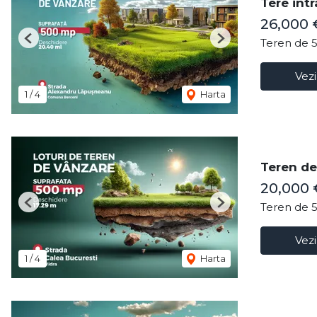
Tere intr
26,000 
Teren de 
Previous
Next
Vezi
1
/
4
Harta
Teren de 
20,000 
Teren de 
Previous
Next
Vezi
1
/
4
Harta