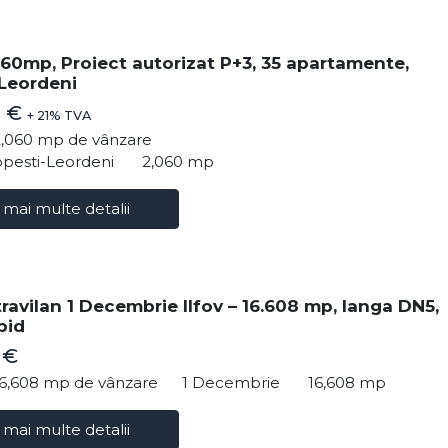
60mp, Proiect autorizat P+3, 35 apartamente,
Leordeni
0 €
+ 21% TVA
2,060 mp de vânzare
opesti-Leordeni
2,060 mp
 mai multe detalii
travilan 1 Decembrie Ilfov – 16.608 mp, langa DN5,
pid
 €
16,608 mp de vânzare
1 Decembrie
16,608 mp
 mai multe detalii