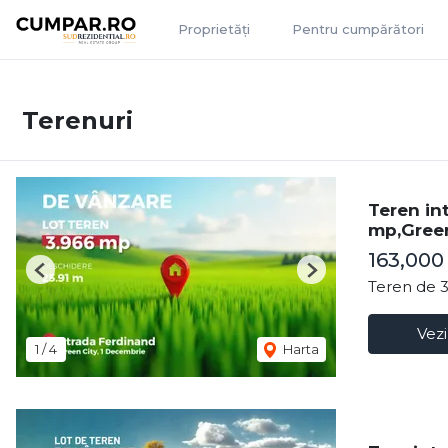
Proprietăți
Pentru cumpărători
Terenuri
Teren in
mp,Green
163,000
Previous
Next
Teren de 
Vezi
1
/
4
Harta