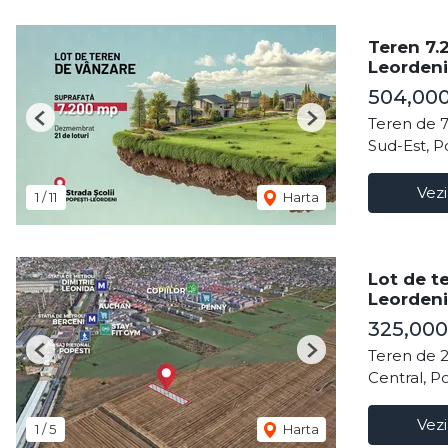
Teren 7.
Leordeni
504,00
Teren de 
Previous
Next
Sud-Est, P
Vezi
1
/
11
Harta
Lot de t
Leordeni
325,000
Teren de 
Previous
Next
Central, P
Vezi
1
/
5
Harta