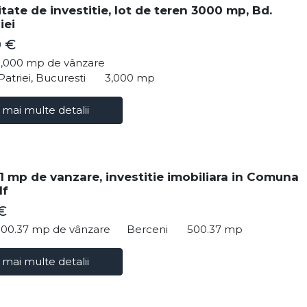
tate de investitie, lot de teren 3000 mp, Bd.
iei
0 €
3,000 mp de vânzare
Patriei, Bucuresti
3,000 mp
 mai multe detalii
1 mp de vanzare, investitie imobiliara in Comuna
If
€
500.37 mp de vânzare
Berceni
500.37 mp
 mai multe detalii