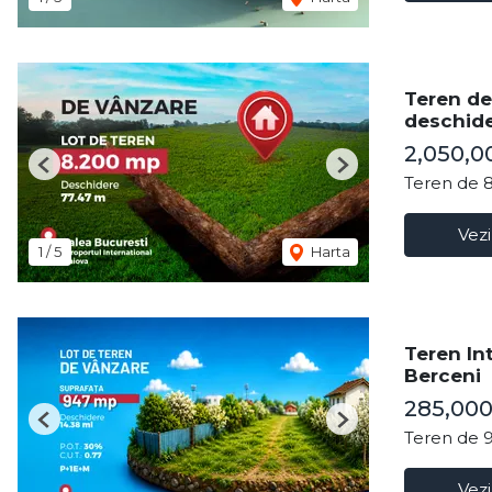
Teren de
deschide
2,050,0
Previous
Next
Teren de 
Vezi
1
/
5
Harta
Teren In
Berceni
285,000
Previous
Next
Teren de 
Vezi