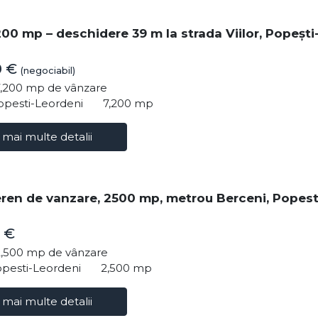
200 mp – deschidere 39 m la strada Viilor, Popești
0 €
(negociabil)
7,200 mp de vânzare
opesti-Leordeni
7,200 mp
 mai multe detalii
eren de vanzare, 2500 mp, metrou Berceni, Popest
 €
2,500 mp de vânzare
opesti-Leordeni
2,500 mp
 mai multe detalii