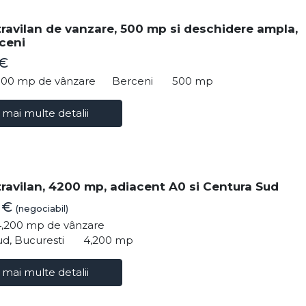
travilan de vanzare, 500 mp si deschidere ampla,
ceni
 €
500 mp de vânzare
Berceni
500 mp
 mai multe detalii
travilan, 4200 mp, adiacent A0 si Centura Sud
0 €
(negociabil)
4,200 mp de vânzare
d, Bucuresti
4,200 mp
 mai multe detalii