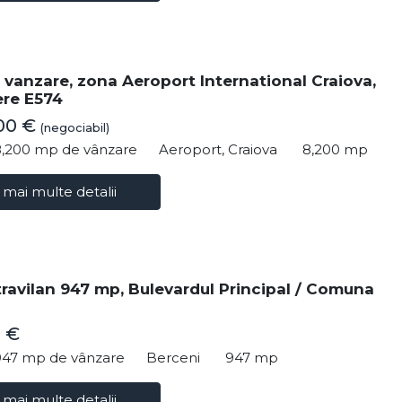
 vanzare, zona Aeroport International Craiova,
re E574
00 €
(negociabil)
8,200 mp de vânzare
Aeroport, Craiova
8,200 mp
 mai multe detalii
travilan 947 mp, Bulevardul Principal / Comuna
 €
947 mp de vânzare
Berceni
947 mp
 mai multe detalii