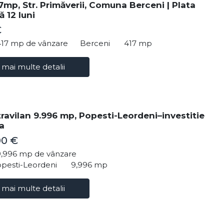
7mp, Str. Primăverii, Comuna Berceni | Plata
 12 luni
€
417 mp de vânzare
Berceni
417 mp
 mai multe detalii
travilan 9.996 mp, Popesti-Leordeni–investitie
ra
00 €
9,996 mp de vânzare
opesti-Leordeni
9,996 mp
 mai multe detalii