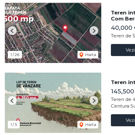
Teren in
Com Ber
40,000
Previous
Next
Teren de 
Vezi
1
/
26
Harta
Teren in
145,50
Teren de 
Previous
Next
Centura Su
Vezi
1
/
5
Harta