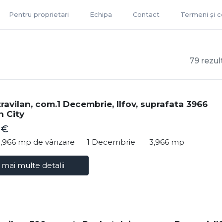
Pentru proprietari
Echipa
Contact
Termeni și co
79 rezul
travilan, com.1 Decembrie, Ilfov, suprafata 3966
 City
 €
3,966 mp de vânzare
1 Decembrie
3,966 mp
 mai multe detalii