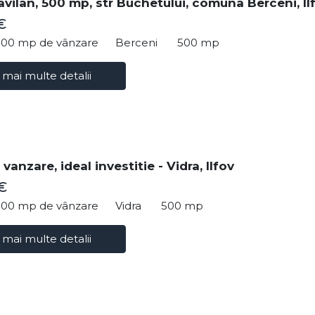
avilan, 500 mp, str Buchetului, comuna Berceni, Il
€
500 mp de vânzare
Berceni
500 mp
 mai multe detalii
vanzare, ideal investitie - Vidra, Ilfov
€
500 mp de vânzare
Vidra
500 mp
 mai multe detalii