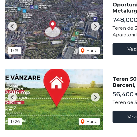
Oportuni
Metalurg
748,00
Teren de 
Previous
Next
Aparatorii 
Vezi
1
/
19
Harta
Teren 50
Berceni, 
56,400 
Previous
Next
Teren de 
Vezi
1
/
26
Harta