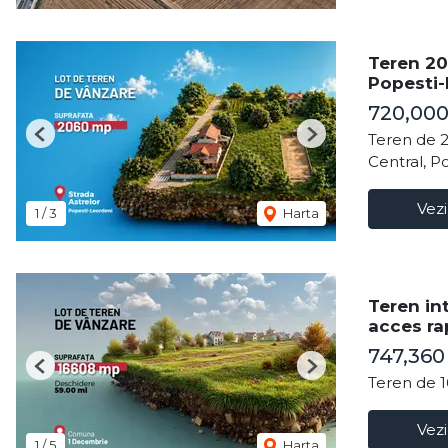
Teren 20
Popesti-
720,00
Teren de 
Previous
Next
Central, P
Vezi
1
/
3
Harta
Teren in
acces ra
747,360
Previous
Next
Teren de 
Vezi
1
/
5
Harta