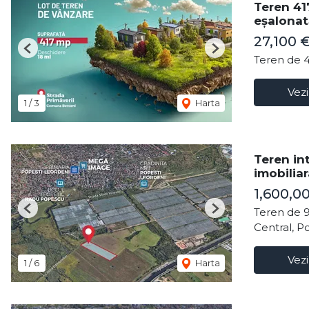
Teren 41
eșalonată
27,100 
Previous
Next
Teren de 
Vezi
1
/
3
Harta
Teren in
imobilia
1,600,0
Teren de 
Previous
Next
Central, P
Vezi
1
/
6
Harta