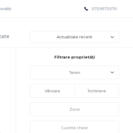
ndiții
0729572570
tate
Actualizate recent
Filtrare proprietăți
Teren
Vânzare
Închiriere