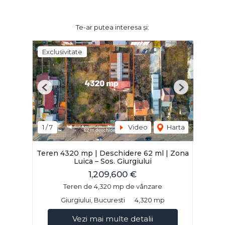
Te-ar putea interesa și:
Exclusivitate
Previous
Next
1
/
7
Video
Harta
Teren 4320 mp | Deschidere 62 ml | Zona
Luica – Sos. Giurgiului
1,209,600 €
Teren de 4,320 mp de vânzare
Giurgiului, Bucuresti
4,320 mp
Vezi mai multe detalii