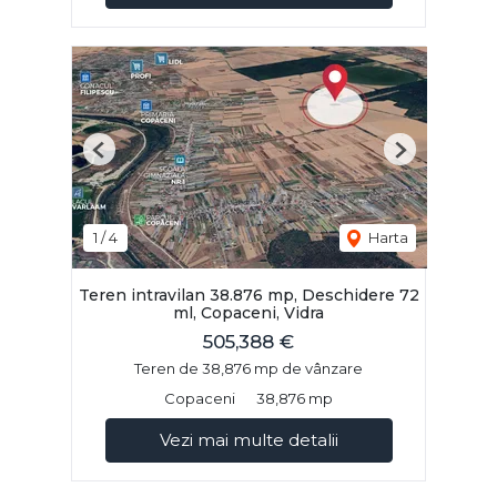
Previous
Next
1
/
4
Harta
Teren intravilan 38.876 mp, Deschidere 72
ml, Copaceni, Vidra
505,388 €
Teren de 38,876 mp de vânzare
Copaceni
38,876 mp
Vezi mai multe detalii