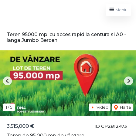
Meniu
Teren 95000 mp, cu acces rapid la centura si A0 -
langa Jumbo Berceni
Previous
Nex
1
/
5
Video
Harta
3,515,000 €
ID CP2812473
Teren de 95,000 mp de vânzare