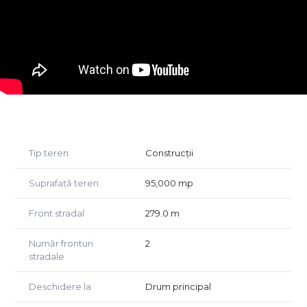
CUT: 1.5
Regim de inaltime: P+2
Oportunitate excelenta de investitie
Datorita pozitiei strategice si accesului rapid la principalele
rute de tranzit, acest teren ofera numeroase posibilitati de
dezvoltare si un potential ridicat de crestere a valorii.
Avantaje logistice si de pozitionare:
Acces rutier din DN4, la doar cateva minute de
Tip teren
Construcții
Autostrada A0 si linia de centura, facilitand transportul
rapid al marfurilor.
Suprafață teren
95,000 mp
Zona industriala in dezvoltare: Localizata intr-un areal cu
potential de valorificare ridicat, aceasta proprietate ofera
Front stradal
279.0 m
oportunitati excelente de extindere pentru numeroase
domenii de afaceri aflate in crestere.
Număr fronturi
2
Proximitate fata de infrastructura de transport majora:
stradale
Accesibilitate optima pentru operatiuni de productie si
distributie, lotul de teren este ideal pentru companiile ce
Deschidere la
Drum principal
doresc sa profite de traficul intens si de infrastructura
rutiera moderna.