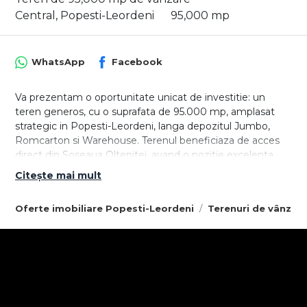
Central, Popesti-Leordeni
95,000 mp
WhatsApp
Facebook
Va prezentam o oportunitate unicat de investitie: un
teren generos, cu o suprafata de 95.000 mp, amplasat
strategic in Popesti-Leordeni, langa depozitul Jumbo,
Romcarton si Warehouse. Terenul beneficiaza de acces
direct din Soseaua Oltenitei, avand o pozitie excelenta
intr-o zona urbana aflata in plina expansiune.
Citește mai mult
Avantaje cheie ale proprietatii:
Oferte imobiliare Popesti-Leordeni
Terenuri de vânzar
Localizare premium: Acces facil la Centura Bucuresti si
Autostrada A0, conectand rapid zona la A1, A2 si A3;
Suprafata ampla: 95.000 mp, ideal pentru dezvoltari
rezidentiale, comerciale sau industriale;
Indicatori urbanistici avantajosi (conform PUG Popesti-
Leordeni, zona M):
POT: 50%