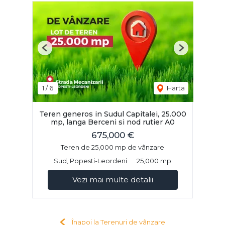
Previous
Next
1
/
6
Harta
Teren generos in Sudul Capitalei, 25.000
mp, langa Berceni si nod rutier A0
675,000 €
Teren de 25,000 mp de vânzare
Sud, Popesti-Leordeni
25,000 mp
Vezi mai multe detalii
Înapoi la Terenuri de vânzare