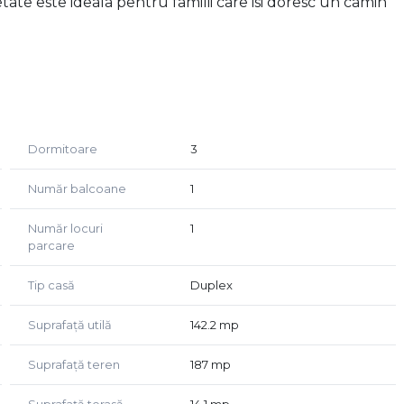
ate este ideala pentru familii care isi doresc un camin
Dormitoare
3
Număr balcoane
1
Număr locuri
1
ar, hol, vestibul si o terasa semi-acoperita.
parcare
comuna, hol si un balcon
Tip casă
Duplex
Suprafață utilă
142.2 mp
Suprafață teren
187 mp
0 cm