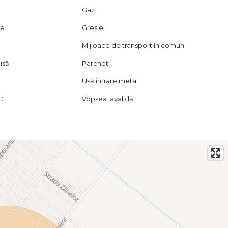
 (440 si 479) si Maxi-Taxi, sunt disponibile in
Gaz
ie
Gresie
Mijloace de transport în comun
isă
Parchet
Ușă intrare metal
VC
Vopsea lavabilă