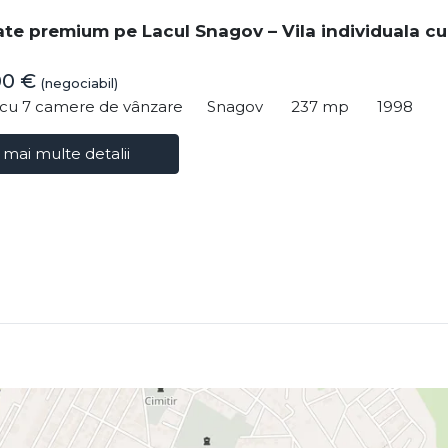
ate premium pe Lacul Snagov – Vila individuala cu
00 €
(negociabil)
ă cu 7 camere de vânzare
Snagov
237 mp
1998
 mai multe detalii