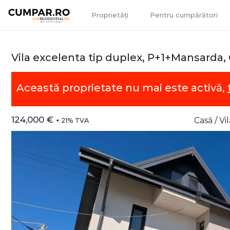
Proprietăți
Pentru cumpărători
Vila excelenta tip duplex, P+1+Mansarda
Această proprietate nu mai este activă,
124,000 €
Casă / V
+ 21% TVA