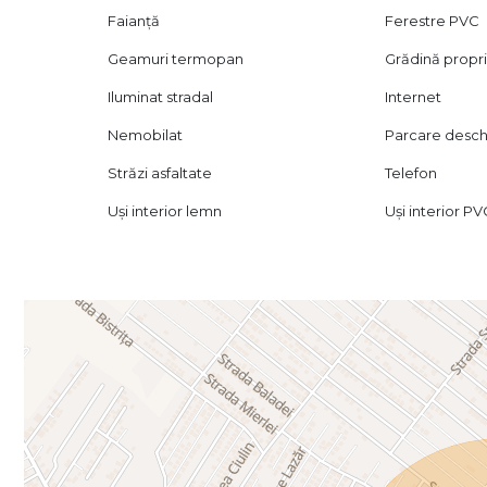
In plus, mijloacele de transport in comun, cum ar fi STB
Faianță
Ferestre PVC
proximitatea imobilului.
Geamuri termopan
Grădină propr
In pretul afisat nu este inclusa cota de TVA.
Iluminat stradal
Internet
Nemobilat
Parcare desch
Străzi asfaltate
Telefon
Uși interior lemn
Uși interior P