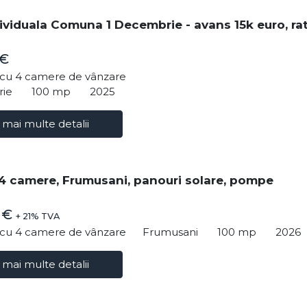
ividuala Comuna 1 Decembrie - avans 15k euro, ra
 €
ă cu 4 camere de vânzare
rie
100 mp
2025
 mai multe detalii
4 camere, Frumusani, panouri solare, pompe
0 €
+ 21% TVA
ă cu 4 camere de vânzare
Frumusani
100 mp
2026
 mai multe detalii