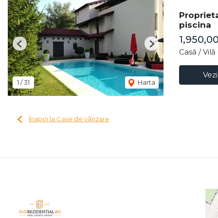
Propriet
piscina
1,950,0
Previous
Next
Casă / Vil
Vezi
1
/
31
Harta
Înapoi la Case de vânzare