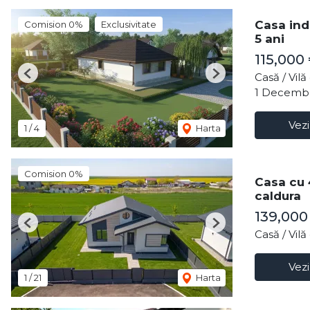
Casa ind
Comision 0%
Exclusivitate
5 ani
115,000
Casă / Vil
Previous
Next
1 Decemb
Vezi
1
/
4
Harta
Comision 0%
Casa cu 
caldura
139,00
Previous
Next
Casă / Vil
Vezi
1
/
21
Harta