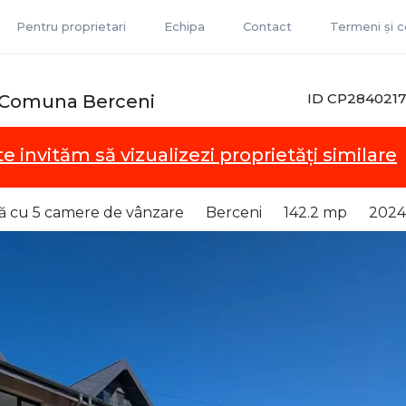
Pentru proprietari
Echipa
Contact
Termeni și co
ID CP2840217
, Comuna Berceni
te invităm să vizualizezi proprietăți similare
ilă cu 5 camere de vânzare
Berceni
142.2 mp
2024