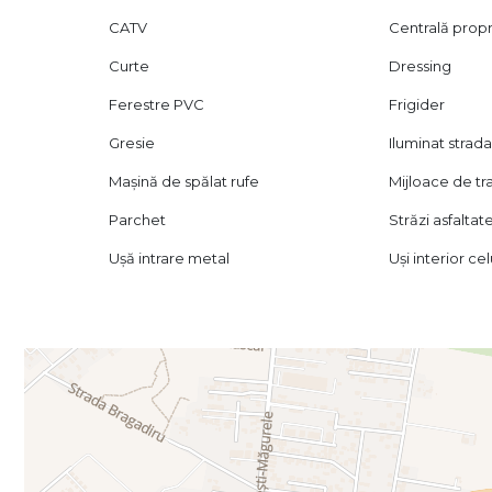
CATV
Centrală prop
Curte
Dressing
Ferestre PVC
Frigider
Gresie
Iluminat strada
Mașină de spălat rufe
Mijloace de t
Parchet
Străzi asfaltat
Ușă intrare metal
Uși interior ce