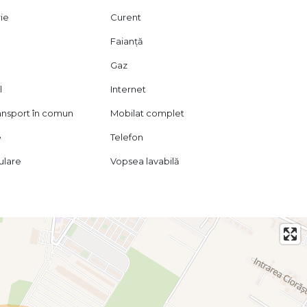
rie
Curent
Faianță
Gaz
l
Internet
ransport în comun
Mobilat complet
e
Telefon
lulare
Vopsea lavabilă