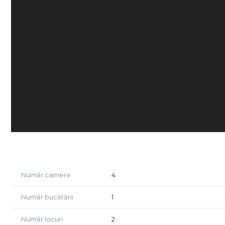
Număr camere
4
Număr bucătării
1
Număr locuri
2