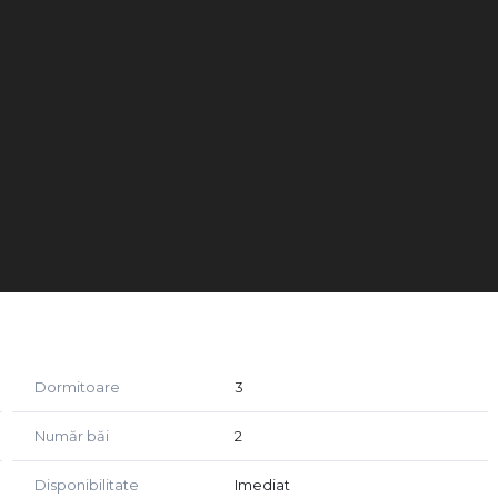
Dormitoare
3
Număr băi
2
Disponibilitate
Imediat