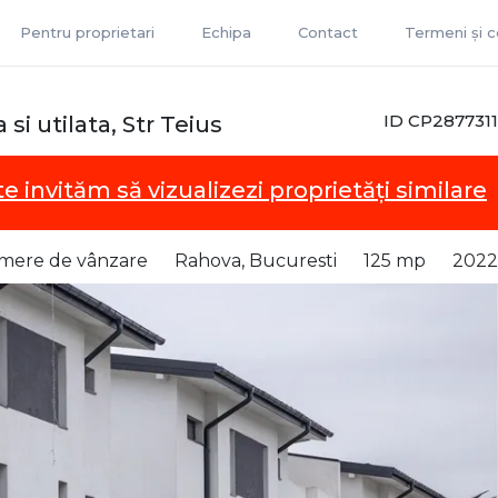
Pentru proprietari
Echipa
Contact
Termeni și co
ID CP2877311
i utilata, Str Teius
te invităm să vizualizezi proprietăți similare
camere de vânzare
Rahova, Bucuresti
125 mp
2022