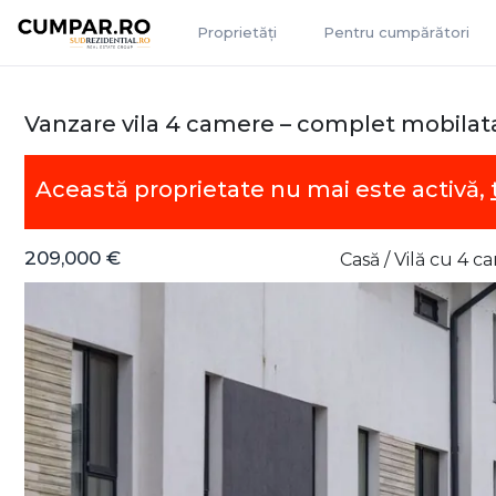
Proprietăți
Pentru cumpărători
Vanzare vila 4 camere – complet mobilata s
Această proprietate nu mai este activă,
209,000 €
Casă / Vilă cu 4 