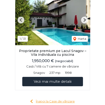
Previous
Next
1
/
31
Harta
Proprietate premium pe Lacul Snagov –
Vila individuala cu piscina
1,950,000 €
(negociabil)
Casă / Vilă cu 7 camere de vânzare
Snagov
237 mp
1998
Vezi mai multe detalii
Înapoi la Case de vânzare