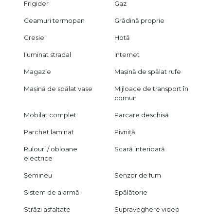
Frigider
Gaz
Geamuri termopan
Grădină proprie
Gresie
Hotă
Iluminat stradal
Internet
Magazie
Mașină de spălat rufe
Mașină de spălat vase
Mijloace de transport în
comun
Mobilat complet
Parcare deschisă
Parchet laminat
Pivniță
Rulouri / obloane
Scară interioară
electrice
Șemineu
Senzor de fum
Sistem de alarmă
Spălătorie
Străzi asfaltate
Supraveghere video