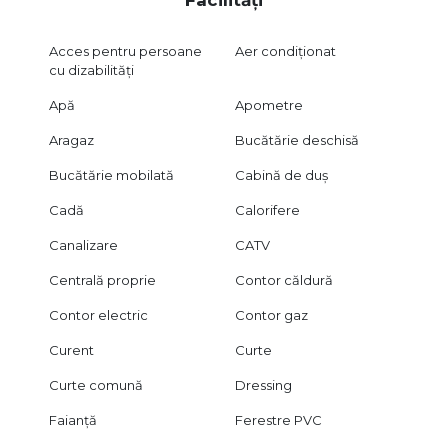
Acces pentru persoane
Aer condiționat
cu dizabilități
Apă
Apometre
Aragaz
Bucătărie deschisă
Bucătărie mobilată
Cabină de duș
Cadă
Calorifere
Canalizare
CATV
Centrală proprie
Contor căldură
Contor electric
Contor gaz
Curent
Curte
Curte comună
Dressing
Faianță
Ferestre PVC