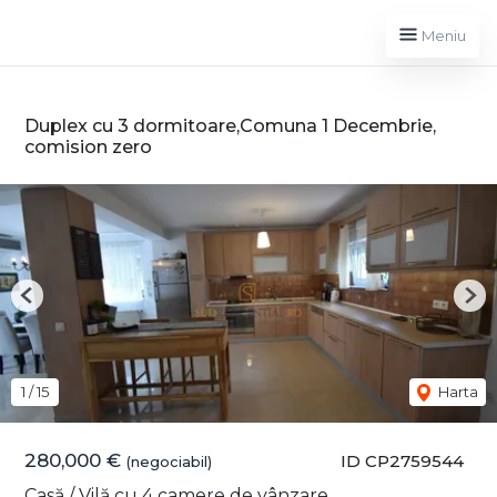
Meniu
Duplex cu 3 dormitoare,Comuna 1 Decembrie,
comision zero
Previous
Nex
1
/
15
Harta
280,000 €
ID CP2759544
(negociabil)
Casă / Vilă cu 4 camere de vânzare