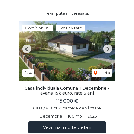
Te-ar putea interesa și:
Comision 0%
Exclusivitate
Previous
Next
1
/
4
Harta
Casa individuala Comuna 1 Decembrie -
avans 15k euro, rate 5 ani
115,000 €
Casă / Vilă cu 4 camere de vânzare
1 Decembrie
100 mp
2025
Vezi mai multe detalii