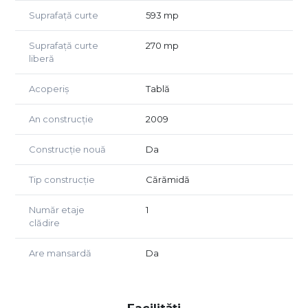
Suprafață curte
593 mp
Suprafață curte
270 mp
liberă
Acoperiș
Tablă
An construcție
2009
Construcție nouă
Da
Tip construcție
Cărămidă
Număr etaje
1
clădire
Are mansardă
Da
Facilități