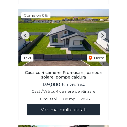
Comision 0%
Previous
Next
1
/
21
Harta
Casa cu 4 camere, Frumusani, panouri
solare, pompe caldura
139,000 €
+ 21% TVA
Casă / Vilă cu 4 camere de vânzare
Frumusani
100 mp
2026
Vezi mai multe detalii