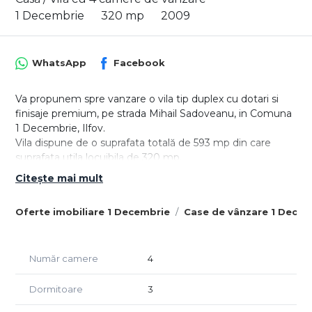
1 Decembrie
320 mp
2009
WhatsApp
Facebook
Va propunem spre vanzare o vila tip duplex cu dotari si
finisaje premium, pe strada Mihail Sadoveanu, in Comuna
1 Decembrie, Ilfov.
Vila dispune de o suprafata totală de 593 mp din care
suprafata utila locuibila de 320 mp,
Citește mai mult
Vila are un numar de 3 dormitoare, 2 bai, loc de luat masa,
living si o bucătărie la care se adauga o terasa si un Logie,
Oferte imobiliare 1 Decembrie
Case de vânzare 1 Decem
după cum urmează.
Parter: suprafata utila de 116 mp compus din: hol,
bucatarie tip open space, dinning, baie, camera tehnica,
debara, casa scarii, terasa.
Număr camere
4
Etaj: Suprafata utila de 97 mp compus din: 3 dormitoare,
baie, dressing, logie (14 mp), balcon, hol, casa scarii.
Dormitoare
3
Mansarda intabulata la stadiu de gri, avand placa de beton