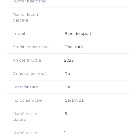
Număr balcoane
1
Pentru detalii suplimentare și programarea unei vizionări,
vă stăm la dispoziție!
Număr locuri
1
parcare
Imobil
Bloc de apart.
Stadiu construcție
Finalizată
An construcție
2023
Construcție nouă
Da
La revânzare
Da
Tip construcție
Cărămidă
Număr etaje
6
clădire
Număr etaje
1