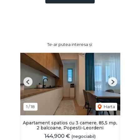
Te-ar putea interesa și:
Previous
Next
1
/
18
Harta
Apartament spatios cu 3 camere, 85,5 mp,
2 balcoane, Popesti-Leordeni
144,900 €
(negociabil)