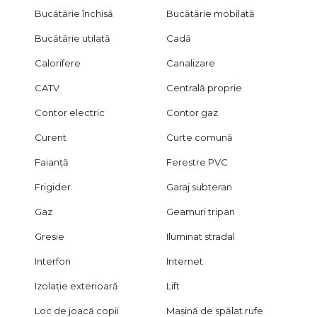
Bucătărie închisă
Bucătărie mobilată
Bucătărie utilată
Cadă
Calorifere
Canalizare
CATV
Centrală proprie
Contor electric
Contor gaz
Curent
Curte comună
Faianță
Ferestre PVC
Frigider
Garaj subteran
Gaz
Geamuri tripan
Gresie
Iluminat stradal
Interfon
Internet
Izolație exterioară
Lift
Loc de joacă copii
Mașină de spălat rufe