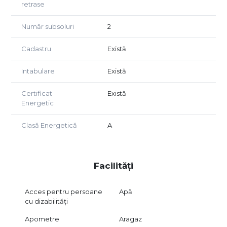
retrase
Număr subsoluri
2
Cadastru
Există
Intabulare
Există
Certificat
Există
Energetic
Clasă Energetică
A
Facilități
Acces pentru persoane
Apă
cu dizabilități
Apometre
Aragaz