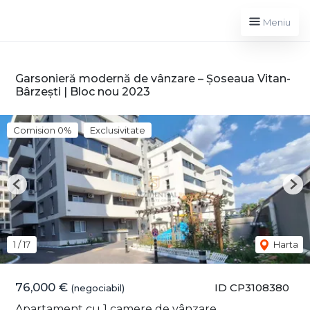
Meniu
Garsonieră modernă de vânzare – Șoseaua Vitan-
Bârzești | Bloc nou 2023
Comision 0%
Exclusivitate
Previous
Nex
1
/
17
Harta
76,000 €
ID CP3108380
(negociabil)
Apartament cu 1 camere de vânzare