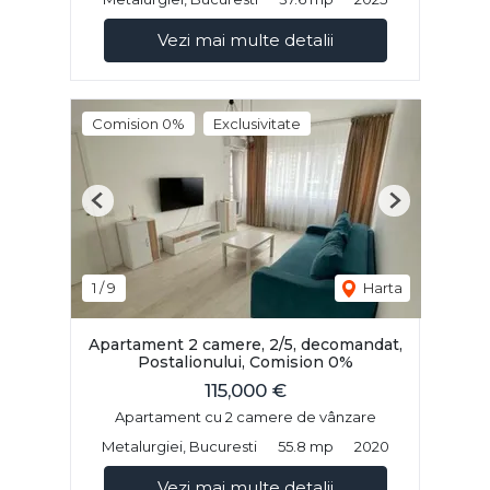
Vezi mai multe detalii
Comision 0%
Exclusivitate
Previous
Next
1
/
9
Harta
Apartament 2 camere, 2/5, decomandat,
Postalionului, Comision 0%
115,000 €
Apartament cu 2 camere de vânzare
Metalurgiei, Bucuresti
55.8 mp
2020
Vezi mai multe detalii