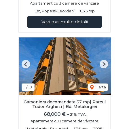
Apartament cu 3 camere de vânzare
Est, Popesti-Leordeni
85.5 mp
Vezi mai multe detalii
Previous
Next
1
/
10
Harta
Garsoniera decomandata 37 mp| Parcul
Tudor Arghezi | Bd. Metalurgiei
68,000 €
+ 21% TVA
Apartament cu 1 camere de vânzare
Metalurgiei, Bucuresti
37.6 mp
2025