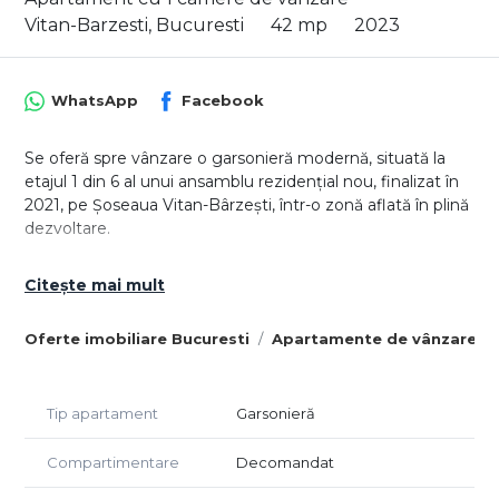
Vitan-Barzesti, Bucuresti
42 mp
2023
WhatsApp
Facebook
Se oferă spre vânzare o garsonieră modernă, situată la
etajul 1 din 6 al unui ansamblu rezidențial nou, finalizat în
2021, pe Șoseaua Vitan-Bârzești, într-o zonă aflată în plină
dezvoltare.
Locuința are o suprafață utilă de 30.7 mp, completată de
Citește mai mult
un balcon generos de 11.3 mp, ideal pentru relaxare sau
amenajarea unui spațiu exterior confortabil.
Oferte imobiliare Bucuresti
Apartamente de vânzare Bu
Garsoniera se vinde complet mobilată și utilată, exact ca
în imagini, fiind pregătită pentru mutare imediată sau
pentru investiție. Beneficiază de:
Tip apartament
Garsonieră
- centrală termică proprie;
Compartimentare
Decomandat
- compartimentare eficientă;
- finisaje moderne;