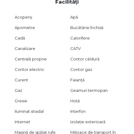
Facilități
Acoperiș
Apă
Apometre
Bucătărie închisă
Cadă
Calorifere
Canalizare
CATV
Centrală proprie
Contor căldură
Contor electric
Contor gaz
Curent
Faianță
Gaz
Geamuri termopan
Gresie
Hotă
Iluminat stradal
Interfon
Internet
Izolație exterioară
Mașină de spălat rufe
Mijloace de transport în