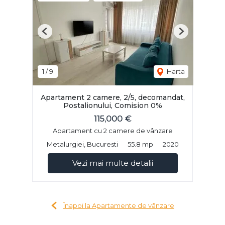
Previous
Next
1
/
9
Harta
Apartament 2 camere, 2/5, decomandat,
Postalionului, Comision 0%
115,000 €
Apartament cu 2 camere de vânzare
Metalurgiei, Bucuresti
55.8 mp
2020
Vezi mai multe detalii
Înapoi la Apartamente de vânzare