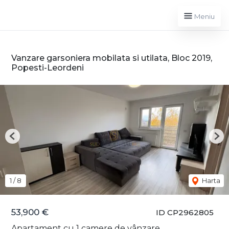
Meniu
Vanzare garsoniera mobilata si utilata, Bloc 2019,
Popesti-Leordeni
Previous
Nex
1
/
8
Harta
53,900 €
ID CP2962805
Apartament cu 1 camere de vânzare