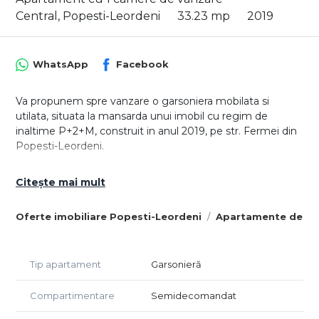
Central, Popesti-Leordeni
33.23 mp
2019
WhatsApp
Facebook
Va propunem spre vanzare o garsoniera mobilata si
utilata, situata la mansarda unui imobil cu regim de
inaltime P+2+M, construit in anul 2019, pe str. Fermei din
Popesti-Leordeni.
Locuinta este ideala atat pentru locuit, cat si pentru
Citește mai mult
investitie, existand posibilitatea preluarii chiriasului actual.
Garsoniera beneficiaza de acces rapid catre mijloace de
Oferte imobiliare Popesti-Leordeni
Apartamente de vâ
transport, magazine, farmacii si centre comerciale, fiind
amplasata intr-o zona in continua dezvoltare din sudul
Capitalei.
Tip apartament
Garsonieră
Suprafata totala: 33.23 mp, compartimentata astfel:
Compartimentare
Semidecomandat
- Living: 18.28 mp
- Bucatarie: 8.11 mp