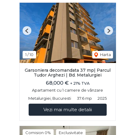
Previous
Next
1
/
10
Harta
Garsoniera decomandata 37 mp| Parcul
Tudor Arghezi | Bd. Metalurgiei
68,000 €
+ 21% TVA
Apartament cu 1 camere de vânzare
Metalurgiei, Bucuresti
37.6 mp
2025
Vezi mai multe detalii
Comision 0%
Exclusivitate