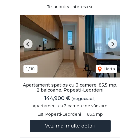
Te-ar putea interesa și:
Previous
Next
1
/
18
Harta
Apartament spatios cu 3 camere, 85,5 mp,
2 balcoane, Popesti-Leordeni
144,900 €
(negociabil)
Apartament cu 3 camere de vânzare
Est, Popesti-Leordeni
85.5 mp
Vezi mai multe detalii