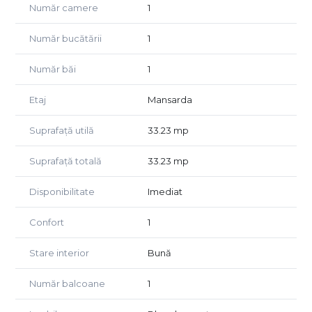
Număr camere
1
- Baie: 3.92 mp
- Balcon: 2.92 mp
Număr bucătării
1
Avantaje:
- Bloc construit in 2019
Număr băi
1
- Complet mobilata si utilata
- Posibilitate preluare chirias
Etaj
Mansarda
- Ideala pentru investitie
- Zona cu acces rapid catre facilitati
Suprafață utilă
33.23 mp
Pret: 53.900 Euro (negociabil)
Suprafață totală
33.23 mp
Se accepta orice tip de credit bancar.
Disponibilitate
Imediat
Confort
1
Stare interior
Bună
Număr balcoane
1