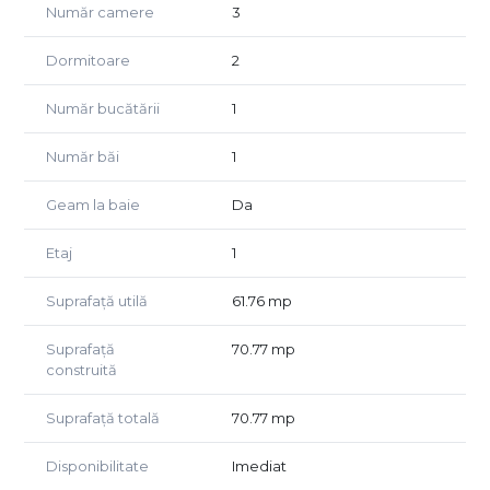
Număr camere
3
Unul dintre avantajele importante ale proprietatii este
Dormitoare
2
pozitionarea la etajul 1, care ofera acces usor, dar si un bun
confort termic, fiind protejat de apartamentele
invecinate. Zona este apreciata pentru atmosfera calma,
Număr bucătării
1
aleile interioare cu multa verdeata si accesul rapid catre
facilitatile de zi cu zi.
Număr băi
1
In apropiere se regasesc statii STB cu legaturi rapide catre
Geam la baie
Da
Piata Unirii si alte zone importante ale orasului, precum si
numeroase puncte comerciale, inclusiv Kaufland Salaj si
Etaj
1
magazine de proximitate. De asemenea, zona ofera
acces facil catre gradinite, scoli, locuri de joaca si alte
Suprafață utilă
61.76 mp
servicii necesare unei familii.
Suprafață
70.77 mp
Este o proprietate bine pozitionata, cu compartimentare
construită
eficienta, potrivita pentru cei care cauta un apartament
practic, intr-o zona urbana bine conectata.
Suprafață totală
70.77 mp
Disponibilitate
Imediat