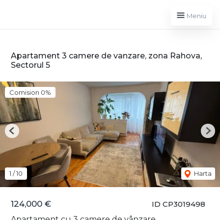
Meniu
Apartament 3 camere de vanzare, zona Rahova,
Sectorul 5
Comision 0%
Previous
Nex
1
/
10
Harta
124,000 €
ID CP3019498
Apartament cu 3 camere de vânzare