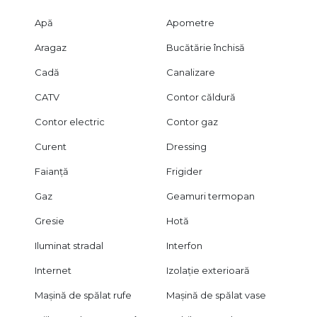
Apă
Apometre
Aragaz
Bucătărie închisă
Cadă
Canalizare
CATV
Contor căldură
Contor electric
Contor gaz
Curent
Dressing
Faianță
Frigider
Gaz
Geamuri termopan
Gresie
Hotă
Iluminat stradal
Interfon
Internet
Izolație exterioară
Mașină de spălat rufe
Mașină de spălat vase