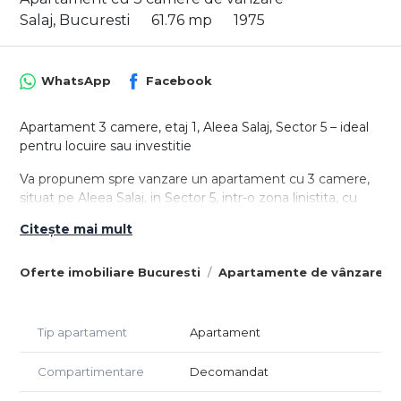
Salaj, Bucuresti
61.76 mp
1975
WhatsApp
Facebook
Apartament 3 camere, etaj 1, Aleea Salaj, Sector 5 – ideal
pentru locuire sau investitie
Va propunem spre vanzare un apartament cu 3 camere,
situat pe Aleea Salaj, in Sector 5, intr-o zona linistita, cu
acces facil catre punctele de interes din sudul Capitalei si
Citește mai mult
catre zona centrala a orasului. Proprietatea este
amplasata la etajul 1 din 10, un avantaj important pentru
Oferte imobiliare Bucuresti
Apartamente de vânzare Bu
cei care isi doresc acces rapid si confort in utilizarea zilnica.
Apartamentul beneficiaza de o compartimentare
practica, specifica imobilelor bine gandite din aceasta
Tip apartament
Apartament
zona, fiind potrivit atat pentru o familie, cat si pentru
investitie. Locuinta dispune de living generos, doua
Compartimentare
Decomandat
dormitoare luminoase, bucatarie separata, baie si spatii
utile de depozitare, precum debara sau camara.