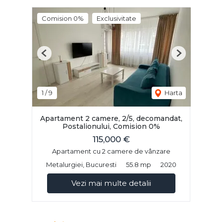
Comision 0%
Exclusivitate
Previous
Next
1
/
9
Harta
Apartament 2 camere, 2/5, decomandat,
Postalionului, Comision 0%
115,000 €
Apartament cu 2 camere de vânzare
Metalurgiei, Bucuresti
55.8 mp
2020
Vezi mai multe detalii