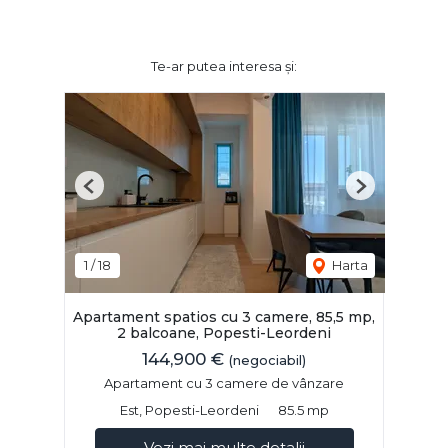
Te-ar putea interesa și:
Previous
Next
1
/
18
Harta
Apartament spatios cu 3 camere, 85,5 mp,
2 balcoane, Popesti-Leordeni
144,900 €
(negociabil)
Apartament cu 3 camere de vânzare
Est, Popesti-Leordeni
85.5 mp
Vezi mai multe detalii