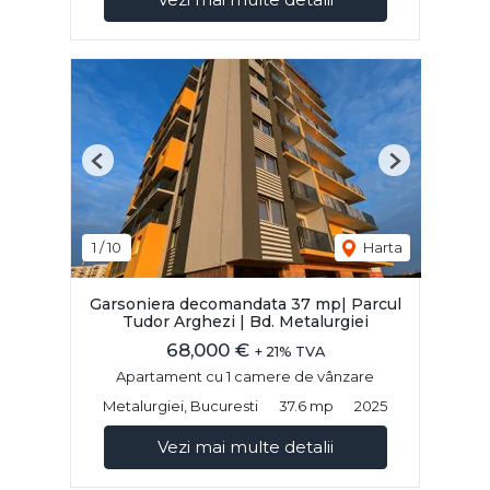
Previous
Next
1
/
10
Harta
Garsoniera decomandata 37 mp| Parcul
Tudor Arghezi | Bd. Metalurgiei
68,000 €
+ 21% TVA
Apartament cu 1 camere de vânzare
Metalurgiei, Bucuresti
37.6 mp
2025
Vezi mai multe detalii