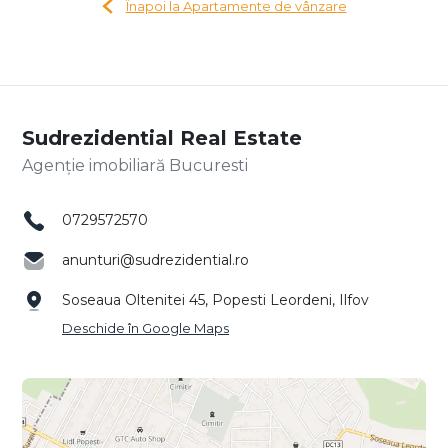
Înapoi la Apartamente de vânzare
Sudrezidential Real Estate
Agenție imobiliară Bucuresti
0729572570
anunturi@sudrezidential.ro
Soseaua Oltenitei 45, Popesti Leordeni, Ilfov
Deschide în Google Maps