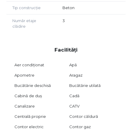
Tip construcție
Beton
Număr etaje
3
clădire
Facilități
Aer condiționat
Apă
Apometre
Aragaz
Bucătărie deschisă
Bucătărie utilată
Cabină de duș
Cadă
Canalizare
CATV
Centrală proprie
Contor căldură
Contor electric
Contor gaz