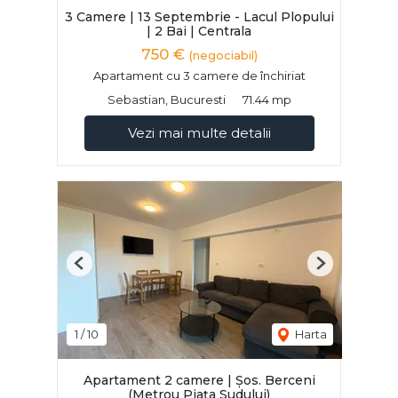
3 Camere | 13 Septembrie - Lacul Plopului
| 2 Bai | Centrala
750 €
(negociabil)
Apartament cu 3 camere de închiriat
Sebastian, Bucuresti
71.44 mp
Vezi mai multe detalii
Previous
Next
1
/
10
Harta
Apartament 2 camere | Șos. Berceni
(Metrou Piața Sudului)