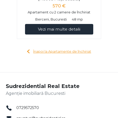
570 €
Apartament cu 2 camere de închiriat
Berceni, Bucuresti
48 mp
Vezi mai multe detalii
Înapoi la Apartamente de închiriat
Sudrezidential Real Estate
Agenție imobiliară Bucuresti
0729572570