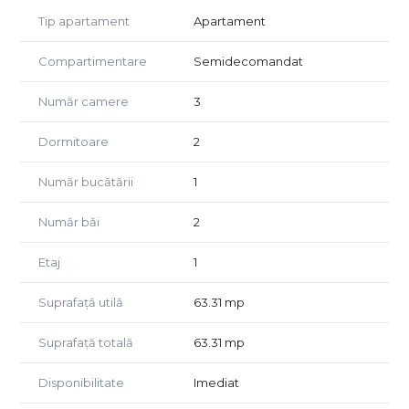
compartimentat.
Tip apartament
Apartament
Apartamentul este compus din două dormitoare, două
Compartimentare
Semidecomandat
băi și o zonă de zi luminoasă, cu living și bucătărie open-
space, concepută pentru a oferi funcționalitate și confort.
Număr camere
3
Proprietatea se închiriază complet mobilată și utilată, fiind
pregătită pentru mutare imediată. Finisajele au fost atent
Dormitoare
2
alese, iar amenajarea interioară oferă un ambient modern
și plăcut.
Număr bucătării
1
Printre avantajele locuinței se numără încălzirea în
pardoseală, aerul condiționat, contorizarea individuală
Număr băi
2
pentru utilități și locul de parcare inclus în prețul chiriei.
Toate acestea contribuie la un nivel ridicat de confort și la
Etaj
1
costuri eficiente de întreținere pe tot parcursul anului.
Suprafață utilă
63.31 mp
Zona beneficiază de acces facil către București și către
principalele puncte de interes din Popești-Leordeni,
Suprafață totală
63.31 mp
având în apropiere magazine, supermarketuri, unități de
învățământ, farmacii, restaurante și mijloace de transport
Disponibilitate
Imediat
în comun.