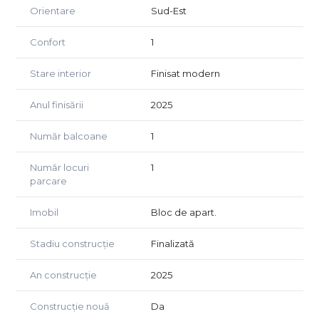
Prețul de închiriere este de 600 Euro/lună, iar condițiile de
Orientare
Sud-Est
închiriere sunt 1 lună avans + 1 lună garanție.
Confort
1
Proprietatea este disponibilă imediat pentru vizionare și
închiriere.
Stare interior
Finisat modern
Anul finisării
2025
Număr balcoane
1
Număr locuri
1
parcare
Imobil
Bloc de apart.
Stadiu construcție
Finalizată
An construcție
2025
Construcție nouă
Da