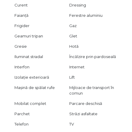
Curent
Dressing
Faianță
Ferestre aluminiu
Frigider
Gaz
Geamuri tripan
Glet
Gresie
Hotă
Iluminat stradal
Încălzire prin pardoseală
Interfon
Internet
Izolație exterioară
Lift
Mașină de spălat rufe
Mijloace de transport în
comun
Mobilat complet
Parcare deschisă
Parchet
Străzi asfaltate
Telefon
TV