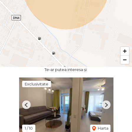
Te-ar putea interesa și:
Exclusivitate
Previous
Next
1
/
10
Harta