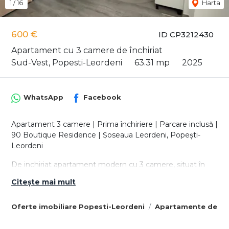
1
/
16
Harta
600 €
ID CP3212430
Apartament cu 3 camere de închiriat
Sud-Vest, Popesti-Leordeni
63.31 mp
2025
WhatsApp
Facebook
Apartament 3 camere | Prima închiriere | Parcare inclusă |
90 Boutique Residence | Șoseaua Leordeni, Popești-
Leordeni
De inchiriat apartament modern cu 3 camere, situat în
cadrul ansamblului rezidențial 90 Boutique Residence, pe
Citește mai mult
Șoseaua Leordeni, în Popești-Leordeni. Locuința este
amplasată la etajul 1 al unui imobil cu regim redus de
Oferte imobiliare Popesti-Leordeni
Apartamente de înc
înălțime (P+3), construit în anul 2025, oferind un mediu
liniștit și confortabil, ideal pentru o familie sau pentru
persoane care își doresc un spațiu generos și bine