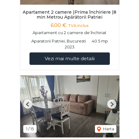
Apartament 2 camere |Prima închiriere |8
min Metrou Apărătorii Patriei
600 €
TVA inclus
Apartament cu 2 camere de închiriat
Aparatorii Patriei, Bucuresti
40.5 mp
2023
Vezi mai multe detalii
Previous
Next
1
/
15
Harta