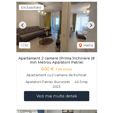
Exclusivitate
Previous
Next
1
/
10
Harta
Apartament 2 camere |Prima închiriere |8
min Metrou Apărătorii Patriei
600 €
TVA inclus
Apartament cu 2 camere de închiriat
Aparatorii Patriei, Bucuresti
40.5 mp
2023
Vezi mai multe detalii