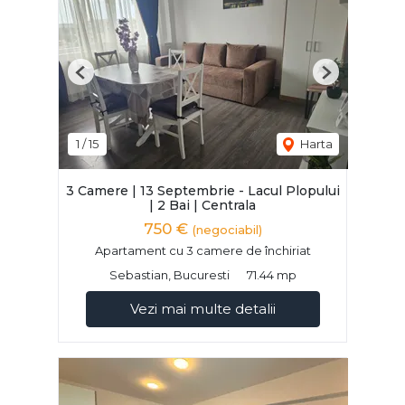
Previous
Next
1
/
15
Harta
3 Camere | 13 Septembrie - Lacul Plopului
| 2 Bai | Centrala
750 €
(negociabil)
Apartament cu 3 camere de închiriat
Sebastian, Bucuresti
71.44 mp
Vezi mai multe detalii