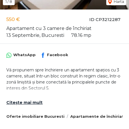
1
/
8
Harta
550 €
ID CP3212287
Apartament cu 3 camere de închiriat
13 Septembrie, Bucuresti
78.16 mp
WhatsApp
Facebook
Vă propunem spre închiriere un apartament spațios cu 3
camere, situat într-un bloc construit în regim clasic, într-o
zonă liniștită și bine conectată la principalele puncte de
interes din Sectorul 5.
Locuința are o suprafață utilă de 73,48 mp (78,16 mp total
Citește mai mult
cu balcon și logie), fiind compartimentată eficient și
oferind un spațiu confortabil pentru o familie sau un cuplu.
Oferte imobiliare Bucuresti
Apartamente de închiriat B
Compartimentare:
- Living generos