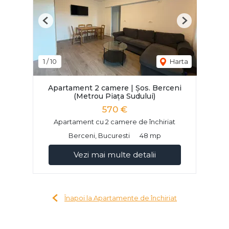
Previous
Next
1
/
10
Harta
Apartament 2 camere | Șos. Berceni
(Metrou Piața Sudului)
570 €
Apartament cu 2 camere de închiriat
Berceni, Bucuresti
48 mp
Vezi mai multe detalii
Înapoi la Apartamente de închiriat