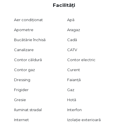
Facilități
Aer condiționat
Apă
Apometre
Aragaz
Bucătărie închisă
Cadă
Canalizare
CATV
Contor căldură
Contor electric
Contor gaz
Curent
Dressing
Faianță
Frigider
Gaz
Gresie
Hotă
Iluminat stradal
Interfon
Internet
Izolație exterioară