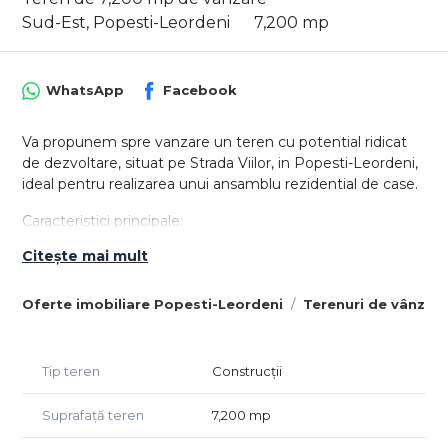
Sud-Est, Popesti-Leordeni
7,200 mp
WhatsApp
Facebook
Va propunem spre vanzare un teren cu potential ridicat
de dezvoltare, situat pe Strada Viilor, in Popesti-Leordeni,
ideal pentru realizarea unui ansamblu rezidential de case.
Caracteristici principale:
Suprafata totala: 7.200 mp
Citește mai mult
Deschidere: 39 m la strada Viilor
Configuratie: 21 loturi individuale, cu suprafete intre 297–
Oferte imobiliare Popesti-Leordeni
Terenuri de vânzar
363 mp
Acces: Drum de servitute de 5 m pentru fiecare lot
Pret: 70 €/mp (se vinde doar in integralitate)
Tip teren
Construcții
Reglementari urbanistice (conform PUG Popesti-
Suprafață teren
7,200 mp
Leordeni):
- Zona L1 – Locuinte mixte