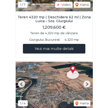
1
/
7
Video
Harta
Teren 4320 mp | Deschidere 62 ml | Zona
Luica – Sos. Giurgiului
1,209,600 €
Teren de 4,320 mp de vânzare
Giurgiului, Bucuresti
4,320 mp
Vezi mai multe detalii
Previous
Next
1
/
4
Harta