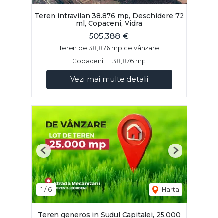
Teren intravilan 38.876 mp, Deschidere 72
ml, Copaceni, Vidra
505,388 €
Teren de 38,876 mp de vânzare
Copaceni
38,876 mp
Vezi mai multe detalii
Previous
Next
1
/
6
Harta
Teren generos in Sudul Capitalei, 25.000