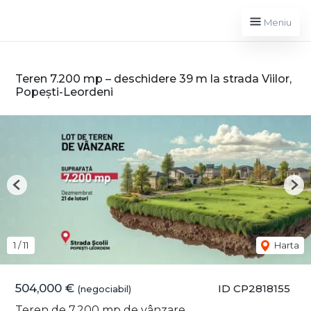
Meniu
Teren 7.200 mp – deschidere 39 m la strada Viilor,
Popești-Leordeni
Previous
Nex
1
/
11
Harta
504,000 €
ID CP2818155
(negociabil)
Teren de 7,200 mp de vânzare