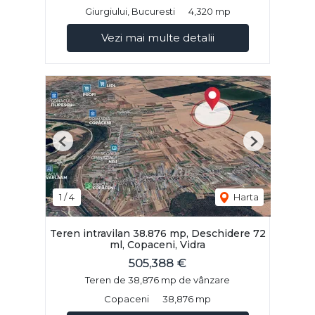
Giurgiului, Bucuresti
4,320 mp
Vezi mai multe detalii
Previous
Next
1
/
4
Harta
Teren intravilan 38.876 mp, Deschidere 72
ml, Copaceni, Vidra
505,388 €
Teren de 38,876 mp de vânzare
Copaceni
38,876 mp