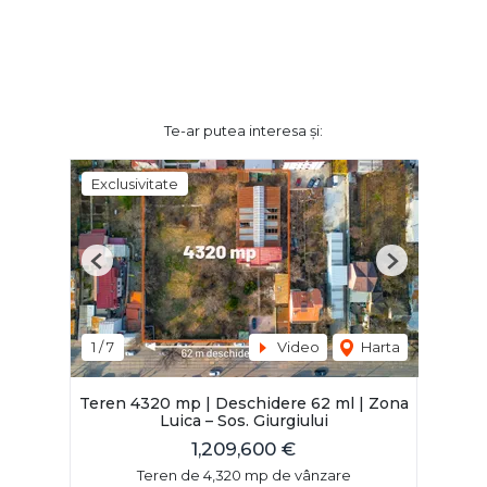
Te-ar putea interesa și:
Exclusivitate
Previous
Next
1
/
7
Video
Harta
Teren 4320 mp | Deschidere 62 ml | Zona
Luica – Sos. Giurgiului
1,209,600 €
Teren de 4,320 mp de vânzare