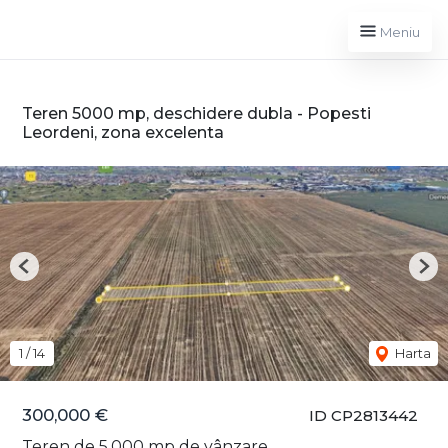
Meniu
Teren 5000 mp, deschidere dubla - Popesti
Leordeni, zona excelenta
Previous
Nex
1
/
14
Harta
300,000 €
ID CP2813442
Teren de 5,000 mp de vânzare