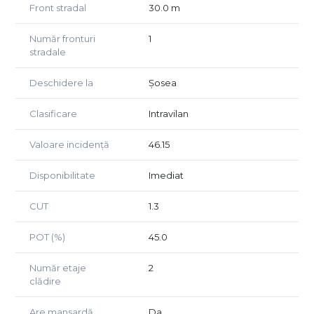
construita
Front stradal
30.0 m
Absenta cablurilor de inalta tensiune in apropiere confera
Număr fronturi
1
terenului un mediu sigur si ideal pentru orice tip de
stradale
proiect. De asemenea, suprafata sa ofera numeroase
optiuni pentru proiectare si constructie, oferind viitorilor
Deschidere la
Șosea
proprietari o varietate bogata de alegeri.
In zona exista deja un numar de firme cu activitati de
Clasificare
Intravilan
productie si depozitare, precum Duraziv, Viscofil S.A,
Panciu si Ford Roadhill Automotive Berceni, ceea ce
Valoare incidență
46.15
demonstreaza potentialul zonei pentru investiti
industriale sau rezidentiale.
Disponibilitate
Imediat
CUT
1.3
POT (%)
45.0
Număr etaje
2
clădire
Are mansardă
Da