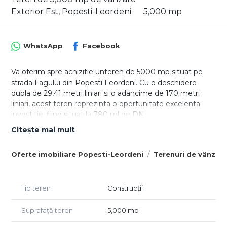
Exterior Est, Popesti-Leordeni
5,000 mp
WhatsApp
Facebook
Va oferim spre achizitie unteren de 5000 mp situat pe
strada Fagului din Popesti Leordeni. Cu o deschidere
dubla de 29,41 metri liniari si o adancime de 170 metri
liniari, acest teren reprezinta o oportunitate excelenta
investitie, fiind situat la 780 ml de DN.
Citește mai mult
Terenul este prins in noul PUG al Orasului Popesti-
Leordeni urmand a fi transformat in intravilan construibil,
Oferte imobiliare Popesti-Leordeni
Terenuri de vânzar
categoria L1, pretabil pentru case cu regim de inaltime
P+2E,in acest moment fiind clasificat ca extravilan.
- POT max = 45%
- CUT max P+1E = 0,9
Tip teren
Construcții
- CUT max P+2E = 1,3
- Rh max = P+2E, se adimite un nivel mansardat inscris in
Suprafață teren
5,000 mp
volumul acoperisului, in suprafata de maxim 60% din aria