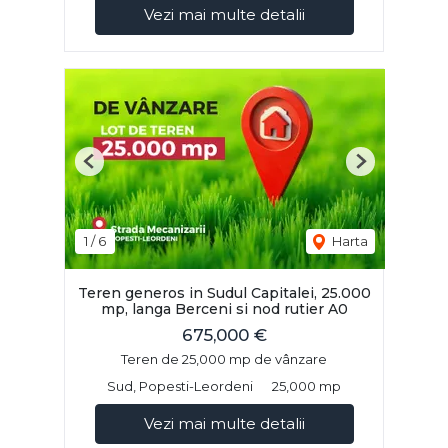
Vezi mai multe detalii
Previous
Next
1
/
6
Harta
Teren generos in Sudul Capitalei, 25.000
mp, langa Berceni si nod rutier A0
675,000 €
Teren de 25,000 mp de vânzare
Sud, Popesti-Leordeni
25,000 mp
Vezi mai multe detalii