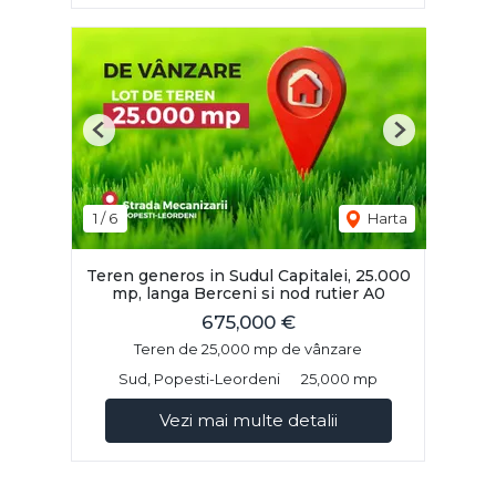
Previous
Next
1
/
6
Harta
Teren generos in Sudul Capitalei, 25.000
mp, langa Berceni si nod rutier A0
675,000 €
Teren de 25,000 mp de vânzare
Sud, Popesti-Leordeni
25,000 mp
Vezi mai multe detalii