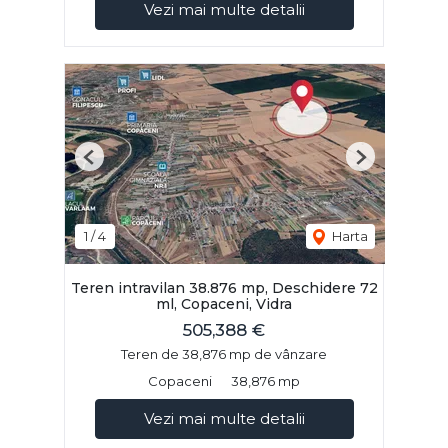
Vezi mai multe detalii
Previous
Next
1
/
4
Harta
Teren intravilan 38.876 mp, Deschidere 72
ml, Copaceni, Vidra
505,388 €
Teren de 38,876 mp de vânzare
Copaceni
38,876 mp
Vezi mai multe detalii