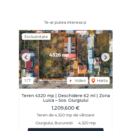
Te-ar putea interesa și:
Exclusivitate
Previous
Next
1
/
7
Video
Harta
Teren 4320 mp | Deschidere 62 ml | Zona
Luica – Sos. Giurgiului
1,209,600 €
Teren de 4,320 mp de vânzare
Giurgiului, Bucuresti
4,320 mp