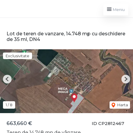
Meniu
Lot de teren de vanzare, 14.748 mp cu deschidere
de 35 ml, DN4
Exclusivitate
Previous
Nex
1
/
8
Harta
663,660 €
ID CP2812467
Teren de 14,748 mp de vânzare