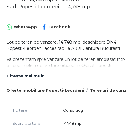
Sud, Popesti-Leordeni
14,748 mp
WhatsApp
Facebook
Lot de teren de vanzare, 14.748 mp, deschidere DN4,
Popesti-Leordeni, acces facil la A0 si Centura Bucuresti
Va prezentam spre vanzare un lot de teren amplasat intr-
o zona in plina dezvoltare urbana, in Orasul Popesti-
Leordeni, vis-a-vis de cartierul rezidential Alegria.
Citește mai mult
Cu o suprafata de 14.748 mp, terenul beneficiaza de o
pozitie excelenta si are o deschidere de 35 metri la DN4.
Oferte imobiliare Popesti-Leordeni
Terenuri de vânzar
Avantaje cheie ale proprietatii:
Tip teren
Construcții
Localizare de exceptie: Acces direct la Centura Bucuresti
si la Autostrada A0, care faciliteaza conexiuni rapide catre
Suprafață teren
14,748 mp
autostrazile A1, A2 si A3.
Suprafata generoasa: 14.748 mp, ideala pentru dezvoltari