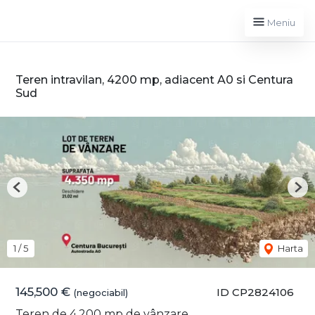
Meniu
Teren intravilan, 4200 mp, adiacent A0 si Centura
Sud
Previous
Nex
1
/
5
Harta
145,500 €
ID CP2824106
(negociabil)
Teren de 4,200 mp de vânzare