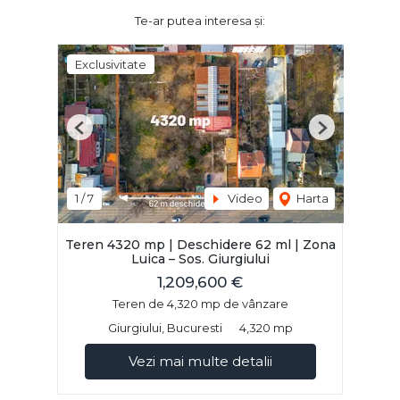
Te-ar putea interesa și:
Exclusivitate
Previous
Next
1
/
7
Video
Harta
Teren 4320 mp | Deschidere 62 ml | Zona
Luica – Sos. Giurgiului
1,209,600 €
Teren de 4,320 mp de vânzare
Giurgiului, Bucuresti
4,320 mp
Vezi mai multe detalii