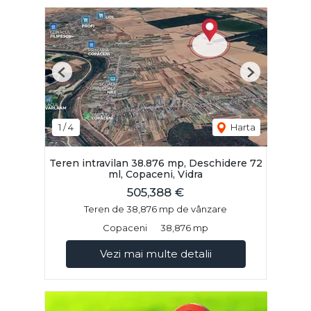
Previous
Next
1
/
4
Harta
Teren intravilan 38.876 mp, Deschidere 72
ml, Copaceni, Vidra
505,388 €
Teren de 38,876 mp de vânzare
Copaceni
38,876 mp
Vezi mai multe detalii