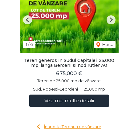
Previous
Next
1
/
6
Harta
Teren generos in Sudul Capitalei, 25.000
mp, langa Berceni si nod rutier A0
675,000 €
Teren de 25,000 mp de vânzare
Sud, Popesti-Leordeni
25,000 mp
Vezi mai multe detalii
Înapoi la Terenuri de vânzare