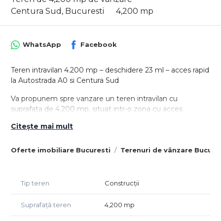
Centura Sud, Bucuresti
4,200 mp
WhatsApp
Facebook
Teren intravilan 4.200 mp – deschidere 23 ml – acces rapid
la Autostrada A0 si Centura Sud
Va propunem spre vanzare un teren intravilan cu
suprafata de 4.200 mp, situat intr-o zona cu acces
strategic la principalele artere rutiere ale Capitalei, ideal
Citește mai mult
pentru dezvoltari rezidentiale sau proiecte comerciale.
Caracteristici teren:
Oferte imobiliare Bucuresti
Terenuri de vânzare Bucure
- Suprafata: 4.200 mp
- Tip teren: constructii
- Deschidere la drum: 23 ml
Tip teren
Construcții
Utilitati in zona
Suprafață teren
4,200 mp
- Acces facil pentru autocamioane si trafic auto intens
- Vecinatati importante: