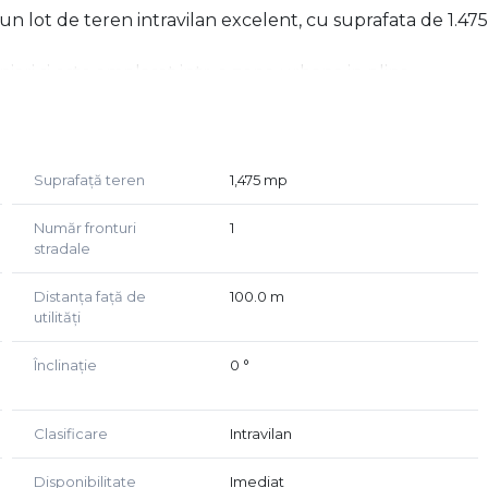
n lot de teren intravilan excelent, cu suprafata de 1.475
iari si este amplasat intr-o zona urbana in plina
tura rutiera, mijloace de transport in comun, unitati de
al pentru construirea unor case idividuale sau tip duplex
Suprafață teren
1,475 mp
Număr fronturi
1
stradale
Distanța față de
100.0 m
ponibile in imediata proximitate
utilități
Înclinație
0 °
inte individuale
Clasificare
Intravilan
Disponibilitate
Imediat