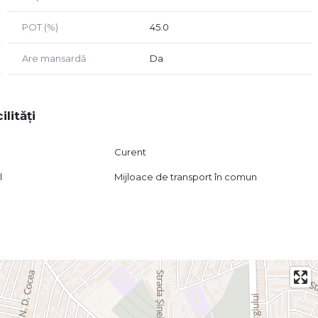
POT (%)
45.0
Are mansardă
Da
ilități
Curent
l
Mijloace de transport în comun