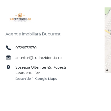
Agenție imobiliară Bucuresti
0729572570
anunturi@sudrezidential.ro
Soseaua Oltenitei 45, Popesti
Leordeni, Ilfov
Deschide în Google Maps