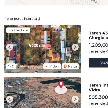
Te-ar putea interesa și:
Exclusivitate
Teren 43
Giurgiulu
1,209,6
Previous
Next
Teren de 
Vezi
1
/
7
Video
Harta
Teren in
Vidra
505,388
Previous
Next
Teren de 