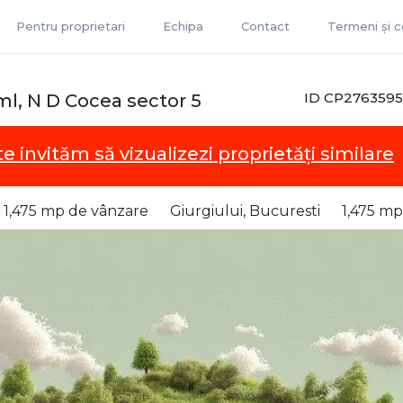
Pentru proprietari
Echipa
Contact
Termeni și co
ID CP2763595
ml, N D Cocea sector 5
te invităm să vizualizezi proprietăți similare
 1,475 mp de vânzare
Giurgiului, Bucuresti
1,475 mp