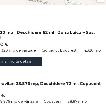
20 mp | Deschidere 62 ml | Zona Luica – Sos.
i
00 €
4,320 mp de vânzare
Giurgiului, Bucuresti
4,320 mp
 mai multe detalii
travilan 38.876 mp, Deschidere 72 ml, Copaceni,
 €
38,876 mp de vânzare
Copaceni
38,876 mp