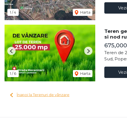
Vezi
1
/
4
Harta
Teren ge
si nod ru
675,000
Teren de 
Previous
Next
Sud, Popes
Vezi
1
/
6
Harta
Înapoi la Terenuri de vânzare