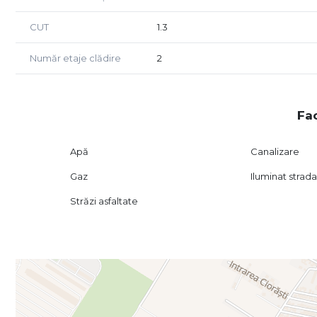
CUT
1.3
Număr etaje clădire
2
Fac
Apă
Canalizare
Gaz
Iluminat strada
Străzi asfaltate