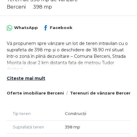
Berceni
398 mp
WhatsApp
Facebook
Vă propunem spre vânzare un lot de teren intravilan cu o
suprafeta de 398 mp și o deschidere de 18.90 ml situat
într-o zonă în plină dezvoltare – Comuna Berceni, Strada
Miorita la doar 2 km distanta fata de metrou Tudor
Arghezi
Citește mai mult
- Acces facil – direct din Strada Miorita
- Utilități disponibile în zonă – gaz și energie electrică, cu
Oferte imobiliare Berceni
Terenuri de vânzare Berceni
posibilitate de branșare rapidă
- Teren plan, ideal pentru construcții rezidențiale
- Destinație – locuințe individuale sau investiție
Tip teren
Construcții
Lotul se află într-o zonă liniștită, cu acces rapid către
șoseaua principală și mijloace de transport, oferind un
Suprafață teren
398 mp
cadru perfect pentru construirea unei case moderne într-
o comunitate aflată în expansiune.