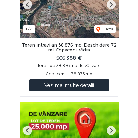
Previous
Next
1
/
4
Harta
Teren intravilan 38.876 mp, Deschidere 72
ml, Copaceni, Vidra
505,388 €
Teren de 38,876 mp de vânzare
Copaceni
38,876 mp
Vezi mai multe detalii
Previous
Next