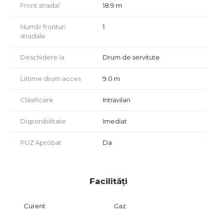
Front stradal
18.9 m
Număr fronturi
1
stradale
Deschidere la
Drum de servitute
Lățime drum acces
9.0 m
Clasificare
Intravilan
Disponibilitate
Imediat
PUZ Aprobat
Da
Facilități
Curent
Gaz