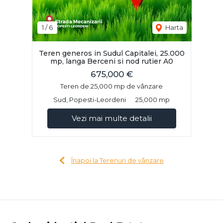
1
/
6
Harta
Teren generos in Sudul Capitalei, 25.000
mp, langa Berceni si nod rutier A0
675,000 €
Teren de 25,000 mp de vânzare
Sud, Popesti-Leordeni
25,000 mp
Vezi mai multe detalii
Înapoi la Terenuri de vânzare