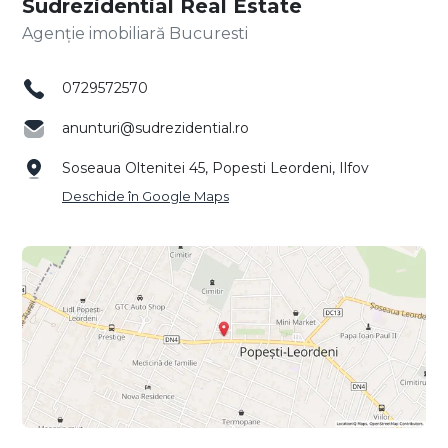
Sudrezidential Real Estate
Agenție imobiliară Bucuresti
0729572570
anunturi@sudrezidential.ro
Soseaua Oltenitei 45, Popesti Leordeni, Ilfov
Deschide în Google Maps