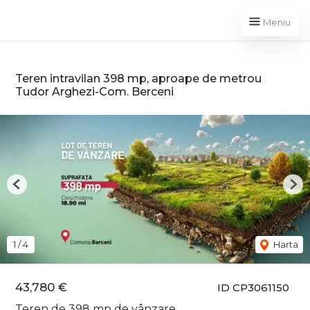
Meniu
Teren intravilan 398 mp, aproape de metrou
Tudor Arghezi-Com. Berceni
Previous
Nex
1
/
4
Harta
43,780 €
ID CP3061150
Teren de 398 mp de vânzare