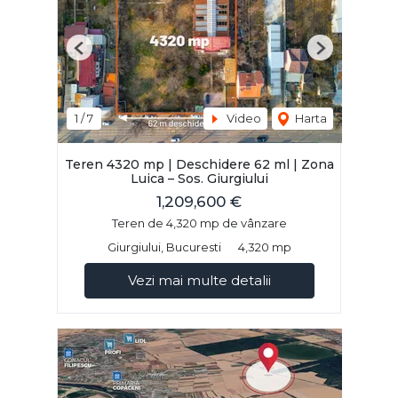
Previous
Next
1
/
7
Video
Harta
Teren 4320 mp | Deschidere 62 ml | Zona
Luica – Sos. Giurgiului
1,209,600 €
Teren de 4,320 mp de vânzare
Giurgiului, Bucuresti
4,320 mp
Vezi mai multe detalii