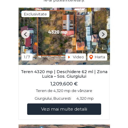
Te-ar putea interesa și:
Exclusivitate
Previous
Next
1
/
7
Video
Harta
Teren 4320 mp | Deschidere 62 ml | Zona
Luica – Sos. Giurgiului
1,209,600 €
Teren de 4,320 mp de vânzare
Giurgiului, Bucuresti
4,320 mp
Vezi mai multe detalii