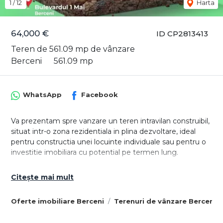
1
/
12
Harta
64,000 €
ID CP2813413
Teren de 561.09 mp de vânzare
Berceni
561.09 mp
WhatsApp
Facebook
Va prezentam spre vanzare un teren intravilan construibil,
situat intr-o zona rezidentiala in plina dezvoltare, ideal
pentru constructia unei locuinte individuale sau pentru o
investitie imobiliara cu potential pe termen lung.
Caracteristici tehnice:
Citește mai mult
- Suprafata teren: 561,09 mp
- Deschidere: 14 ml
Oferte imobiliare Berceni
Terenuri de vânzare Berceni
- Adancime: 40,10 ml
- Regim de inaltime permis: P+1+M