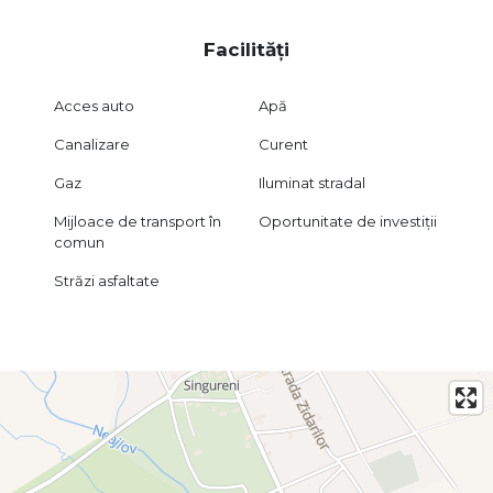
Zona ofera toate facilitatile necesare pentru un stil de
Facilități
viata modern, echilibrat si conectat la oras, dar cu
avantajele unei comunitati linistite si in plina crestere.
Acces auto
Apă
Canalizare
Curent
Gaz
Iluminat stradal
Mijloace de transport în
Oportunitate de investiții
comun
Străzi asfaltate