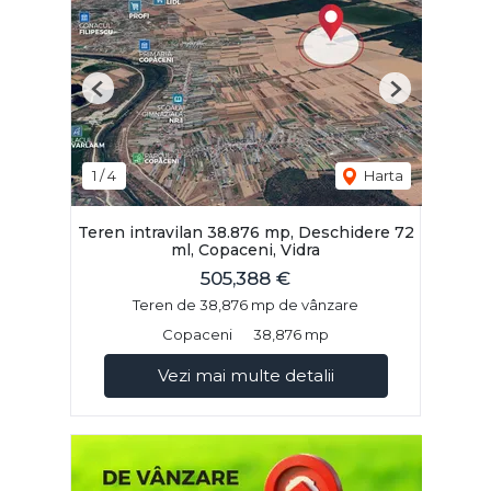
Previous
Next
1
/
4
Harta
Teren intravilan 38.876 mp, Deschidere 72
ml, Copaceni, Vidra
505,388 €
Teren de 38,876 mp de vânzare
Copaceni
38,876 mp
Vezi mai multe detalii