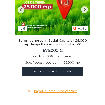
Previous
Next
1
/
6
Harta
Teren generos in Sudul Capitalei, 25.000
mp, langa Berceni si nod rutier A0
675,000 €
Teren de 25,000 mp de vânzare
Sud, Popesti-Leordeni
25,000 mp
Vezi mai multe detalii
Înapoi la Terenuri de vânzare