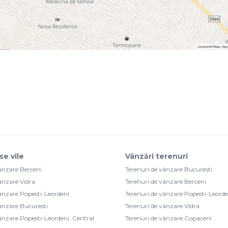
se vile
Vânzări terenuri
vânzare Berceni
Terenuri de vânzare Bucuresti
vânzare Vidra
Terenuri de vânzare Berceni
vânzare Popesti-Leordeni
Terenuri de vânzare Popesti-Leorde
vânzare Bucuresti
Terenuri de vânzare Vidra
vânzare Popesti-Leordeni, Central
Terenuri de vânzare Copaceni