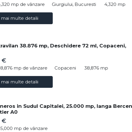
4,320 mp de vânzare
Giurgiului, Bucuresti
4,320 mp
 mai multe detalii
travilan 38.876 mp, Deschidere 72 ml, Copaceni,
 €
38,876 mp de vânzare
Copaceni
38,876 mp
 mai multe detalii
neros in Sudul Capitalei, 25.000 mp, langa Bercen
tier A0
 €
25,000 mp de vânzare