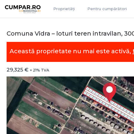
Proprietăți
Pentru cumpărători
Comuna Vidra – loturi teren intravilan, 3
Această proprietate nu mai este activă,
29,325 €
+ 21% TVA