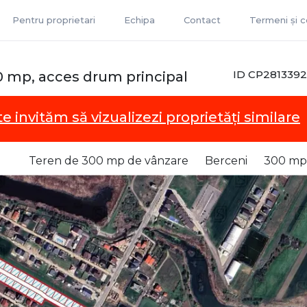
Pentru proprietari
Echipa
Contact
Termeni și co
ID CP2813392
00 mp, acces drum principal
te invităm să vizualizezi proprietăți similare
Teren de 300 mp de vânzare
Berceni
300 mp