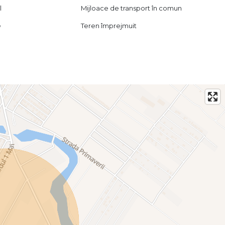
l
Mijloace de transport în comun
e
Teren împrejmuit