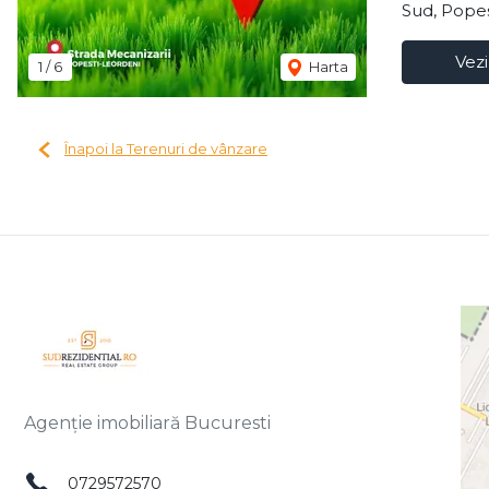
Sud, Popes
Vezi
1
/
6
Harta
Înapoi la Terenuri de vânzare
Agenție imobiliară Bucuresti
0729572570