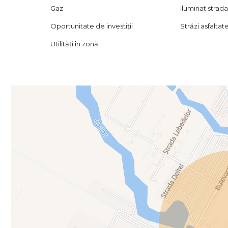
Pret de lista: 29.325 Euro + TVA
Gaz
Iluminat strada
Oportunitate de investiții
Străzi asfaltat
Utilități în zonă