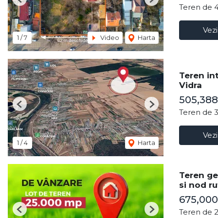
Previous
Next
Teren de 
Vezi
1
/
7
Video
Harta
Teren in
Vidra
505,388
Previous
Next
Teren de 
Vezi
1
/
4
Harta
Teren ge
si nod ru
675,000
Teren de 
Previous
Next