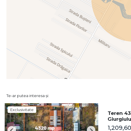
Te-ar putea interesa și:
Exclusivitate
Teren 43
Giurgiulu
1,209,6