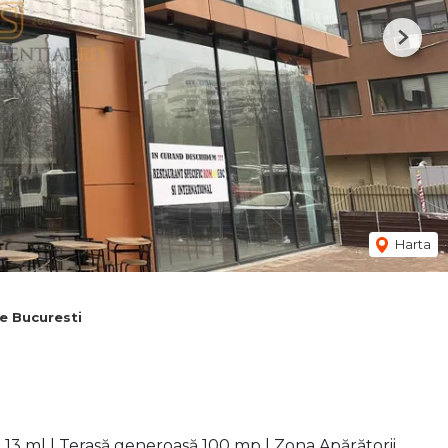
Next
Harta
e Bucuresti
 13 ml | Terasă generoasă 100 mp | Zona Apărătorii