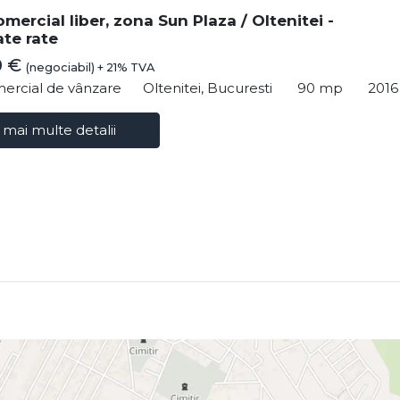
mercial liber, zona Sun Plaza / Oltenitei -
ate rate
0 €
(negociabil) + 21% TVA
ercial de vânzare
Oltenitei, Bucuresti
90 mp
2016
 mai multe detalii