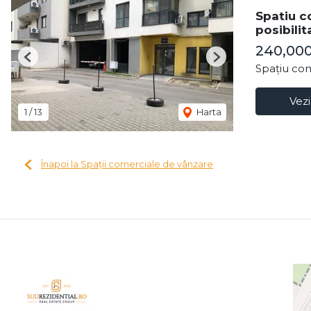
Spatiu co
posibilit
240,00
Previous
Next
Spațiu com
Vezi
1
/
13
Harta
Înapoi la Spații comerciale de vânzare