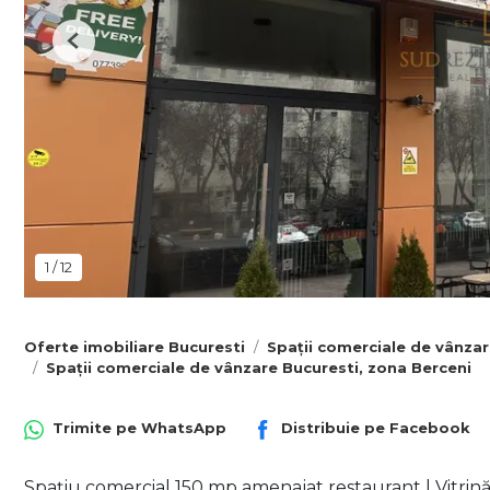
Previous
1
/
12
Oferte imobiliare Bucuresti
Spații comerciale de vânzar
Spații comerciale de vânzare Bucuresti, zona Berceni
Trimite pe
WhatsApp
Distribuie pe
Facebook
Spațiu comercial 150 mp amenajat restaurant | Vitrină