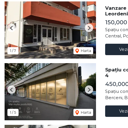
Vanzare 
Leordeni
150,00
Spațiu com
Previous
Next
Central, P
Vezi
1
/
7
Harta
Spațiu co
4
450,00
Spațiu com
Previous
Next
Berceni, B
Vezi
1
/
5
Harta