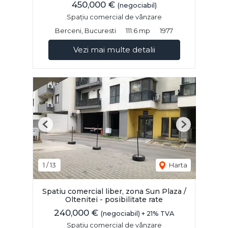
450,000 €
(negociabil)
Spațiu comercial de vânzare
Berceni, Bucuresti
111.6 mp
1977
Vezi mai multe detalii
Previous
Next
1
/
13
Harta
Spatiu comercial liber, zona Sun Plaza /
Oltenitei - posibilitate rate
240,000 €
(negociabil) + 21% TVA
Spațiu comercial de vânzare