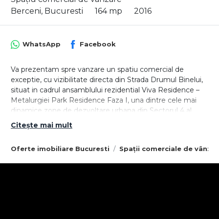
Berceni, Bucuresti
164 mp
2016
WhatsApp
Facebook
Va prezentam spre vanzare un spatiu comercial de
exceptie, cu vizibilitate directa din Strada Drumul Binelui,
situat in cadrul ansamblului rezidential Viva Residence –
Metalurgiei Park Residence Faza I, una dintre cele mai
dinamice zone de dezvoltare urbana din Sectorul 4 al
Capitalei.
Citește mai mult
Cu o suprafata generoasa de 164.10 mp utili, vitrina ampla
Oferte imobiliare Bucuresti
Spații comerciale de vânzar
si vad comercial constant, acest spatiu este ideal pentru
investitori si antreprenori care isi doresc vizibilitate
maxima si acces imediat la o comunitate urbana activa.
Detalii tehnice si avantaje cheie:
- Vitrina generoasa de 12 metri liniari – vizibilitate
excelenta din Str. Drumul Binelui
- 6 locuri de parcare dedicate, pozitionate in fata spatiului