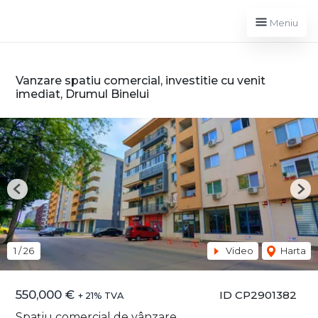
Meniu
Vanzare spatiu comercial, investitie cu venit
imediat, Drumul Binelui
Previous
Nex
1
/
26
Video
Harta
550,000 €
ID CP2901382
+ 21% TVA
Spațiu comercial de vânzare