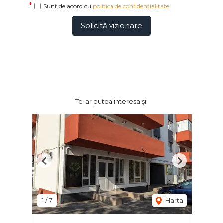
Sunt de acord cu
politica de confidențialitate
Solicită vizionare
Te-ar putea interesa și:
Previous
Next
1
/
7
Harta