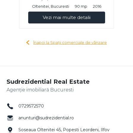
Oltenitei, Bucuresti
90 mp
2016
Vezi mai multe detalii
Înapoi la Spații comerciale de vânzare
Sudrezidential Real Estate
Agenție imobiliară Bucuresti
0729572570
anunturi@sudrezidential.ro
Soseaua Oltenitei 45, Popesti Leordeni, Ilfov