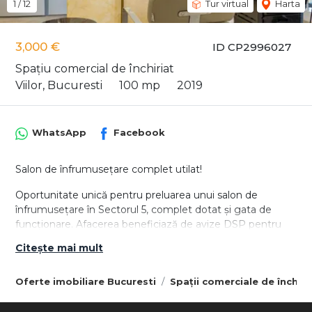
1
/
12
Tur virtual
Harta
3,000 €
ID CP2996027
Spațiu comercial de închiriat
Viilor, Bucuresti
100 mp
2019
WhatsApp
Facebook
Salon de înfrumusețare complet utilat!
Oportunitate unică pentru preluarea unui salon de
înfrumusețare în Sectorul 5, complet dotat și gata de
funcționare. Afacerea beneficiază de avize DSP pentru
coafor, barber, manichiură, pedichiură, cosmetică,
Citește mai mult
tratamente corporale, masaj, extensii gene, sală de curs și
sterilizare, și se vinde împreună cu firma.
Oferte imobiliare Bucuresti
Spații comerciale de închiri
Caracteristici și facilități:
- Contracte în derulare: RCS-RDS (telefonie și internet),