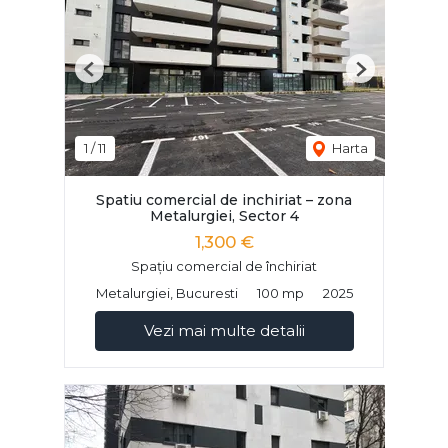
Previous
Next
1
/
11
Harta
Spatiu comercial de inchiriat – zona
Metalurgiei, Sector 4
1,300 €
Spațiu comercial de închiriat
Metalurgiei, Bucuresti
100 mp
2025
Vezi mai multe detalii