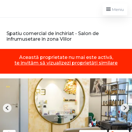
Meniu
Spatiu comercial de inchiriat - Salon de
infrumusetare in zona Viilor
Această proprietate nu mai este activă,
te invităm să vizualizezi proprietăți similare
Previous
Nex