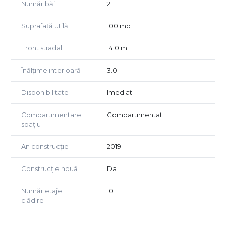
Număr băi
2
Suprafață utilă
100 mp
Front stradal
14.0 m
Înălțime interioară
3.0
Disponibilitate
Imediat
Compartimentare
Compartimentat
spațiu
An construcție
2019
Construcție nouă
Da
Număr etaje
10
clădire