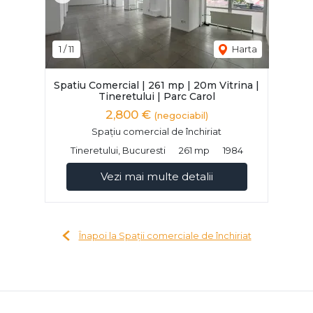
1
/
11
Harta
Spatiu Comercial | 261 mp | 20m Vitrina |
Tineretului | Parc Carol
2,800 €
(negociabil)
Spațiu comercial de închiriat
Tineretului, Bucuresti
261 mp
1984
Vezi mai multe detalii
Înapoi la Spații comerciale de închiriat