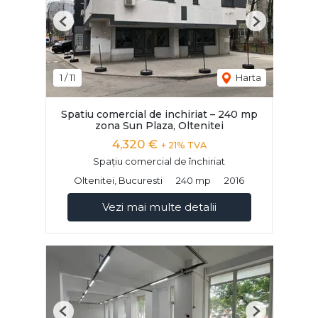
Previous
Next
1
/
11
Harta
Spatiu comercial de inchiriat – 240 mp
zona Sun Plaza, Oltenitei
4,320 €
+ 21% TVA
Spațiu comercial de închiriat
Oltenitei, Bucuresti
240 mp
2016
Vezi mai multe detalii
Previous
Next