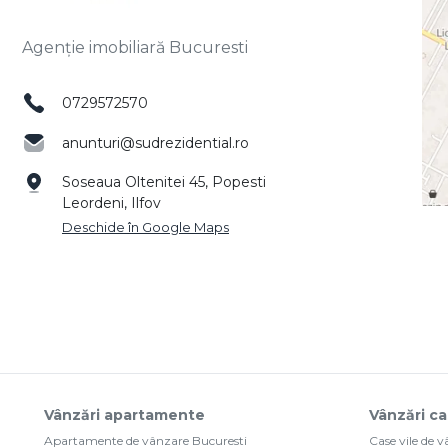
Agenție imobiliară Bucuresti
0729572570
anunturi@sudrezidential.ro
Soseaua Oltenitei 45, Popesti
Leordeni, Ilfov
Deschide în Google Maps
Vânzări apartamente
Vânzări ca
Apartamente de vânzare Bucuresti
Case vile de 