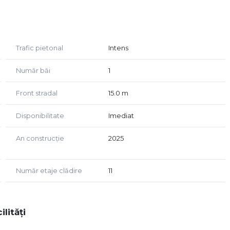
al Residence City, ansamblu rezidential de mari
lui Metalurgiei, in Sectorul 4, Bucuresti.
Trafic pietonal
Intens
Număr băi
1
Front stradal
15.0 m
Disponibilitate
Imediat
An construcție
2025
e moderne
Număr etaje clădire
11
 pentru folosire imediata. Sunt disponibile locuri de
izitatori si angajati, cat si pentru receptia de marfuri.
ilități
ectului rezidential asigura un flux constant de potentiali