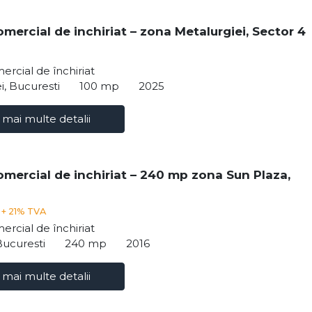
omercial de inchiriat – zona Metalurgiei, Sector 4
ercial de închiriat
i, Bucuresti
100 mp
2025
 mai multe detalii
omercial de inchiriat – 240 mp zona Sun Plaza,
€
+ 21% TVA
ercial de închiriat
Bucuresti
240 mp
2016
 mai multe detalii