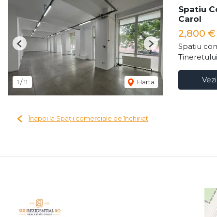
Spatiu Co
Carol
2,800 
Spațiu com
Previous
Next
Tineretulu
Vezi
1
/
11
Harta
Înapoi la Spații comerciale de închiriat