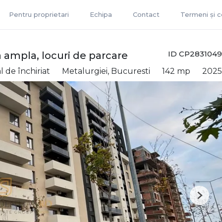
Pentru proprietari
Echipa
Contact
Termeni și co
ID CP2831049
a ampla, locuri de parcare
 de închiriat
Metalurgiei, Bucuresti
142 mp
2025
Next