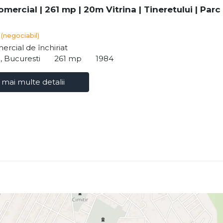
mercial | 261 mp | 20m Vitrina | Tineretului | Parc
€
(negociabil)
ercial de închiriat
i, Bucuresti
261 mp
1984
 mai multe detalii