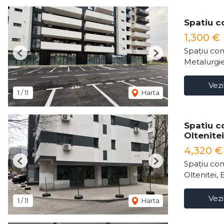
Spatiu c
1,300 €
Spațiu com
Previous
Next
Metalurgie
Vezi
1
/
11
Harta
Spatiu c
Oltenitei
4,320 
Spațiu com
Previous
Next
Oltenitei, 
Vezi
1
/
11
Harta