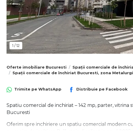
1
/
12
Oferte imobiliare Bucuresti
Spații comerciale de închiri
Spații comerciale de închiriat Bucuresti, zona Metalurgi
Trimite pe
WhatsApp
Distribuie pe
Facebook
Spatiu comercial de inchiriat – 142 mp, parter, vitrina 
Bucuresti
Oferim spre inchiriere un spatiu comercial modern cu 
cu regim de inaltime P+11 etaje, finalizat in anul 2025.