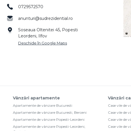
0729572570
anunturi@sudrezidential.ro
Soseaua Oltenitei 45, Popesti
Leordeni, Ilfov
Deschide în Google Maps
Vânzări apartamente
Vânzări ca
Apartamente de vânzare Bucuresti
Case vile de 
Apartamente de vânzare Bucuresti, Berceni
Case vile de 
Apartamente de vânzare Popesti-Leordeni
Case vile de 
Apartamente de vânzare Popesti-Leordeni,
Case vile de 