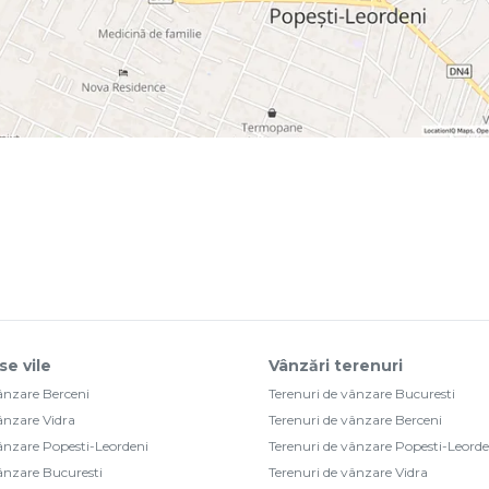
se vile
Vânzări terenuri
vânzare Berceni
Terenuri de vânzare Bucuresti
vânzare Vidra
Terenuri de vânzare Berceni
vânzare Popesti-Leordeni
Terenuri de vânzare Popesti-Leorde
vânzare Bucuresti
Terenuri de vânzare Vidra