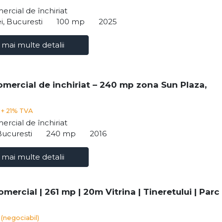
ercial de închiriat
i, Bucuresti
100 mp
2025
 mai multe detalii
omercial de inchiriat – 240 mp zona Sun Plaza,
€
+ 21% TVA
ercial de închiriat
Bucuresti
240 mp
2016
 mai multe detalii
mercial | 261 mp | 20m Vitrina | Tineretului | Parc
€
(negociabil)