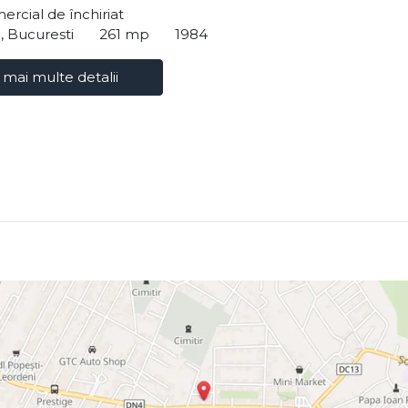
ercial de închiriat
i, Bucuresti
261 mp
1984
 mai multe detalii