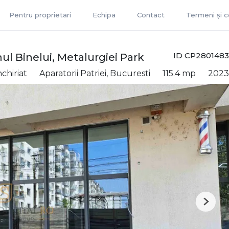
Pentru proprietari
Echipa
Contact
Termeni și co
ID CP2801483
ul Binelui, Metalurgiei Park
chiriat
Aparatorii Patriei, Bucuresti
115.4 mp
2023
Next