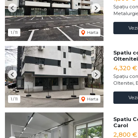
Spațiu com
Previous
Next
Metalurgie
Vezi
1
/
11
Harta
Spatiu c
Oltenitei
4,320 
Spațiu com
Previous
Next
Oltenitei, 
Vezi
1
/
11
Harta
Spatiu Co
Carol
2,800 