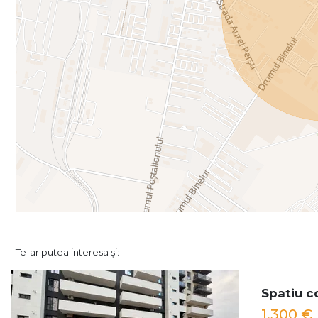
Te-ar putea interesa și:
Spatiu c
1,300 €