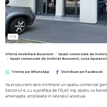
1
/
13
Oferte imobiliare Bucuresti
Spații comerciale de închiri
Spații comerciale de închiriat Bucuresti, zona Aparatori
Trimite pe
WhatsApp
Distribuie pe
Facebook
Va propunem spre inchiriere un spatiu comercial genero
Sectorul 4, cu suprafata de 115,40 mp, spatiu ce bene
amenajate, amplasate in lateralul acestuia.
Spatiul este localizat mai exact pe strada Drumul Bin