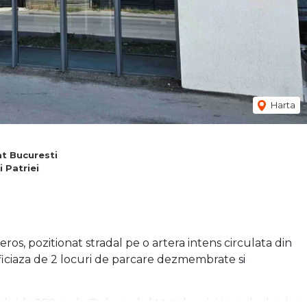
Harta
at Bucuresti
i Patriei
s, pozitionat stradal pe o artera intens circulata din
ficiaza de 2 locuri de parcare dezmembrate si
elui, la 250 m de Bulevardul Metalurgiei in cadrul celui