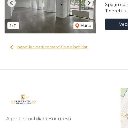
Spațiu com
Previous
Next
Tineretulu
Vezi
1
/
11
Harta
Înapoi la Spații comerciale de închiriat
Agenție imobiliară Bucuresti