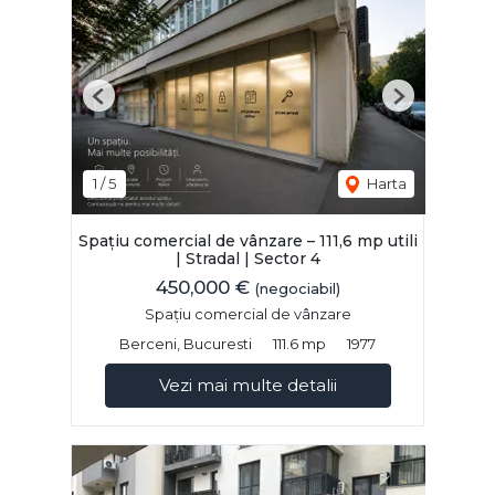
Previous
Next
1
/
5
Harta
Spațiu comercial de vânzare – 111,6 mp utili
| Stradal | Sector 4
450,000 €
(negociabil)
Spațiu comercial de vânzare
Berceni, Bucuresti
111.6 mp
1977
Vezi mai multe detalii