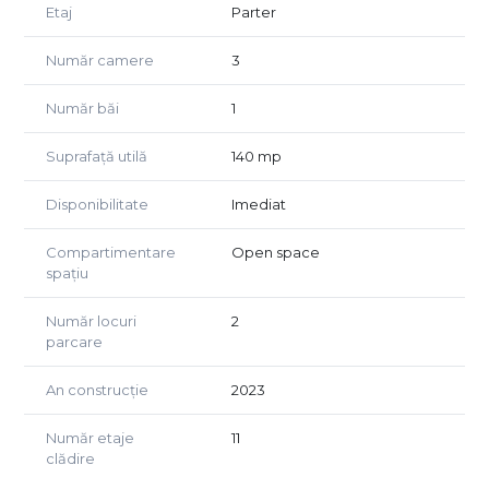
Etaj
Parter
sau horeca
Este genul de spatiu care iti poate ridica business-ul la alt
Număr camere
3
nivel — nu doar un loc unde functionezi, ci unde cresti.
Număr băi
1
Pret de lista: 265.000 Euro + TVA
Suprafață utilă
140 mp
Disponibilitate
Imediat
Compartimentare
Open space
spațiu
Număr locuri
2
parcare
An construcție
2023
Număr etaje
11
clădire