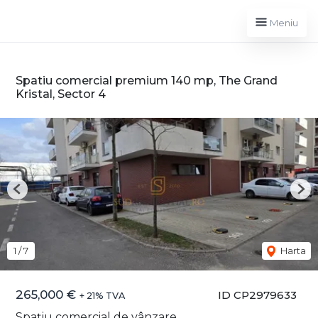
Meniu
Spatiu comercial premium 140 mp, The Grand
Kristal, Sector 4
Previous
Nex
1
/
7
Harta
265,000 €
ID CP2979633
+ 21% TVA
Spațiu comercial de vânzare