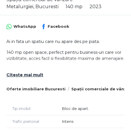
Metalurgiei, Bucuresti
140 mp
2023
WhatsApp
Facebook
Ai in fata un spatiu care nu apare des pe piata.
140 mp open space, perfect pentru business-uri care vor
vizibilitate, acces facil si flexibilitate maxima de amenajare.
Situat in complexul The Grand Kristal, intr-o zona in plina
Citește mai mult
dezvoltare din Bucuresti, cu trafic constant si comunitate
activa.
Oferte imobiliare Bucuresti
Spații comerciale de vânzar
Ce il face diferit:
✔ 3 cai de acces – ideal pentru fluxuri separate de clienti /
aprovizionare
Tip imobil
Bloc de apart.
✔ 2 locuri de parcare chiar in fata – un avantaj rar
✔ Open space – il configurezi exact cum vrei
Trafic pietonal
Intens
✔ Vizibilitate foarte buna pentru branding si expunere
✔ Potrivit pentru: showroom, clinica, salon, birouri, retail