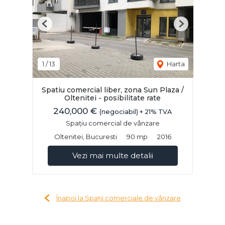
Previous
Next
1
/
13
Harta
Spatiu comercial liber, zona Sun Plaza /
Oltenitei - posibilitate rate
240,000 €
(negociabil) + 21% TVA
Spațiu comercial de vânzare
Oltenitei, Bucuresti
90 mp
2016
Vezi mai multe detalii
Înapoi la Spații comerciale de vânzare