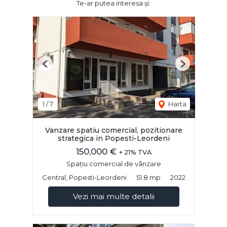
Te-ar putea interesa și:
Previous
Next
1
/
7
Harta
Vanzare spatiu comercial, pozitionare
strategica in Popesti-Leordeni
150,000 €
+ 21% TVA
Spațiu comercial de vânzare
Central, Popesti-Leordeni
51.8 mp
2022
Vezi mai multe detalii