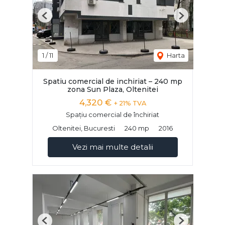
Previous
Next
1
/
11
Harta
Spatiu comercial de inchiriat – 240 mp
zona Sun Plaza, Oltenitei
4,320 €
+ 21% TVA
Spațiu comercial de închiriat
Oltenitei, Bucuresti
240 mp
2016
Vezi mai multe detalii
Previous
Next