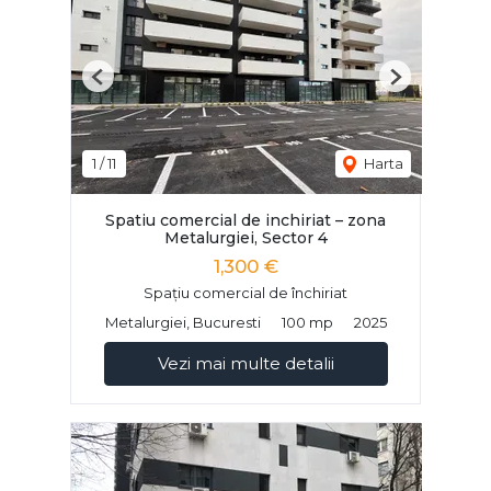
Previous
Next
1
/
11
Harta
Spatiu comercial de inchiriat – zona
Metalurgiei, Sector 4
1,300 €
Spațiu comercial de închiriat
Metalurgiei, Bucuresti
100 mp
2025
Vezi mai multe detalii