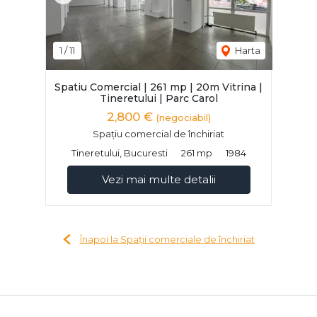
1
/
11
Harta
Spatiu Comercial | 261 mp | 20m Vitrina |
Tineretului | Parc Carol
2,800 €
(negociabil)
Spațiu comercial de închiriat
Tineretului, Bucuresti
261 mp
1984
Vezi mai multe detalii
Înapoi la Spații comerciale de închiriat