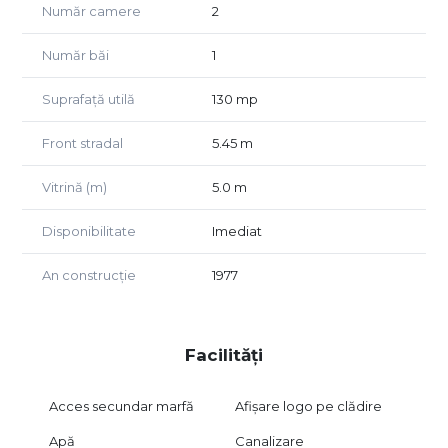
Număr camere
2
Potrivit pentru magazin, showroom, cabinet medical,
salon, birouri, afterschool sau alte activități comerciale și
Număr băi
1
de servicii.
Disponibilitate: imediata
Suprafață utilă
130 mp
Va asteptam sa il vedem impreuna!
Front stradal
5.45 m
Vitrină (m)
5.0 m
Disponibilitate
Imediat
An construcție
1977
Facilități
Acces secundar marfă
Afișare logo pe clădire
Apă
Canalizare