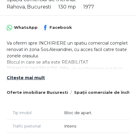
Rahova, Bucuresti
130 mp
1977
WhatsApp
Facebook
Va oferim spre INCHIRIERE un spatiu comercial complet
renovat in zona Sos.Alexandriei, cu acces facil catre toate
zonele orasului.
Blocul in care se afla este REABILITAT
TERMIC/CONSTRUCTIE 1984, iar pozitionarea acestuia
ofera acces rapid la METROU si STB.
Citește mai mult
Caracteristici:
Oferte imobiliare Bucuresti
Spații comerciale de închiri
- Suprafata utila: 130mp
- 4 aparare de aer conditionat
- Grup sanitar propriu
- Curent trifazic
Tip imobil
Bloc de apart.
- Spațiu luminos, renovat recent
- Acces facil și expunere excelentă
Trafic pietonal
Intens
- Acces din strada si din spate pentru marfa