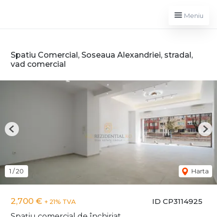
Meniu
Spatiu Comercial, Soseaua Alexandriei, stradal,
vad comercial
Previous
Nex
1
/
20
Harta
2,700 €
ID CP3114925
+ 21% TVA
Spațiu comercial de închiriat