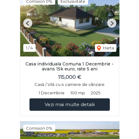
Comision 0%
Exclusivitate
Previous
Next
1
/
4
Harta
Casa individuala Comuna 1 Decembrie -
avans 15k euro, rate 5 ani
115,000 €
Casă / Vilă cu 4 camere de vânzare
1 Decembrie
100 mp
2025
Vezi mai multe detalii
Comision 0%