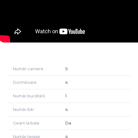
Compartimentare:
- Living – 46,38 mp
- Dining – 23,72 mp
- Bucătărie – 33,08 mp
- Dormitor matrimonial cu dressing și baie
- Cameră tehnică, spălătorie, cămară
- Grup sanitar
- Holuri ample și casă a scării
- Garaj – 40,03 mp
- Acces terasă + terasă panoramică
Număr camere
5
Suprafață utilă totală parter + terase: 369,63 mp
Dormitoare
4
ETAJ
- Suprafață construită: 232,67 mp
Număr bucătării
1
- Suprafață utilă: 175,00 mp
Număr băi
4
Compartimentare:
- 3 dormitoare spațioase
- 4 dressinguri
Geam la baie
Da
- 3 băi
- Holuri largi
Număr terase
4