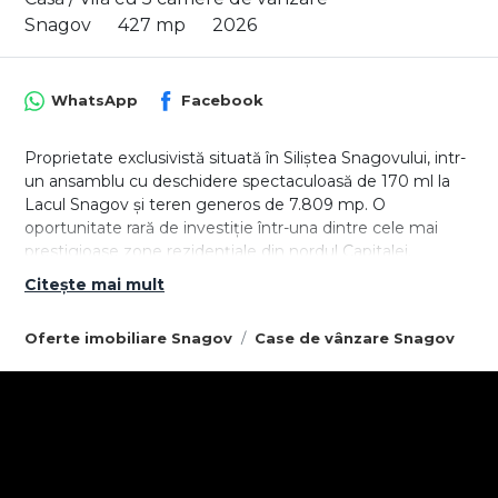
Snagov
427 mp
2026
WhatsApp
Facebook
Proprietate exclusivistă situată în Siliștea Snagovului, intr-
un ansamblu cu deschidere spectaculoasă de 170 ml la
Lacul Snagov și teren generos de 7.809 mp. O
oportunitate rară de investiție într-una dintre cele mai
prestigioase zone rezidențiale din nordul Capitalei.
Citește mai mult
Amplasată strategic vizavi de Mănăstirea Snagov,
proprietatea beneficiază de o poziție unică, cu priveliști
Oferte imobiliare Snagov
Case de vânzare Snagov
deosebite și acces direct la lac.
Date tehnice vilă
PARTER
- Suprafață construită: 324,50 mp
- Suprafață utilă: 251,08 mp
- Terasă generoasă: 105,08 mp