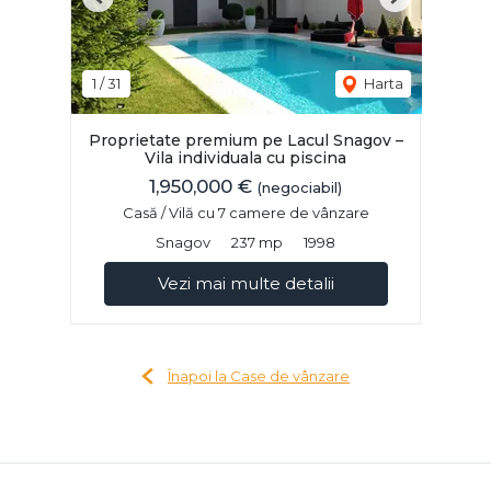
Previous
Next
1
/
31
Harta
Proprietate premium pe Lacul Snagov –
Vila individuala cu piscina
1,950,000 €
(negociabil)
Casă / Vilă cu 7 camere de vânzare
Snagov
237 mp
1998
Vezi mai multe detalii
Înapoi la Case de vânzare