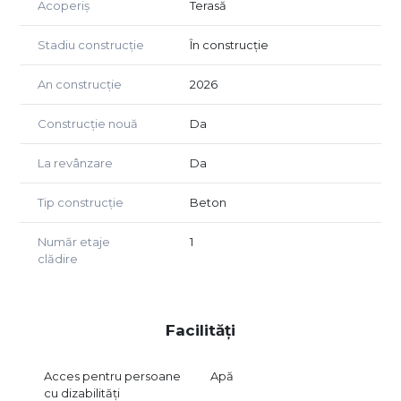
Acoperiș
Terasă
natura.
Pret valabil stadiu constructie la rosu.
Stadiu construcție
În construcție
An construcție
2026
Construcție nouă
Da
La revânzare
Da
Tip construcție
Beton
Număr etaje
1
clădire
Facilități
Acces pentru persoane
Apă
cu dizabilități