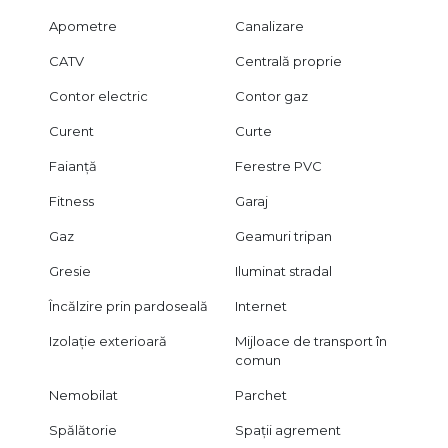
Apometre
Canalizare
CATV
Centrală proprie
Contor electric
Contor gaz
Curent
Curte
Faianță
Ferestre PVC
Fitness
Garaj
Gaz
Geamuri tripan
Gresie
Iluminat stradal
Încălzire prin pardoseală
Internet
Izolație exterioară
Mijloace de transport în
comun
Nemobilat
Parchet
Spălătorie
Spații agrement