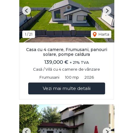
Previous
Next
1
/
21
Harta
Casa cu 4 camere, Frumusani, panouri
solare, pompe caldura
139,000 €
+ 21% TVA
Casă / Vilă cu 4 camere de vânzare
Frumusani
100 mp
2026
Vezi mai multe detalii