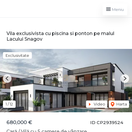
Meniu
Vila exclusivista cu piscina si ponton pe malul
Lacului Snagov
Exclusivitate
Previous
Nex
1
/
12
Video
Harta
680,000 €
ID CP2939524
Casă / Vilă cu 5 camere de vânzare