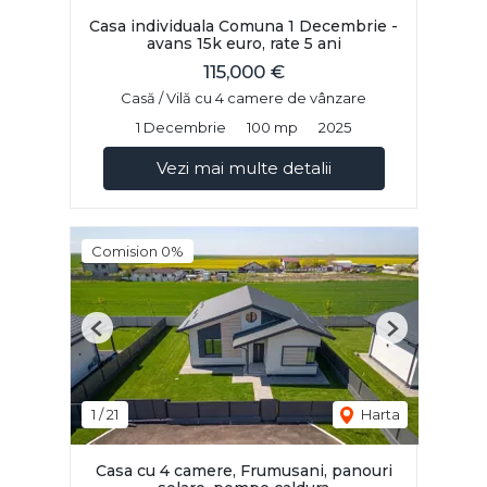
Casa individuala Comuna 1 Decembrie -
avans 15k euro, rate 5 ani
115,000 €
Casă / Vilă cu 4 camere de vânzare
1 Decembrie
100 mp
2025
Vezi mai multe detalii
Comision 0%
Previous
Next
1
/
21
Harta
Casa cu 4 camere, Frumusani, panouri