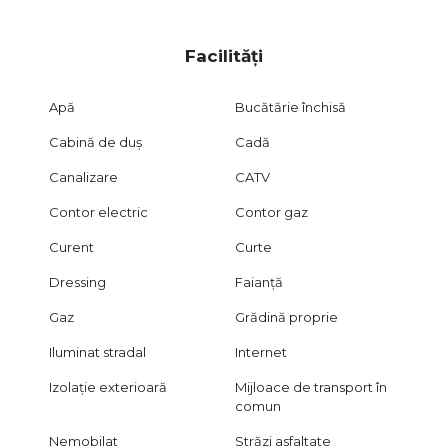
Facilități
Apă
Bucătărie închisă
Cabină de duș
Cadă
Canalizare
CATV
Contor electric
Contor gaz
Curent
Curte
Dressing
Faianță
Gaz
Grădină proprie
Iluminat stradal
Internet
Izolație exterioară
Mijloace de transport în
comun
Nemobilat
Străzi asfaltate