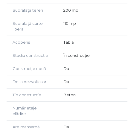
Suprafață teren
200 mp
Suprafață curte
110 mp
liberă
Acoperiș
Tablă
Stadiu construcție
În construcție
Construcție nouă
Da
De la dezvoltator
Da
Tip construcție
Beton
Număr etaje
1
clădire
Are mansardă
Da