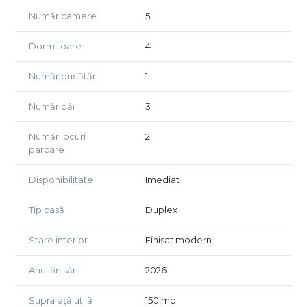
- Etaj – dormitor 24 mp, dormitor 18 mp si 2 bai.
Număr camere
5
- Mansarda – doua dormitoare de 24 mp si 21.5 mp plus
baie (se preda semifinisata, cu sapa turnata si utilitati
Dormitoare
4
trase).
Număr bucătării
1
Constructie pe cadre din beton cu zidarie BCA. Dotari:
incalzire in pardoseala, centrala termica pe gaz, tamplarie
Număr băi
3
cu geam tripan.
Situata aproape de statia de metrou Berceni, cu acces
Număr locuri
2
rapid la supermarketuri si toate facilitatile zonei.
parcare
Disponibilitate
Imediat
Tip casă
Duplex
Stare interior
Finisat modern
Anul finisării
2026
Suprafață utilă
150 mp