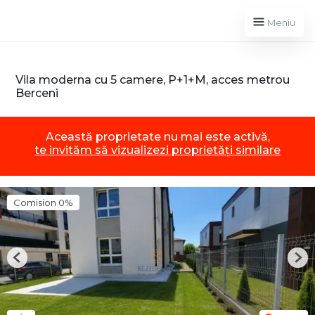
Meniu
Vila moderna cu 5 camere, P+1+M, acces metrou
Berceni
Această proprietate nu mai este activă,
te invităm să vizualizezi proprietăți similare
Comision 0%
Previous
Nex