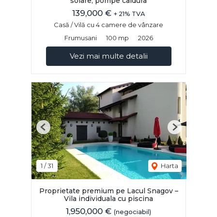
solare, pompe caldura
139,000 €
+ 21% TVA
Casă / Vilă cu 4 camere de vânzare
Frumusani
100 mp
2026
Vezi mai multe detalii
Previous
Next
1
/
31
Harta
Proprietate premium pe Lacul Snagov –
Vila individuala cu piscina
1,950,000 €
(negociabil)