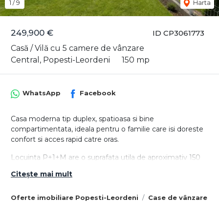
1
/
9
Harta
249,900 €
ID CP3061773
Casă / Vilă cu 5 camere de vânzare
Central, Popesti-Leordeni
150 mp
WhatsApp
Facebook
Casa moderna tip duplex, spatioasa si bine
compartimentata, ideala pentru o familie care isi doreste
confort si acces rapid catre oras.
Locuinta P+1+M are o suprafata utila de aproximativ 150
mp, teren liber de circa 110 mp si 2 locuri de parcare
Citește mai mult
proprii.
Compartimentare:
Oferte imobiliare Popesti-Leordeni
Case de vânzare Po
- Parter – living 24 mp, bucatarie inchisa 15.5 mp, spatiu
depozitare, dressing si baie.