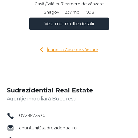
Casă / Vilă cu 7 camere de vânzare
Snagov
237 mp
1998
Vezi mai multe detalii
Înapoi la Case de vânzare
Sudrezidential Real Estate
Agenție imobiliară Bucuresti
0729572570
anunturi@sudrezidential.ro