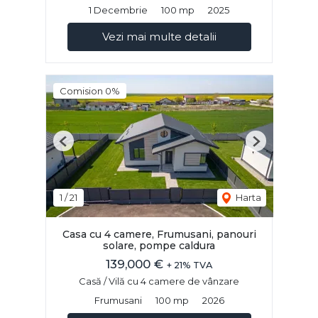
1 Decembrie
100 mp
2025
Vezi mai multe detalii
Comision 0%
Previous
Next
1
/
21
Harta
Casa cu 4 camere, Frumusani, panouri
solare, pompe caldura
139,000 €
+ 21% TVA
Casă / Vilă cu 4 camere de vânzare
Frumusani
100 mp
2026