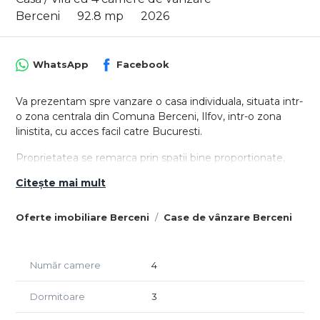
Berceni
92.8 mp
2026
WhatsApp
Facebook
Va prezentam spre vanzare o casa individuala, situata intr-
o zona centrala din Comuna Berceni, Ilfov, intr-o zona
linistita, cu acces facil catre Bucuresti.
Proprietatea se remarca prin spatii bine proportionate,
fiind potrivita pentru o familie care isi doreste confort,
Citește mai mult
intimitate si o locuinta pregatita pentru utilizare imediata.
Casa este compartimentata astfel:
Oferte imobiliare Berceni
Case de vânzare Berceni
- Parter: living spatios cu acces pe terasa, bucatarie
deschisa, 3 dormitoare, 2 bai si zone de circulatie bine
organizate.
Număr camere
4
La exterior, proprietatea beneficiaza de o curte spatioasa,
Dormitoare
3
loc de parcare, fosa septica si beci. Constructia dispune de
placa de beton peste parter, iar incalzirea se realizeaza