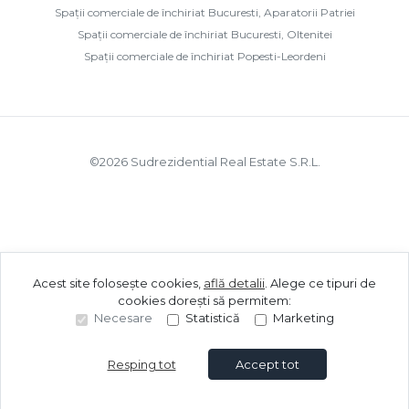
Spații comerciale de închiriat Bucuresti, Aparatorii Patriei
Spații comerciale de închiriat Bucuresti, Oltenitei
Spații comerciale de închiriat Popesti-Leordeni
©
2026
Sudrezidential Real Estate S.R.L.
Acest site folosește cookies,
află detalii
.
Alege ce tipuri de
cookies dorești să permitem:
Necesare
Statistică
Marketing
Resping tot
Accept tot
Sună acum
Solicită vizionare