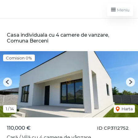
Meniu
Casa individuala cu 4 camere de vanzare,
Comuna Berceni
Comision 0%
Previous
Nex
1
/
14
Harta
110,000 €
ID CP3112752
Casă / Vilă cu 4 camere de vânzare