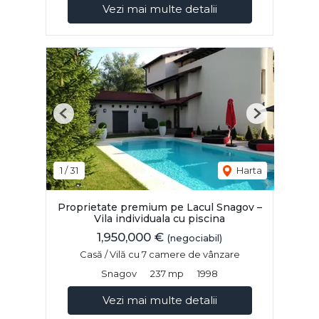
Vezi mai multe detalii
Previous
Next
1
/
31
Harta
Proprietate premium pe Lacul Snagov –
Vila individuala cu piscina
1,950,000 €
(negociabil)
Casă / Vilă cu 7 camere de vânzare
Snagov
237 mp
1998
Vezi mai multe detalii