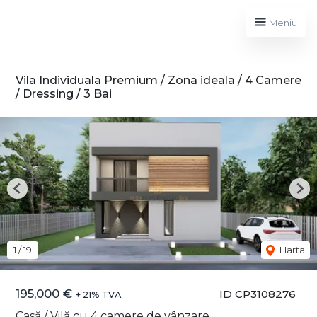
Meniu
Vila Individuala Premium / Zona ideala / 4 Camere
/ Dressing / 3 Bai
Previous
Nex
1
/
19
Harta
195,000 €
ID CP3108276
+ 21% TVA
Casă / Vilă cu 4 camere de vânzare