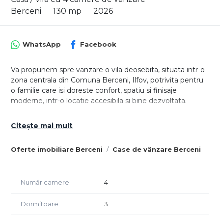
Berceni
130 mp
2026
WhatsApp
Facebook
Va propunem spre vanzare o vila deosebita, situata intr-o
zona centrala din Comuna Berceni, Ilfov, potrivita pentru
o familie care isi doreste confort, spatiu si finisaje
moderne, intr-o locatie accesibila si bine dezvoltata.
Proprietatea se remarca printr-un design contemporan,
Citește mai mult
finisaje premium, iluminat LED integrat la exterior si
detalii atent alese pentru un plus de eleganta si
Oferte imobiliare Berceni
Case de vânzare Berceni
functionalitate. Casa se vinde la cheie, fiind pregatita
pentru mutare.
Vila beneficiaza de o compartimentare practica, gandita
Număr camere
4
pentru confortul zilnic:
Dormitoare
3
Parter:
- living spatios, cu acces direct catre terasa;