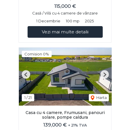
115,000 €
Casă / Vilă cu 4 camere de vânzare
1 Decembrie
100 mp
2025
Vezi mai multe detalii
Comision 0%
Previous
Next
1
/
21
Harta
Casa cu 4 camere, Frumusani, panouri
solare, pompe caldura
139,000 €
+ 21% TVA