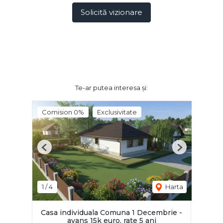
Solicită vizionare
Te-ar putea interesa și:
Comision 0%
Exclusivitate
Previous
Next
1
/
4
Harta
Casa individuala Comuna 1 Decembrie -
avans 15k euro, rate 5 ani