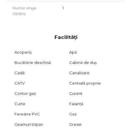
Număr etaje
1
clădire
Facilități
Acoperiș
Apă
Bucătărie deschisă
Cabină de duș
Cadă
Canalizare
CATV
Centrală proprie
Contor gaz
Curent
Curte
Faianță
Ferestre PVC
Gaz
Geamuri tripan
Gresie