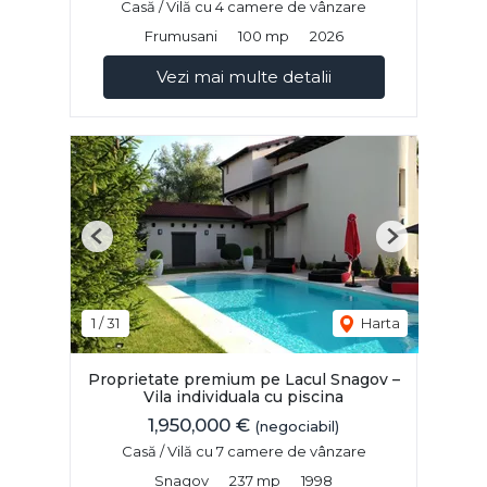
Casă / Vilă cu 4 camere de vânzare
Frumusani
100 mp
2026
Vezi mai multe detalii
Previous
Next
1
/
31
Harta
Proprietate premium pe Lacul Snagov –
Vila individuala cu piscina
1,950,000 €
(negociabil)
Casă / Vilă cu 7 camere de vânzare
Snagov
237 mp
1998