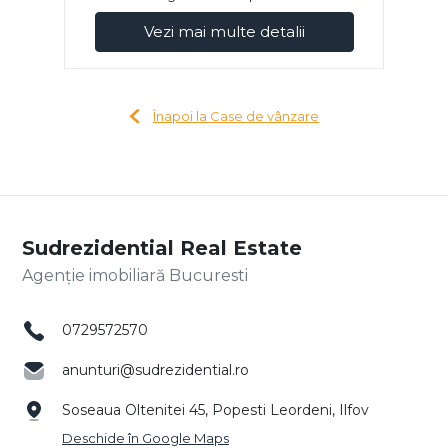
Vezi mai multe detalii
Înapoi la Case de vânzare
Sudrezidential Real Estate
Agenție imobiliară Bucuresti
0729572570
anunturi@sudrezidential.ro
Soseaua Oltenitei 45, Popesti Leordeni, Ilfov
Deschide în Google Maps