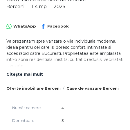
Berceni
114 mp
2025
WhatsApp
Facebook
Va prezentam spre vanzare o vila individuala moderna,
ideala pentru cei care isi doresc confort, intimitate si
acces rapid catre Bucuresti. Proprietatea este amplasata
intr-o zona rezidentiala linistita, cu trafic redus si vecinatati
civilizate.
Citește mai mult
Detalii generale:
- Regim de inaltime: P+1E
Oferte imobiliare Berceni
Case de vânzare Berceni
- Suprafata utila: 114 mp
- Terasa: 31 mp
- Curte privata: aprox. 150 mp
- 2 locuri de parcare incluse
Număr camere
4
Compartimentare:
Dormitoare
3
Parter: Living spatios cu bucatarie open-space si zona de
dining, birou, baie de serviciu, spatiu de depozitare, hol si