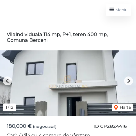
Meniu
VilaIndividuala 114 mp, P+1, teren 400 mp,
Comuna Berceni
Previous
Nex
1
/
12
Harta
180,000 €
ID CP2824416
(negociabil)
Casă / Vilă cu 4 camere de vânzare