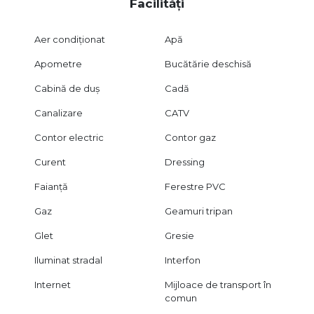
Facilități
Aer condiționat
Apă
Apometre
Bucătărie deschisă
Cabină de duș
Cadă
Canalizare
CATV
Contor electric
Contor gaz
Curent
Dressing
Faianță
Ferestre PVC
Gaz
Geamuri tripan
Glet
Gresie
Iluminat stradal
Interfon
Internet
Mijloace de transport în
comun