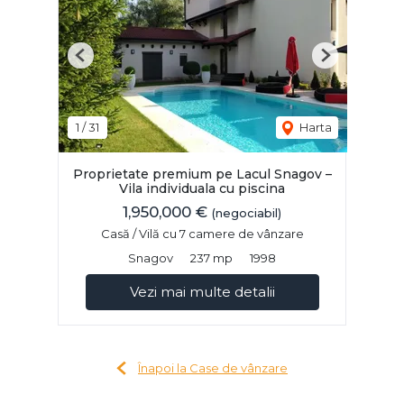
Previous
Next
1
/
31
Harta
Proprietate premium pe Lacul Snagov –
Vila individuala cu piscina
1,950,000 €
(negociabil)
Casă / Vilă cu 7 camere de vânzare
Snagov
237 mp
1998
Vezi mai multe detalii
Înapoi la Case de vânzare