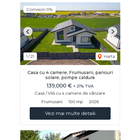
Comision 0%
Previous
Next
1
/
21
Harta
Casa cu 4 camere, Frumusani, panouri
solare, pompe caldura
139,000 €
+ 21% TVA
Casă / Vilă cu 4 camere de vânzare
Frumusani
100 mp
2026
Vezi mai multe detalii