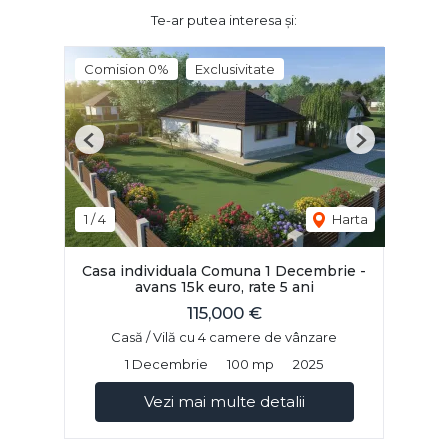
Te-ar putea interesa și:
Comision 0%
Exclusivitate
Previous
Next
1
/
4
Harta
Casa individuala Comuna 1 Decembrie -
avans 15k euro, rate 5 ani
115,000 €
Casă / Vilă cu 4 camere de vânzare
1 Decembrie
100 mp
2025
Vezi mai multe detalii