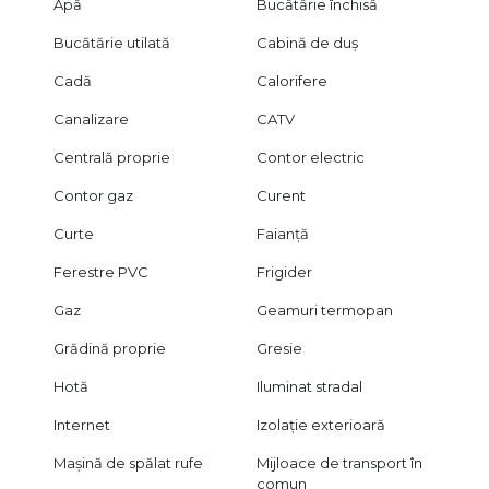
Apă
Bucătărie închisă
Bucătărie utilată
Cabină de duș
Cadă
Calorifere
Canalizare
CATV
Centrală proprie
Contor electric
Contor gaz
Curent
Curte
Faianță
Ferestre PVC
Frigider
Gaz
Geamuri termopan
Grădină proprie
Gresie
Hotă
Iluminat stradal
Internet
Izolație exterioară
Mașină de spălat rufe
Mijloace de transport în
comun