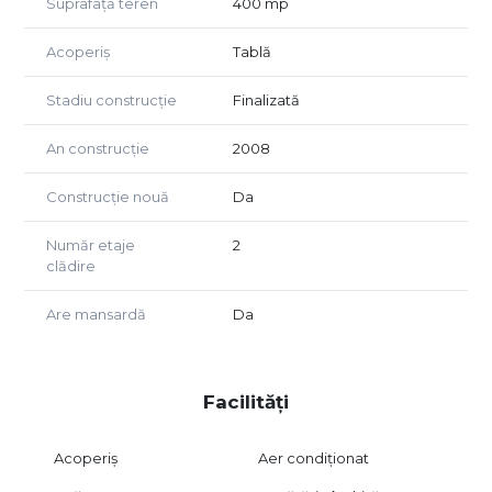
Suprafață teren
400 mp
adaptabilă diferitelor tipuri de activitate. Zona oferă acces
rapid către mijloace de transport, școli, supermarketuri și
Acoperiș
Tablă
centre comerciale, beneficiind în același timp de trafic
redus și intimitate.
Stadiu construcție
Finalizată
Imobilul se închiriază complet mobilat și utilat, existând
posibilitatea unor ajustări în funcție de necesitățile
An construcție
2008
chiriașului.
Construcție nouă
Da
Preț chirie: 2450 EUR/lună
Garanție: 2450 EUR
Număr etaje
2
clădire
Are mansardă
Da
Facilități
Acoperiș
Aer condiționat