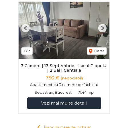
Previous
Next
1 / ?
Harta
3 Camere | 13 Septembrie - Lacul Plopului
| 2 Bai | Centrala
750 €
(negociabil)
Apartament cu 3 camere de închiriat
Sebastian, Bucuresti
71.44 mp
Vezi mai multe detalii
Înapoi la Case de închiriat