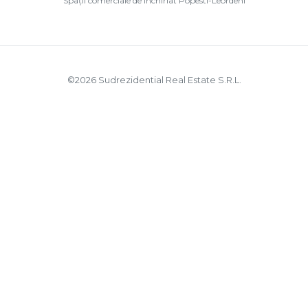
Spații comerciale de închiriat Popesti-Leordeni
©
2026
Sudrezidential Real Estate S.R.L.