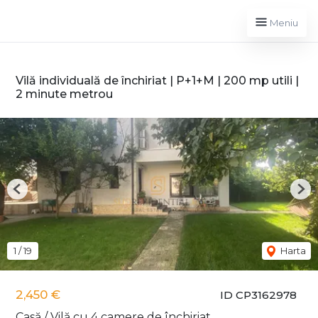
Meniu
Vilă individuală de închiriat | P+1+M | 200 mp utili |
2 minute metrou
Previous
Nex
1
/
19
Harta
2,450 €
ID CP3162978
Casă / Vilă cu 4 camere de închiriat