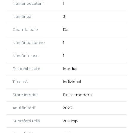
Număr bucătării
1
Compartimentare eficientă și flexibilă:
Număr băi
3
PARTER:
- living spațios – 28 mp
- bucătărie generoasă – 16 mp
Geam la baie
Da
- cameră tehnică – 10 mp
- baie
Număr balcoane
1
- hol acces
- terasă exterioară
Număr terase
1
ETAJ:
Disponibilitate
Imediat
- dormitor 1 – 16 mp
- dormitor 2 – 28 mp
Tip casă
Individual
- baie mare – 11 mp
Stare interior
Finisat modern
MANSARDA:
- open-space generos – 70 mp
- baie cu cabină de duș
Anul finisării
2023
- spațiu ideal pentru birou, hobby room, zonă de relaxare,
loc de joacă sau dormitor matrimonial
Suprafață utilă
200 mp
Locuința este luminoasă, bine compartimentată și ușor