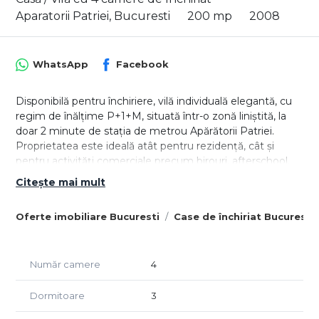
Aparatorii Patriei, Bucuresti
200 mp
2008
WhatsApp
Facebook
Disponibilă pentru închiriere, vilă individuală elegantă, cu
regim de înălțime P+1+M, situată într-o zonă liniștită, la
doar 2 minute de stația de metrou Apărătorii Patriei.
Proprietatea este ideală atât pentru rezidență, cât și
pentru activități comerciale precum birouri, afterschool,
cabinete, showroom sau alte tipuri de business.
Citește mai mult
Imobilul are o suprafață utilă de 200 mp și este amplasat
Oferte imobiliare Bucuresti
Case de închiriat Bucuresti
pe un teren liber de aproximativ 400 mp.
Construită în anul 2008 și renovată complet în 2023, vila
beneficiază de finisaje moderne, spații generoase și dotări
Număr camere
4
premium:
- panouri solare 6 kW
Dormitoare
3
- aer condiționat LG Artcool
- complet mobilată și utilată