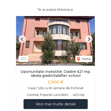
Te-ar putea interesa și:
Previous
Next
1 / ?
Harta
Oportunitate investitie: Cladire 621 mp,
ideala gradinita/after-school
2,900 €
Casă / Vilă cu 8 camere de închiriat
Central, Popesti-Leordeni
425 mp
Vezi mai multe detalii