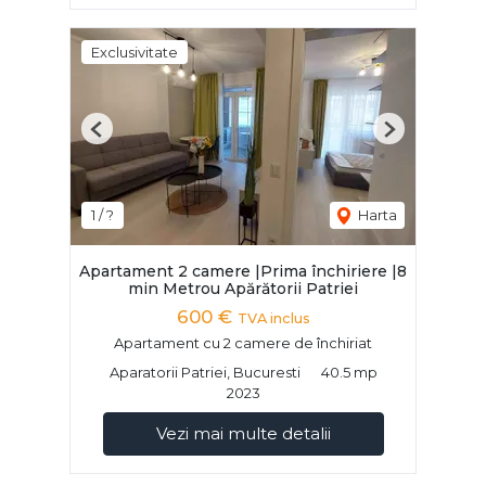
Exclusivitate
Previous
Next
1 / ?
Harta
Apartament 2 camere |Prima închiriere |8
min Metrou Apărătorii Patriei
600 €
TVA inclus
Apartament cu 2 camere de închiriat
Aparatorii Patriei, Bucuresti
40.5 mp
2023
Vezi mai multe detalii