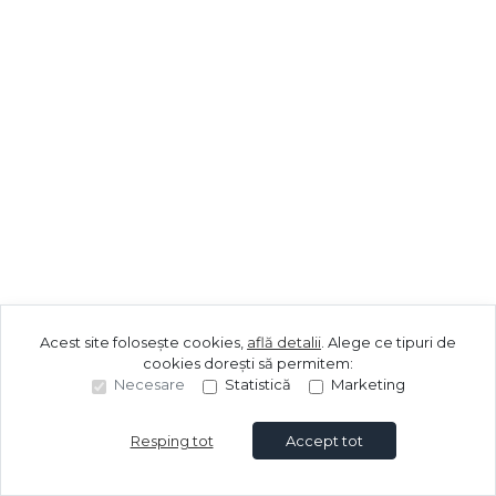
Acest site folosește cookies,
află detalii
.
Alege ce tipuri de
cookies dorești să permitem:
Necesare
Statistică
Marketing
Resping tot
Accept tot
Sună acum
Solicită vizionare