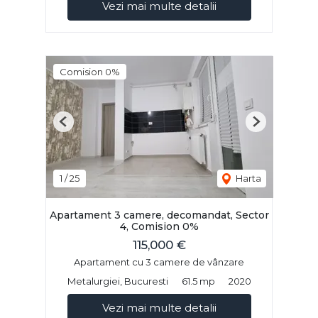
Vezi mai multe detalii
Comision 0%
Previous
Next
1
/
25
Harta
Apartament 3 camere, decomandat, Sector
4, Comision 0%
115,000 €
Apartament cu 3 camere de vânzare
Metalurgiei, Bucuresti
61.5 mp
2020
Vezi mai multe detalii