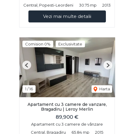
Central, Popesti-Leordeni
30.75 mp
2013
Vezi mai multe detalii
Comision 0%
Exclusivitate
Previous
Next
1
/
16
Harta
Apartament cu 3 camere de vanzare,
Bragadiru | Leroy Merlin
89,900 €
Apartament cu 3 camere de vânzare
Central, Bragadiru
65.84 mp
2015