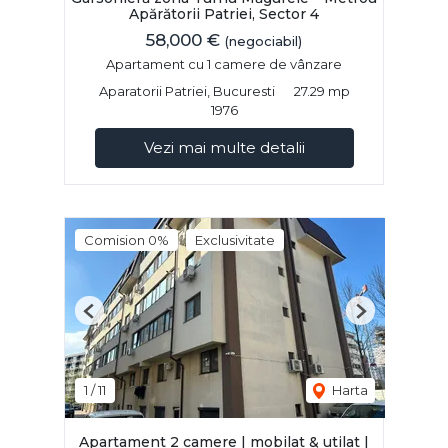
Apărătorii Patriei, Sector 4
58,000 €
(negociabil)
Apartament cu 1 camere de vânzare
Aparatorii Patriei, Bucuresti
27.29 mp
1976
Vezi mai multe detalii
Comision 0%
Exclusivitate
Previous
Next
1
/
11
Harta
Apartament 2 camere | mobilat & utilat |