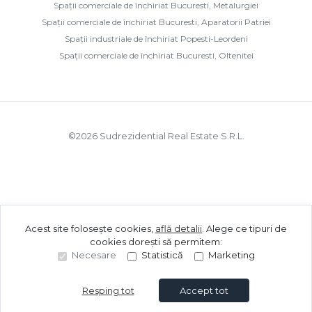
Spații comerciale de închiriat Bucuresti, Metalurgiei
Spații comerciale de închiriat Bucuresti, Aparatorii Patriei
Spații industriale de închiriat Popesti-Leordeni
Spații comerciale de închiriat Bucuresti, Oltenitei
©
2026
Sudrezidential Real Estate S.R.L.
Acest site folosește cookies,
află detalii
.
Alege ce tipuri de
cookies dorești să permitem:
Necesare
Statistică
Marketing
Resping tot
Accept tot