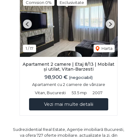
Comision 0%
Exclusivitate
Previous
Next
1
/
17
Harta
Apartament 2 camere | Etaj 8/13 | Mobilat
și utilat, Vitan-Barzesti
98,900 €
(negociabil)
Apartament cu 2 camere de vânzare
Vitan, Bucuresti
53.5 mp
2007
Vezi mai multe detalii
Sudrezidential Real Estate, Agenție imobiliară Bucuresti,
va ofera 727 oferte imobiliare, actualizate la zi, din