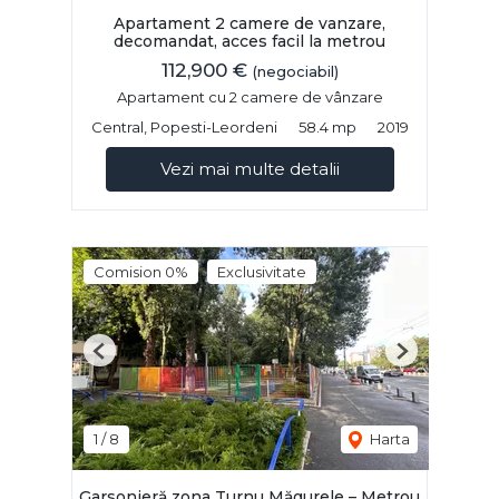
Apartament 2 camere de vanzare,
decomandat, acces facil la metrou
112,900 €
(negociabil)
Apartament cu 2 camere de vânzare
Central, Popesti-Leordeni
58.4 mp
2019
Vezi mai multe detalii
Comision 0%
Exclusivitate
Previous
Next
1
/
8
Harta
Garsonieră zona Turnu Măgurele – Metrou