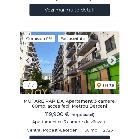
Vezi mai multe detalii
Comision 0%
Exclusivitate
Previous
Next
1
/
17
Harta
MUTARE RAPIDA! Apartament 3 camere,
60mp, acces facil Metrou Berceni
119,900 €
(negociabil)
Apartament cu 3 camere de vânzare
Central, Popesti-Leordeni
60 mp
2025