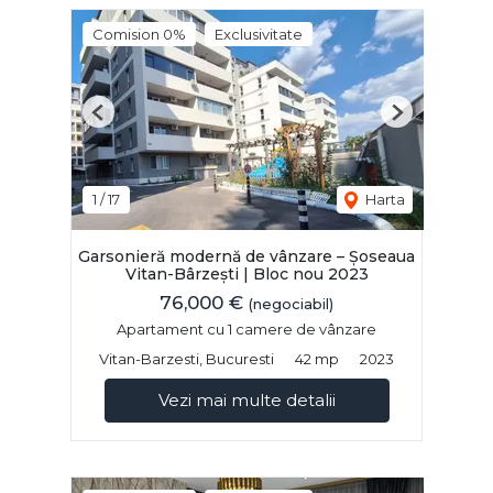
Comision 0%
Exclusivitate
Previous
Next
1
/
17
Harta
Garsonieră modernă de vânzare – Șoseaua
Vitan-Bârzești | Bloc nou 2023
76,000 €
(negociabil)
Apartament cu 1 camere de vânzare
Vitan-Barzesti, Bucuresti
42 mp
2023
Vezi mai multe detalii