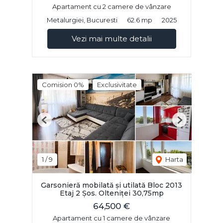
Apartament cu 2 camere de vânzare
Metalurgiei, Bucuresti
62.6 mp
2025
Vezi mai multe detalii
Comision 0%
Exclusivitate
Previous
Next
1
/
9
Harta
Garsonieră mobilată și utilată Bloc 2013
Etaj 2 Șos. Olteniței 30,75mp
64,500 €
Apartament cu 1 camere de vânzare