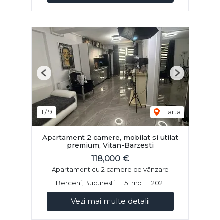
Previous
Next
1
/
9
Harta
Apartament 2 camere, mobilat si utilat
premium, Vitan-Barzesti
118,000 €
Apartament cu 2 camere de vânzare
Berceni, Bucuresti
51 mp
2021
Vezi mai multe detalii