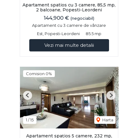
Apartament spatios cu 3 camere, 85,5 mp,
2 balcoane, Popesti-Leordeni
144,900 €
(negociabil)
Apartament cu 3 camere de vânzare
Est, Popesti-Leordeni
85.5 mp
Vezi mai multe detalii
Comision 0%
Previous
Next
1
/
15
Harta
Apartament spațios 5 camere, 232 mp,