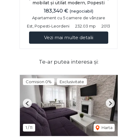
mobilat și utilat modern, Popesti
183,340 €
(negociabil)
Apartament cu 5 camere de vânzare
Est, Popesti-Leordeni
232.03 mp
2013
Vezi mai multe detalii
Te-ar putea interesa și:
Comision 0%
Exclusivitate
Previous
Next
1
/
11
Harta