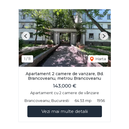
Previous
Next
1
/
11
Harta
Apartament 2 camere de vanzare, Bd.
Brancoveanu, metrou Brancoveanu
143,000 €
Apartament cu 2 camere de vânzare
Brancoveanu, Bucuresti
64.53 mp
1956
Vezi mai multe detalii