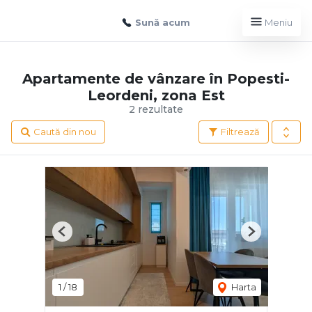
Sună acum
Meniu
Apartamente de vânzare în Popesti-
Leordeni, zona Est
2 rezultate
Caută din nou
Filtrează
Previous
Next
1
/
18
Harta