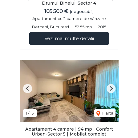
Drumul Binelui, Sector 4
105,500 €
(negociabil)
Apartament cu 2 camere de vânzare
Berceni, Bucuresti
52.55 mp
2015
Vezi mai multe detalii
Previous
Next
1
/
13
Harta
Apartament 4 camere | 94 mp | Confort
Urban-Sector 5 | Mobilat complet