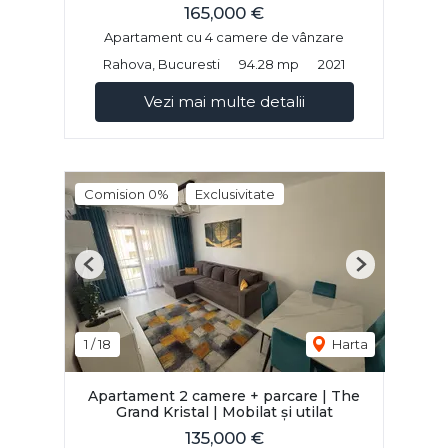
165,000 €
Apartament cu 4 camere de vânzare
Rahova, Bucuresti
94.28 mp
2021
Vezi mai multe detalii
Comision 0%
Exclusivitate
Previous
Next
1
/
18
Harta
Apartament 2 camere + parcare | The
Grand Kristal | Mobilat și utilat
135,000 €