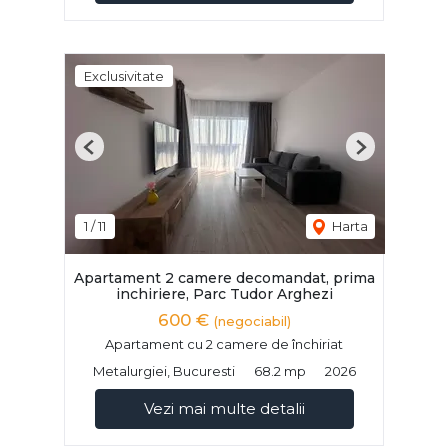
Exclusivitate
Previous
Next
1
/
11
Harta
Apartament 2 camere decomandat, prima
inchiriere, Parc Tudor Arghezi
600 €
(negociabil)
Apartament cu 2 camere de închiriat
Metalurgiei, Bucuresti
68.2 mp
2026
Vezi mai multe detalii