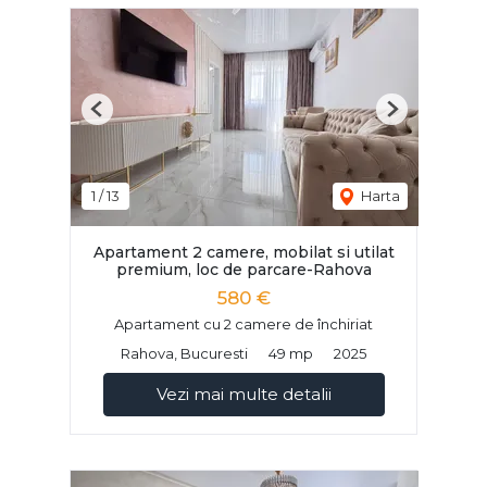
Previous
Next
1
/
13
Harta
Apartament 2 camere, mobilat si utilat
premium, loc de parcare-Rahova
580 €
Apartament cu 2 camere de închiriat
Rahova, Bucuresti
49 mp
2025
Vezi mai multe detalii