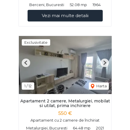
Berceni, Bucuresti
52.08 mp
1964
Vezi mai multe detalii
Exclusivitate
Previous
Next
1
/
12
Harta
Apartament 2 camere, Metalurgiei, mobilat
si utilat, prima inchiriere
550 €
Apartament cu 2 camere de închiriat
Metalurgiei, Bucuresti
64.48 mp
2021