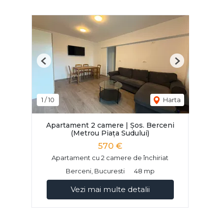
Previous
Next
1
/
10
Harta
Apartament 2 camere | Șos. Berceni
(Metrou Piața Sudului)
570 €
Apartament cu 2 camere de închiriat
Berceni, Bucuresti
48 mp
Vezi mai multe detalii