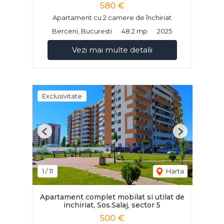
580 €
Apartament cu 2 camere de închiriat
Berceni, Bucuresti
48.2 mp
2025
Vezi mai multe detalii
Exclusivitate
Previous
Next
1
/
11
Harta
Apartament complet mobilat si utilat de
inchiriat, Sos.Salaj, sector 5
500 €