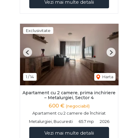
Vezi mai multe detalii
Exclusivitate
Previous
Next
1
/
14
Harta
Apartament cu 2 camere, prima inchiriere
– Metalurgiei, Sector 4
600 €
(negociabil)
Apartament cu 2 camere de închiriat
Metalurgiei, Bucuresti
65.7 mp
2026
Vezi mai multe detalii