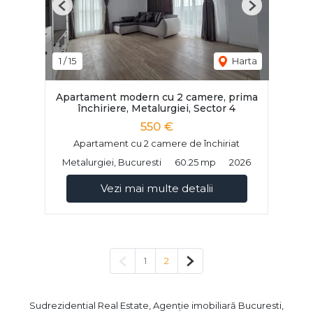
Previous
Next
1
/
15
Harta
Apartament modern cu 2 camere, prima
închiriere, Metalurgiei, Sector 4
550 €
Apartament cu 2 camere de închiriat
Metalurgiei, Bucuresti
60.25 mp
2026
Vezi mai multe detalii
Pagina anterioară
Pagina următoare
1
2
Sudrezidential Real Estate, Agenție imobiliară Bucuresti,