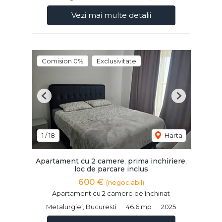
Vezi mai multe detalii
Comision 0%
Exclusivitate
Previous
Next
1
/
18
Harta
Apartament cu 2 camere, prima inchiriere,
loc de parcare inclus
600 €
(negociabil)
Apartament cu 2 camere de închiriat
Metalurgiei, Bucuresti
46.6 mp
2025