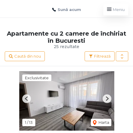
Sună acum
Meniu
Apartamente cu 2 camere de închiriat
în Bucuresti
25 rezultate
Caută din nou
Filtrează
Exclusivitate
Previous
Next
1
/
13
Harta