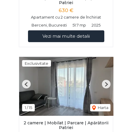
Patriei
630 €
Apartament cu 2 camere de închiriat
Berceni, Bucuresti
51.7 mp
2025
Vezi mai multe detalii
Exclusivitate
Previous
Next
1
/
15
Harta
2 camere | Mobilat | Parcare | Apărătorii
Patriei