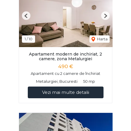
Previous
Next
1
/
10
Harta
Apartament modern de inchiriat, 2
camere, zona Metalurgiei
490 €
Apartament cu 2 camere de închiriat
Metalurgiei, Bucuresti
50 mp
Vezi mai multe detalii