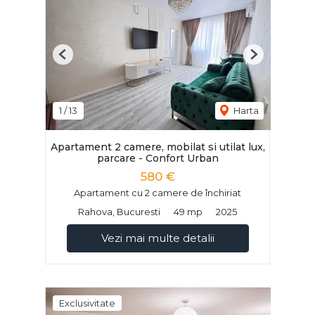
Previous
Next
1
/
13
Harta
Apartament 2 camere, mobilat si utilat lux,
parcare - Confort Urban
580 €
Apartament cu 2 camere de închiriat
Rahova, Bucuresti
49 mp
2025
Vezi mai multe detalii
Exclusivitate