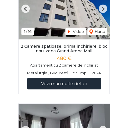
Previous
Next
1
/
16
Video
Harta
2 Camere spatioase, prima inchiriere, bloc
nou, zona Grand Arena Mall
480 €
Apartament cu 2 camere de închiriat
Metalurgiei, Bucuresti
53.1 mp
2024
Vezi mai multe detalii