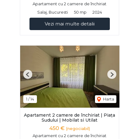
Apartament cu 2 camere de închiriat
Salaj, Bucuresti
50 mp
2024
Vezi mai multe detalii
Previous
Next
1
/
14
Harta
Apartament 2 camere de închiriat | Piața
Sudului | Mobilat si Utilat
450 €
(negociabil)
Apartament cu 2 camere de închiriat