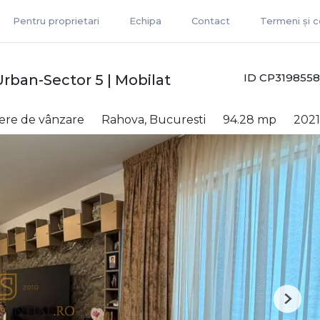
Pentru proprietari
Echipa
Contact
Termeni și co
ID CP3198558
rban-Sector 5 | Mobilat
ere de vânzare
Rahova, Bucuresti
94.28 mp
2021
Next