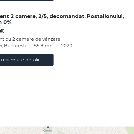
nt 2 camere, 2/5, decomandat, Postalionului,
n 0%
 €
t cu 2 camere de vânzare
i, Bucuresti
55.8 mp
2020
 mai multe detalii