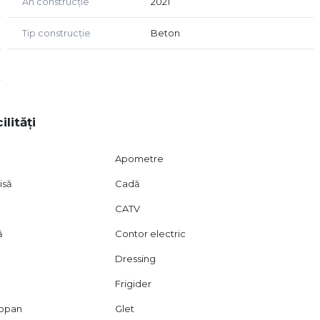
An construcție
2021
Tip construcție
Beton
ilități
Apometre
isă
Cadă
CATV
ă
Contor electric
Dressing
Frigider
mopan
Glet