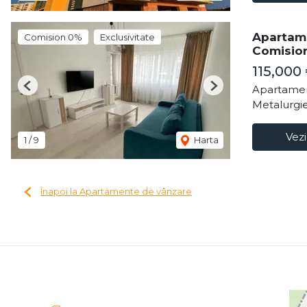
Apartame
Comision 0%
Exclusivitate
Comisio
115,000
Apartamen
Previous
Next
Metalurgie
Vezi
1
/
9
Harta
Înapoi la Apartamente de vânzare