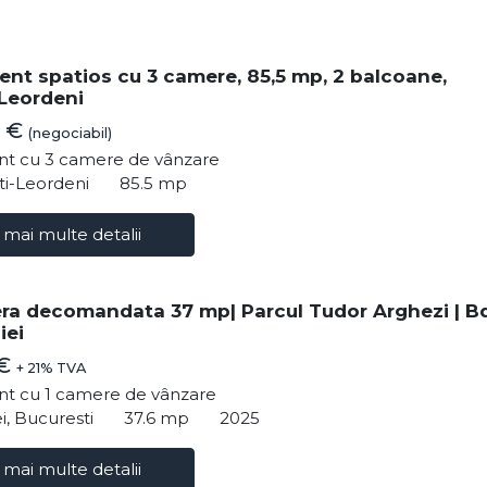
nt spatios cu 3 camere, 85,5 mp, 2 balcoane,
Leordeni
0 €
(negociabil)
t cu 3 camere de vânzare
ti-Leordeni
85.5 mp
 mai multe detalii
ra decomandata 37 mp| Parcul Tudor Arghezi | Bd
iei
 €
+ 21% TVA
t cu 1 camere de vânzare
i, Bucuresti
37.6 mp
2025
 mai multe detalii