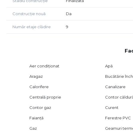
Stadiu construcție
Finalizată
Construcție nouă
Da
Număr etaje clădire
9
Fac
Aer condiționat
Apă
Aragaz
Bucătărie înch
Calorifere
Canalizare
Centrală proprie
Contor căldur
Contor gaz
Curent
Faianță
Ferestre PVC
Gaz
Geamuri ter