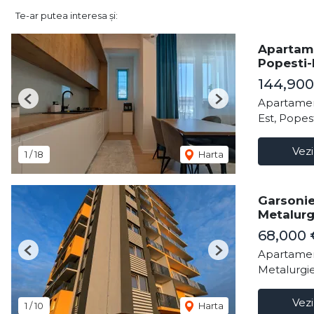
Te-ar putea interesa și:
Apartame
Popesti-
144,90
Apartamen
Previous
Next
Est, Popes
Vezi
1
/
18
Harta
Garsonie
Metalurg
68,000
Apartamen
Previous
Next
Metalurgie
Vezi
1
/
10
Harta