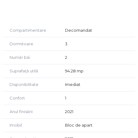
Compartimentare
Decomandat
Dormitoare
3
Număr băi
2
Suprafață utilă
94.28 mp
Disponibilitate
Imediat
obilierul de calitate transformă această locuință într-o
e. Spațiile sunt bine optimizate, oferind confort și
Confort
1
Anul finisării
2021
nei vizionări, mă puteți contacta.
Imobil
Bloc de apart.