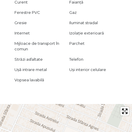
Curent
Faianță
Ferestre PVC
Gaz
Gresie
Iluminat stradal
Internet
Izolație exterioară
Mijloace de transport în
Parchet
comun
Străzi asfaltate
Telefon
Ușă intrare metal
Uși interior celulare
Vopsea lavabilă