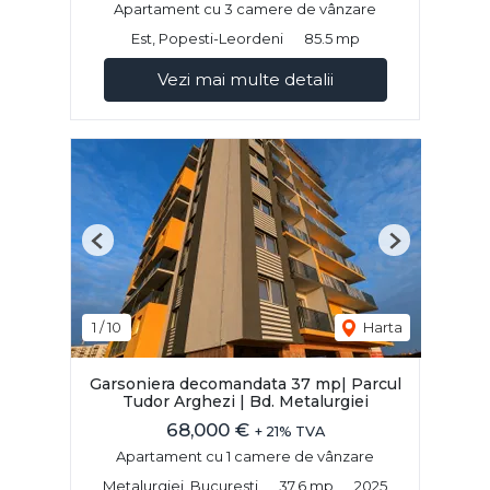
Apartament cu 3 camere de vânzare
Est, Popesti-Leordeni
85.5 mp
Vezi mai multe detalii
Previous
Next
1
/
10
Harta
Garsoniera decomandata 37 mp| Parcul
Tudor Arghezi | Bd. Metalurgiei
68,000 €
+ 21% TVA
Apartament cu 1 camere de vânzare
Metalurgiei, Bucuresti
37.6 mp
2025