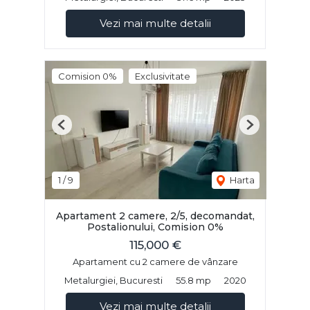
Vezi mai multe detalii
Comision 0%
Exclusivitate
Previous
Next
1
/
9
Harta
Apartament 2 camere, 2/5, decomandat,
Postalionului, Comision 0%
115,000 €
Apartament cu 2 camere de vânzare
Metalurgiei, Bucuresti
55.8 mp
2020
Vezi mai multe detalii