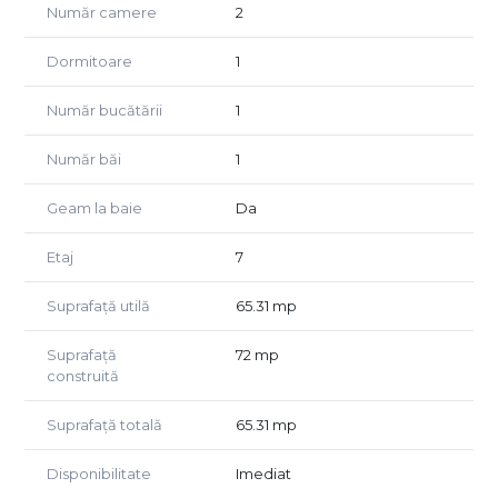
Număr camere
2
Dormitoare
1
Număr bucătării
1
Număr băi
1
Geam la baie
Da
Etaj
7
Suprafață utilă
65.31 mp
Suprafață
72 mp
construită
Suprafață totală
65.31 mp
Disponibilitate
Imediat