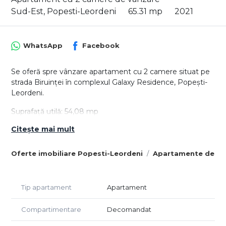
Sud-Est, Popesti-Leordeni
65.31 mp
2021
WhatsApp
Facebook
Se oferă spre vânzare apartament cu 2 camere situat pe
strada Biruinței în complexul Galaxy Residence, Popești-
Leordeni.
Suprafață utilă: 54,08 mp
Două balcoane: 8,47 mp și 2,76 mp
Citește mai mult
Etaj: 7
Se vinde finisat, mobilat și utilat, exact ca în poze (cu
Oferte imobiliare Popesti-Leordeni
Apartamente de vâ
excepția televizorului din living)
Apartamentul este ideal atât pentru locuință proprie, cât
și pentru investiție.
Tip apartament
Apartament
Preț: 116.900 euro
Compartimentare
Decomandat