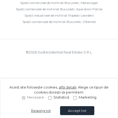
Spații comerciale de închiriat Bucuresti, Metalurgiei
Spații comerciale de închiriat Bucuresti, Aparatorii Patriei
Spații industriale de închiriat Popesti-Leordeni
Spații comerciale de închiriat Bucuresti, Oltenitei
©
2026
Sudrezidential Real Estate S.R.L.
Acest site folosește cookies,
află detalii
.
Alege ce tipuri de
cookies dorești să permitem:
Necesare
Statistică
Marketing
Resping tot
Accept tot
Sună acum
Solicită vizionare