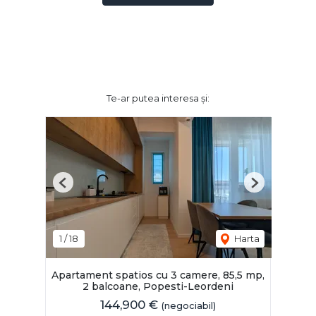
Te-ar putea interesa și:
Previous
Next
1
/
18
Harta
Apartament spatios cu 3 camere, 85,5 mp,
2 balcoane, Popesti-Leordeni
144,900 €
(negociabil)