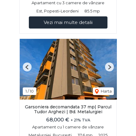
Apartament cu 3 camere de vânzare
Est, Popesti-Leordeni
85.5 mp
Vezi mai multe detalii
Previous
Next
1
/
10
Harta
Garsoniera decomandata 37 mp| Parcul
Tudor Arghezi | Bd. Metalurgiei
68,000 €
+ 21% TVA
Apartament cu 1 camere de vânzare
Metalurgiei, Bucuresti
37.6 mp
2025