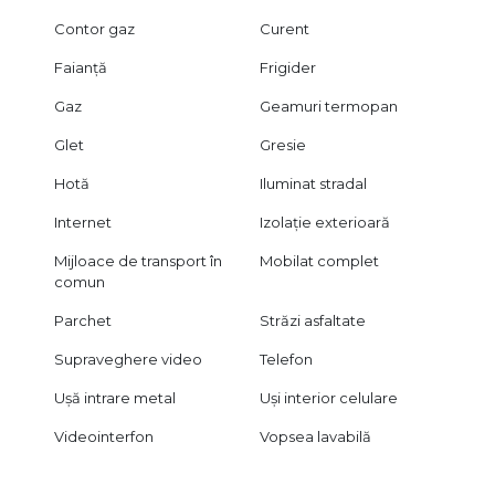
Contor gaz
Curent
Faianță
Frigider
Gaz
Geamuri termopan
Glet
Gresie
Hotă
Iluminat stradal
Internet
Izolație exterioară
Mijloace de transport în
Mobilat complet
comun
Parchet
Străzi asfaltate
Supraveghere video
Telefon
Ușă intrare metal
Uși interior celulare
Videointerfon
Vopsea lavabilă