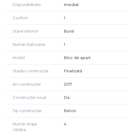
Disponibilitate
Imediat
Confort
1
Stare interior
Bună
Număr balcoane
1
Imobil
Bloc de apart.
Stadiu construcție
Finalizată
An construcție
2017
Construcție nouă
Da
Tip construcție
Beton
Număr etaje
4
clădire