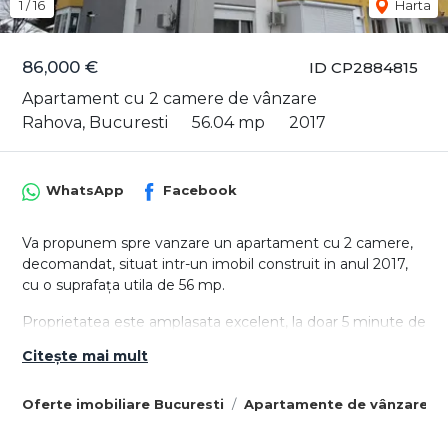
1
/
16
Harta
86,000 €
ID CP2884815
Apartament cu 2 camere de vânzare
Rahova, Bucuresti
56.04 mp
2017
WhatsApp
Facebook
Va propunem spre vanzare un apartament cu 2 camere,
decomandat, situat intr-un imobil construit in anul 2017,
cu o suprafața utila de 56 mp.
Proprietatea este amplasata excelent, la doar 5 minute de
Piata Rahova si aproximativ 15 minute de Piata Unirii,
Citește mai mult
avand acces rapid la mijloace de transport, magazine, scoli
si alte facilitati urbane.
Oferte imobiliare Bucuresti
Apartamente de vânzare Bu
Apartamentul dispune de multiple imbunatatiri: gresie,
faianta, parchet, tamplarie PVC cu geam termopan, aer