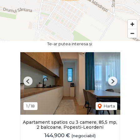
Te-ar putea interesa și:
Previous
Next
1
/
18
Harta
Apartament spatios cu 3 camere, 85,5 mp,
2 balcoane, Popesti-Leordeni
144,900 €
(negociabil)