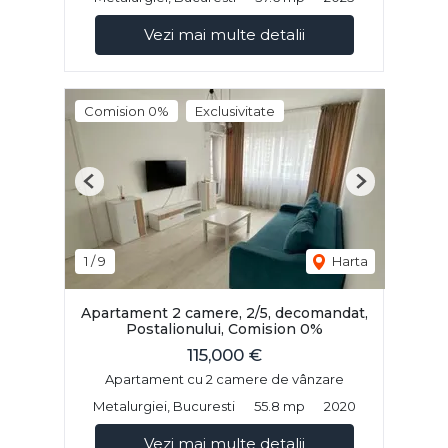
Vezi mai multe detalii
Comision 0%
Exclusivitate
Previous
Next
1
/
9
Harta
Apartament 2 camere, 2/5, decomandat,
Postalionului, Comision 0%
115,000 €
Apartament cu 2 camere de vânzare
Metalurgiei, Bucuresti
55.8 mp
2020
Vezi mai multe detalii