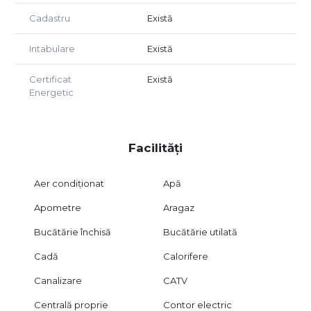
Cadastru
Există
Intabulare
Există
Certificat
Există
Energetic
Facilități
Aer condiționat
Apă
Apometre
Aragaz
Bucătărie închisă
Bucătărie utilată
Cadă
Calorifere
Canalizare
CATV
Centrală proprie
Contor electric