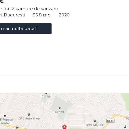
 €
t cu 2 camere de vânzare
i, Bucuresti
55.8 mp
2020
 mai multe detalii