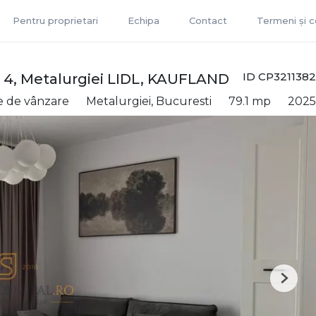
Pentru proprietari
Echipa
Contact
Termeni și co
ID CP3211382
 4, Metalurgiei LIDL, KAUFLAND
 de vânzare
Metalurgiei, Bucuresti
79.1 mp
2025
Next