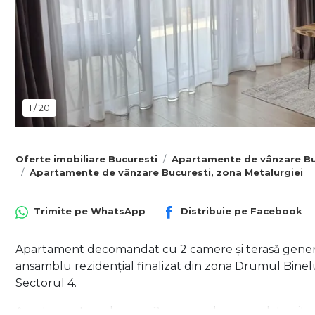
1
/
20
Oferte imobiliare Bucuresti
Apartamente de vânzare Bu
Apartamente de vânzare Bucuresti, zona Metalurgiei
Trimite pe
WhatsApp
Distribuie pe
Facebook
Apartament decomandat cu 2 camere și terasă generoa
ansamblu rezidențial finalizat din zona Drumul Binelu
Sectorul 4.
Apartament modern cu 2 camere decomandate, situat 