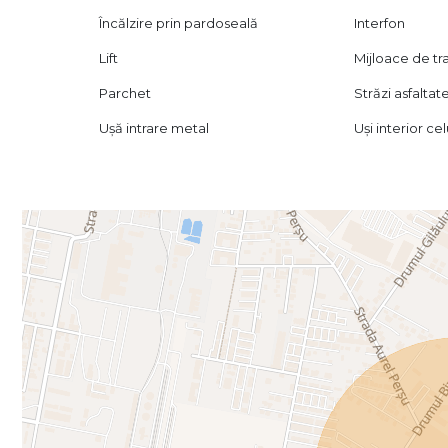
Încălzire prin pardoseală
Interfon
Lift
Mijloace de t
Parchet
Străzi asfaltat
Ușă intrare metal
Uși interior ce