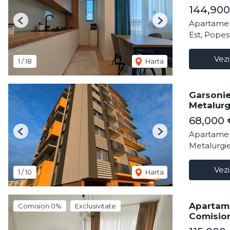
144,90
Apartamen
Previous
Next
Est, Popes
Vezi
1
/
18
Harta
Garsonie
Metalurg
68,000
Apartamen
Previous
Next
Metalurgie
Vezi
1
/
10
Harta
Apartame
Comision 0%
Exclusivitate
Comisio