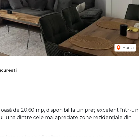
Harta
curesti
să de 20,60 mp, disponibil la un preț excelent într-un
i, una dintre cele mai apreciate zone rezidențiale din
într-un imobil finalizat, conceput pentru a răspunde