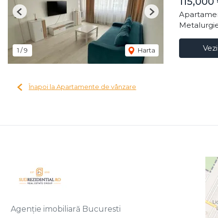
115,000
Apartamen
Previous
Next
Metalurgie
Vezi
1
/
9
Harta
Înapoi la Apartamente de vânzare
Agenție imobiliară Bucuresti