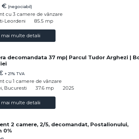
0 €
(negociabil)
t cu 3 camere de vânzare
ti-Leordeni
85.5 mp
 mai multe detalii
ra decomandata 37 mp| Parcul Tudor Arghezi | Bd
iei
 €
+ 21% TVA
t cu 1 camere de vânzare
i, Bucuresti
37.6 mp
2025
 mai multe detalii
nt 2 camere, 2/5, decomandat, Postalionului,
n 0%