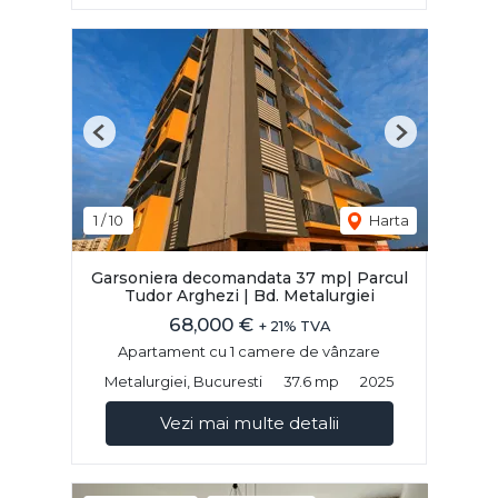
Previous
Next
1
/
10
Harta
Garsoniera decomandata 37 mp| Parcul
Tudor Arghezi | Bd. Metalurgiei
68,000 €
+ 21% TVA
Apartament cu 1 camere de vânzare
Metalurgiei, Bucuresti
37.6 mp
2025
Vezi mai multe detalii