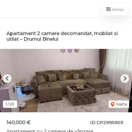
Meniu
Apartament 2 camere decomandat, mobilat si
utilat – Drumul Binelui
Previous
Nex
1
/
20
Harta
140,000 €
ID CP2995903
Apartament cu 2 camere de vânzare