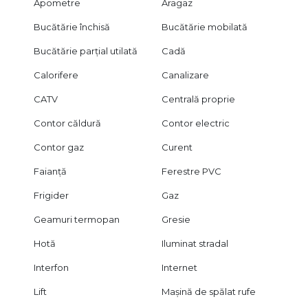
Apometre
Aragaz
Bucătărie închisă
Bucătărie mobilată
Bucătărie parțial utilată
Cadă
Calorifere
Canalizare
CATV
Centrală proprie
Contor căldură
Contor electric
Contor gaz
Curent
Faianță
Ferestre PVC
Frigider
Gaz
Geamuri termopan
Gresie
Hotă
Iluminat stradal
Interfon
Internet
Lift
Mașină de spălat rufe