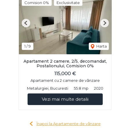
Comision 0%
Exclusivitate
Previous
Next
1
/
9
Harta
Apartament 2 camere, 2/5, decomandat,
Postalionului, Comision 0%
115,000 €
Apartament cu 2 camere de vânzare
Metalurgiei, Bucuresti
55.8 mp
2020
Vezi mai multe detalii
Înapoi la Apartamente de vânzare