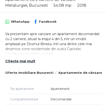
Metalurgiei, Bucuresti
54.08 mp
2018
WhatsApp
Facebook
Va prezentam spre vanzare un apartament decomandat
cu 2 camere, situat la etajul 4 din 5, intr-un imobil
amplasat pe Drumul Binelui, intr-una dintre cele mai
dinamice zone rezidentiale din sudul Capitalei.
Loc de parcare inclus in pret!
Locuinta beneficiaza de o suprafata utila de 47.46 mp, la
Citește mai mult
care se adauga un balcon de 6.62 mp, rezultand o
suprafata totala de 54.08 mp, oferind un spatiu bine
Oferte imobiliare Bucuresti
Apartamente de vânzare Bu
organizat, potrivit atat pentru locuire proprie, cat si pentru
investitie.
Compartimentarea este decomandata si eficienta, cu
Tip apartament
Apartament
delimitare clara a zonelor de zi si de noapte:
- Living: 18.01 mp
Compartimentare
Decomandat
- Dormitor: 12.04 mp