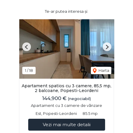
Te-ar putea interesa și:
Previous
Next
1
/
18
Harta
Apartament spatios cu 3 camere, 85,5 mp,
2 balcoane, Popesti-Leordeni
144,900 €
(negociabil)
Apartament cu 3 camere de vânzare
Est, Popesti-Leordeni
85.5 mp
Vezi mai multe detalii