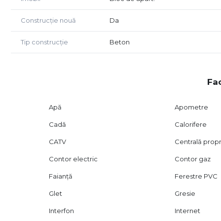
Construcție nouă
Da
Tip construcție
Beton
Fac
Apă
Apometre
Cadă
Calorifere
CATV
Centrală prop
Contor electric
Contor gaz
Faianță
Ferestre PVC
Glet
Gresie
Interfon
Internet