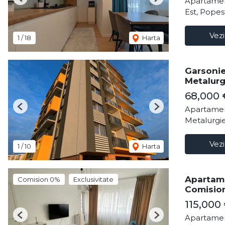
Apartamen
Previous
Next
Est, Popes
Vezi
1
/
18
Harta
Garsonie
Metalurg
68,000
Apartamen
Previous
Next
Metalurgie
Vezi
1
/
10
Harta
Apartame
Comision 0%
Exclusivitate
Comisio
115,000
Apartamen
Previous
Next