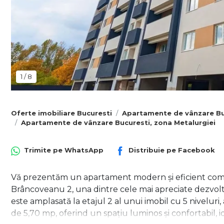
1
/
8
Oferte imobiliare Bucuresti
Apartamente de vânzare Bu
Apartamente de vânzare Bucuresti, zona Metalurgiei
Trimite pe
WhatsApp
Distribuie pe
Facebook
Vă prezentăm un apartament modern și eficient comp
Brâncoveanu 2, una dintre cele mai apreciate dezvoltă
este amplasată la etajul 2 al unui imobil cu 5 niveluri
de 5,70 mp, oferind un spațiu luminos și confortabil, id