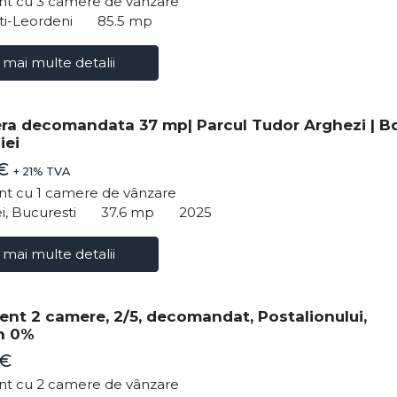
t cu 3 camere de vânzare
ti-Leordeni
85.5 mp
 mai multe detalii
ra decomandata 37 mp| Parcul Tudor Arghezi | Bd
iei
 €
+ 21% TVA
t cu 1 camere de vânzare
i, Bucuresti
37.6 mp
2025
 mai multe detalii
nt 2 camere, 2/5, decomandat, Postalionului,
n 0%
 €
t cu 2 camere de vânzare