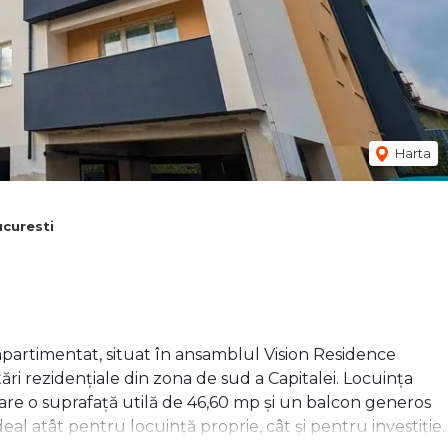
Harta
curesti
artimentat, situat în ansamblul Vision Residence
ri rezidențiale din zona de sud a Capitalei. Locuința
, are o suprafață utilă de 46,60 mp și un balcon generos
eal atât pentru locuință proprie, cât și pentru investiție.