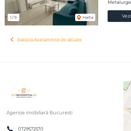
Metalurgie
Vezi
1
/
9
Harta
Înapoi la Apartamente de vânzare
Agenție imobiliară Bucuresti
0729572570