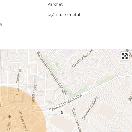
Parchet
Ușă intrare metal
lă